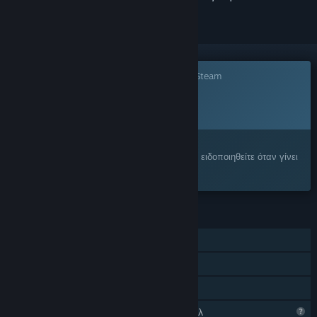
Το παιχνίδι δεν είναι ακόμα διαθέσιμο στο Steam
Προγρ. ημ/νία κυκλοφορίας:
Ανακοίνωση προσεχώς
Σας ενδιαφέρει;
Προσθέστε το στη Λίστα Επιθυμιών σας και ειδοποιηθείτε όταν γίνει
διαθέσιμο.
ΧΑΡΑΚΤΗΡΙΣΤΙΚΆ
Ένας παίκτης
Επιτεύγματα Steam
Κοινή Χρήση
Περιορισμένα χαρακτηριστικά προφίλ