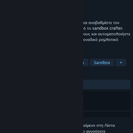
Δημιουργός
Cosmic Dreams
Εκδότης
Cosmic Dreams
Κυκλοφορία
Ανακοίνωση προσεχώς
Κατασκευάστε, συντηρήστε, διαχειριστείτε και αναβαθμίστε τον
στόλο των διαστημικών ρομπότ σας σε αυτό το sandbox crafter.
Κατασκευάστε τη βάση, συγκεντρώστε πόρους και αυτοματοποιήστε
για να πετύχετε την αποστολή σας σε ένα μοναδικό ρομποτικό
διαστημικό παιχνίδι.
ΕΤΙΚΈΤΕΣ
Εμβυθιστικός προσομοιωτής
Ρομπότ
Sandbox
+
ΚΡΙΤΙΚΈΣ
Δεν υπάρχουν κριτικές χρηστών
Συνδεθείτε
για να προσθέσετε αυτό το αντικείμενο στη Λίστα
Επιθυμιών σας, να το ακολουθήσετε ή να το αγνοήσετε