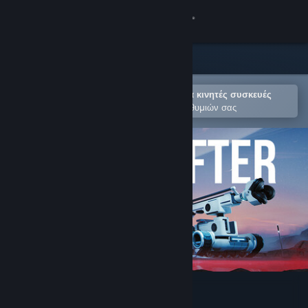
Σύνδεση
Κατάστημα
Κοινότητα
Άνοιγμα στην εφαρμογή Steam για κινητές συσκευές
Για εύκολη προσθήκη στη Λίστα Επιθυμιών σας
Σχετικά
Υποστήριξη
Αλλαγή γλώσσας
Αποκτήστε την εφαρμογή Steam για κινητές συσκευές
Προβολή ιστοσελίδας για υπολογιστές
Bot Crafter