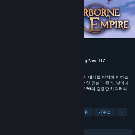
Airborne Empire
개발자
The Wandering Band LLC
배급사
Stray Fawn Publishing
,
The Wandering Band LLC
출시일
2026년 4월 17일
이 오픈 월드 RPG 도시 건설 게임에서 광활한 대지를 탐험하며 하늘
도시를 건설하세요. 도시 건설 게임의 체계적인 건설과 관리, 날아다
니는 도시에 필요한 양력과 균형, 추진력에 RPG의 강렬한 캐릭터와
위험, 모험을 더했습니다!
태그
도시 건설
오픈 월드
RPG
탐험
캐주얼
+
평가
전체:
매우 긍정적
(86%/831)