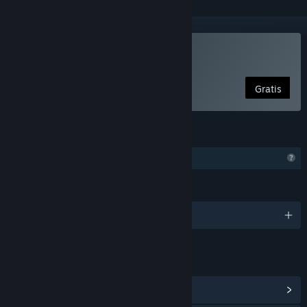
Pinpoint gebruiken
Gratis
FUNCTIES
Profielfuncties beperkt
TALEN
Engels
LINKS EN INFORMATIE
Communityhub weergeven