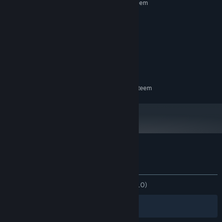
Vereist een 64-bitsprocessor en -besturingssysteem
10
BESTURINGSSYSTEEM:
Any
PROCESSOR:
4 GB RAM
GEHEUGEN:
Any
GRAFISCHE KAART:
Versie 10
DIRECTX:
250 MB beschikbare ruimte
OPSLAGRUIMTE:
AANBEVOLEN:
Vereist een 64-bitsprocessor en -besturingssysteem
Klantenrecensies voor Pinpoint
Over gebruikersrecensies
Je voorkeuren
ZONDER TIJDLIMIET:
Positief
(100% van 10)
Filters
Jouw talen