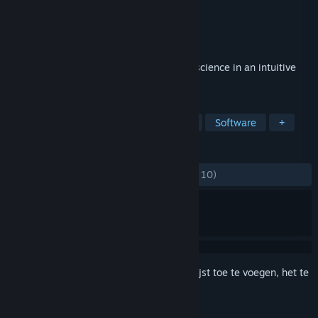
Ontwikkelaar
Virtual Brain Lab
Uitgever
Virtual Brain Lab
Uitgebracht
20 jun 2023
Multi-probe trajectory planning for neuroscience in an intuitive
and interactive 3D environment.
TAGS
Educatief
Hulpprogramma
3D
Software
+
RECENSIES
ZONDER TIJDLIMIET:
Positief
(100% van 10)
Meld je aan
om dit artikel aan je verlanglijst toe te voegen, het te
volgen of te negeren