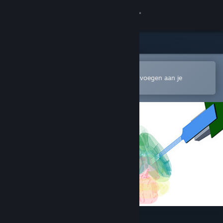
Inloggen
Winkel
Community
In de mobiele Steam-app openen
Om gemakkelijk te kopen of toe te voegen aan je
verlanglijst
Over
Ondersteuning
Taal wijzigen
Download de mobiele Steam-app
Desktopwebsite weergeven
Pinpoint