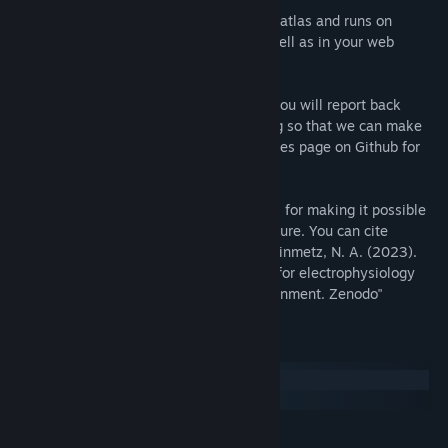
Pinpoint currently supports the Allen CCF atlas and runs on
Windows and Linux (through Steam) as well as in your web
browser.
As a community-driven project we hope you will report back
about what you find useful and frustrating so that we can make
changes in the future. Please use the issues page on Github for
this purpose.
Please note that your citations are critical for making it possible
to get grant funding for Pinpoint in the future. You can cite
Pinpoint as as "Birman, D., Yang, K. J., Steinmetz, N. A. (2023).
Pinpoint: multi-probe trajectory planning for electrophysiology
using an interactive web-based 3D environment. Zenodo"
Systeemeisen
Windows
SteamOS + Linux
MINIMUM: