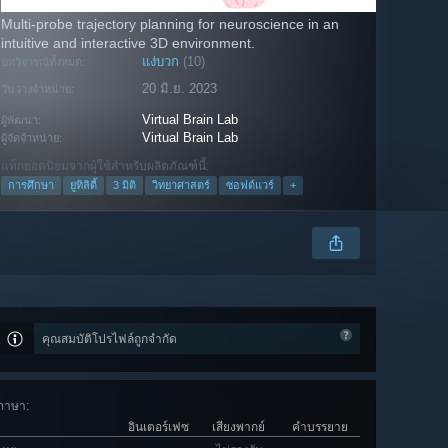
Multi-probe trajectory planning for neuroscience in an
intuitive and interactive 3D environment.
แง่บวก
(10)
บทวิจารณ์ทั้งหมด:
20 มิ.ย. 2023
วันวางจำหน่าย:
Virtual Brain Lab
ผู้พัฒนา:
Virtual Brain Lab
ผู้จัดจำหน่าย:
แท็กยอดนิยมจากผู้ใช้สำหรับผลิตภัณฑ์นี้:
การศึกษา
ยูทิลิตี้
3 มิติ
วิทยาศาสตร์
ซอฟต์แวร์​
+
คุณสมบัติโปรไฟล์ถูกจำกัด
ภาษา
:
อินเตอร์เฟซ
เสียงพากย์
คำบรรยาย