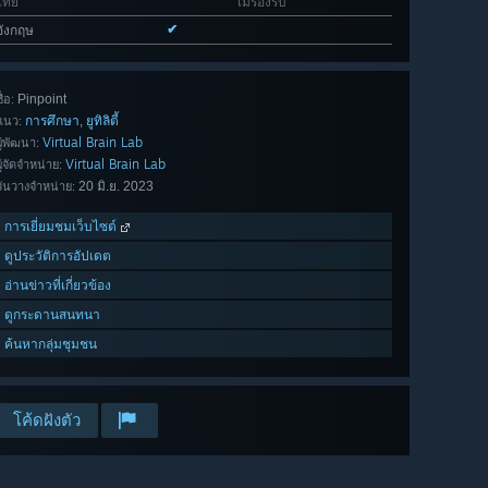
ไทย
ไม่รองรับ
✔
อังกฤษ
Pinpoint
ื่อ:
การศึกษา
ยูทิลิตี้
,
แนว:
Virtual Brain Lab
ผู้พัฒนา:
Virtual Brain Lab
ผู้จัดจำหน่าย:
20 มิ.ย. 2023
วันวางจำหน่าย:
การเยี่ยมชมเว็บไซต์
ดูประวัติการอัปเดต
อ่านข่าวที่เกี่ยวข้อง
ดูกระดานสนทนา
ค้นหากลุ่มชุมชน
โค้ดฝังตัว