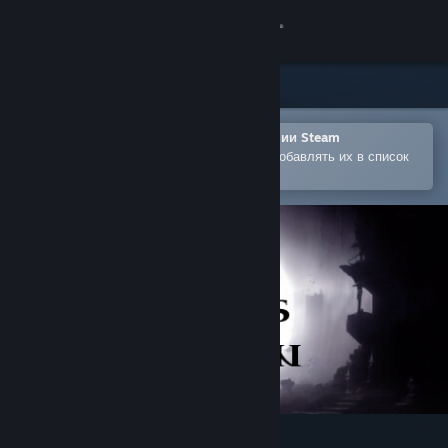
Войти
Магазин
Сообщество
Открыть в мобильном приложении Steam
Позволяет легко покупать игры и добавлять их в список
желаемого
Информация
Поддержка
Изменить язык
Скачать мобильное приложение Steam
Полная версия
The Abyss Within