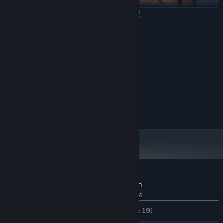
ЧИТАТЬ ДАЛЬШЕ
Системные требования
МИНИМАЛЬНЫЕ:
Windows 10
ОС:
Intel Core i3-3240 3.40 Ghz
ПРОЦЕССОР:
Equipment & Stat System!
4 GB ОЗУ
ОПЕРАТИВНАЯ ПАМЯТЬ:
Nvidia GeForce GT610
ВИДЕОКАРТА:
250 MB
МЕСТО НА ДИСКЕ:
Обзоры пользователей: The Abyss Within
О пользовательских обзорах
Ваши настройки
ЗА ВСЁ ВРЕМЯ:
Положительные
(94% из 19)