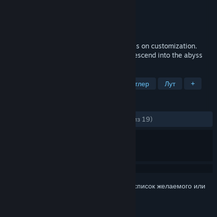
Разработчик
LOM Games
Издатель
LOM Games
Дата выпуска
25 мар. 2024 г.
A deck-builder roguelike with an emphasis on customization.
Loot, build, upgrade, and repeat as you descend into the abyss
ПО МЕТКАМ
Карточный рогалик
Карточный баттлер
Лут
+
ОБЗОРЫ
ЗА ВСЁ ВРЕМЯ:
Положительные
(94% из 19)
Войдите
, чтобы добавить этот продукт в список желаемого или
скрыть его