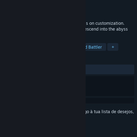
Developer
LOM Games
Editora
LOM Games
Lançamento:
25 mar. 2024
A deck-builder roguelike with an emphasis on customization.
Loot, build, upgrade, and repeat as you descend into the abyss
MARCADORES
Construção de Baralhos de Cartas Roguelike
Card Battler
+
ANÁLISES
DESDE O INÍCIO:
Positivas
(94% de 19)
Inicia a sessão
para adicionares este artigo à tua lista de desejos,
segui-lo ou ignorá-lo.