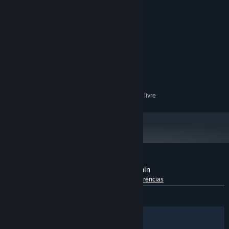
Requisitos do Sistema
MÍNIMOS:
Windows 10
SISTEMA OPERATIVO:
Intel Core i3-3240 3.40 Ghz
PROCESSADOR:
Equipment & Stat System!
4 GB de RAM
MEMÓRIA:
Nvidia GeForce GT610
PLACA GRÁFICA:
Requer 250 MB de espaço livre
ESPAÇO NO DISCO:
Análises de utilizadores - The Abyss Within
Sobre as análises de utilizadores
As tuas preferências
DESDE O INÍCIO:
Positivas
(94% de 19)
Filtros
Os teus idiomas
Classes & Perk System!