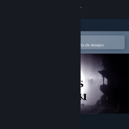
Iniciar sessão
Loja
Comunidade
Abre na app Steam Mobile
Para comprares ou adicionares à lista de desejos
Sobre
Apoio
Alterar idioma
Instala a app móvel do Steam
Ver versão para computadores
The Abyss Within