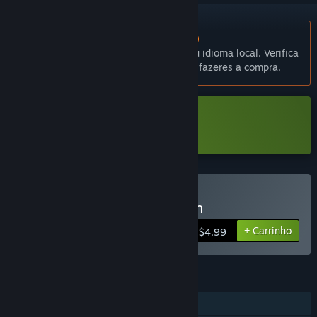
Não disponível em Português (Portugal)
Este produto não está disponível no teu idioma local. Verifica
a lista de idiomas disponíveis antes de fazeres a compra.
Transferir The Abyss Within Demo
Comprar The Abyss Within
+ Carrinho
$4.99
FUNCIONALIDADES
Um jogador