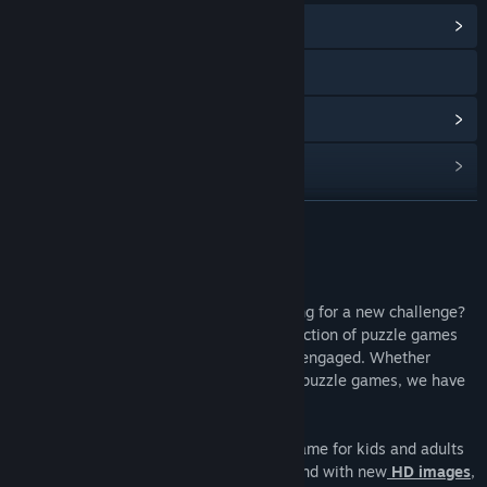
ดูศูนย์กลางชุมชน
การเยี่ยมชมเว็บไซต์
ดูประวัติการอัปเดต
อ่านข่าวที่เกี่ยวข้อง
ดูกระดานสนทนา
อ่านเพิ่มเติม
ค้นหากลุ่มชุมชน
เกี่ยวกับเกมนี้
Are you a puzzle games enthusiast looking for a new challenge?
ชื่อ:
Puzzle Go
Look no further than
Puzzle Go
! Our collection of puzzle games
แนว:
แคชชวล
for adults will keep your brain sharp and engaged. Whether
วันวางจำหน่าย:
10 ก.ค. 2023
you're a jigsaw puzzle fan or enjoy other puzzle games, we have
something for everyone.
Puzzle Go is the ultimate tile-matching game for kids and adults
alike. You'll be entertained for hours on end with new
HD images
,