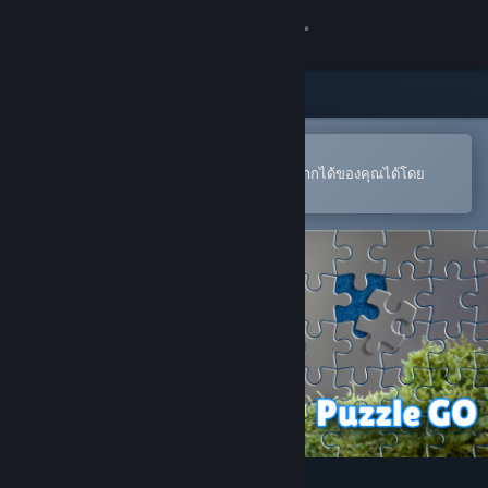
เข้าสู่ระบบ
ร้านค้า
ชุมชน
เปิดในแอป Steam แบบพกพา
หากต้องการสั่งซื้อหรือเพิ่มลงในสิ่งที่อยากได้ของคุณได้โดย
สะดวก
เกี่ยวกับ
ฝ่ายสนับสนุน
เปลี่ยนภาษา
รับแอป Steam แบบพกพา
ชมเว็บไซต์สำหรับเดสก์ท็อป
Puzzle Go