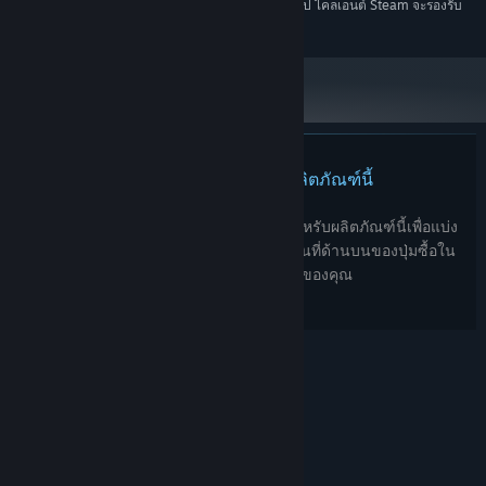
ตั้งแต่วันที่ 1 มกราคม 2024 เวลาแปซิฟิก เป็นต้นไป ไคลเอนต์ Steam จะรองรับ
*
🗺️ 2 Global daily jigsaw games events happening every day
เฉพาะ Windows 10 และเวอร์ชันที่ใหม่กว่าเท่านั้น
🫂 Social activities awaiting your unique photo puzzle experience
👌Puzzle Solver Suitable for all people (Adults, kids, boys, girls).
📷 Different tile matching categories with full HD Images to play
❓ Help modes that let you complete your brain teaser puzzle.
📱 Friendly and easy to play, with intuitive, classic jigsaw puzzle
game controls.
ไม่พบบทวิจารณ์สำหรับผลิตภัณฑ์นี้
🤩 Simple and complex multiplayer puzzle levels for endless fun.
🆚Play memory puzzle with friends in Vs Friend mode.
⏱️ Play against time and improve puzzle solver skills
คุณสามารถเขียนบทวิจารณ์ของคุณเองสำหรับผลิตภัณฑ์นี้เพื่อแบ่ง
🤗 Solve jigsaw games puzzles in a fantastic environment.
ปันประสบการณ์ของคุณให้กับชุมชน ใช้พื้นที่ด้านบนของปุ่มซื้อใน
🧩 New puzzles to play daily, 365 days a year.
หน้านี้เพื่อเขียนบทวิจารณ์ของคุณ
Download and play Puzzle Go.
Premium features:
😉 Exclusive puzzles.
© Valve Corporation สงวนลิขสิทธิ์ เครื่องหมายการค้า
📅 Daily rewards.
ทั้งหมดเป็นทรัพย์สินของเจ้าของที่เกี่ยวข้องในสหรัฐอเมริกา
และประเทศอื่น
นโยบายความเป็นส่วนตัว
|
กฎหมาย
|
♾️ Unlimited playing cards.
การช่วยการเข้าถึง
|
ข้อตกลงการสมัครสมาชิกของ
Steam
|
การคืนเงิน
|
คุกกี้
So, what are you waiting for? Download Puzzle Go now and start