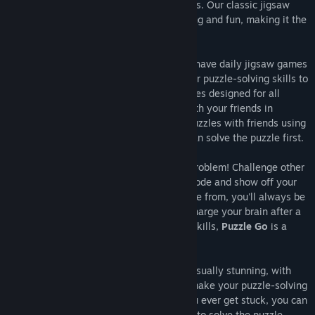
daily challenges, and special social events. Our classic jigsaw
puzzle action is designed to be challenging and fun, making it the
perfect way to relax and train your brain.
For those who love a good challenge, we have daily jigsaw games
challenges and activities that will put your puzzle-solving skills to
the test. Take part in global social activities designed for all
puzzle game enthusiasts and compete with your friends in
multiplayer puzzle mode. Play memory puzzles with friends using
our Jigsaw HD collections and see who can solve the puzzle first.
Don't have any friends to play with? No problem! Challenge other
opponents in online multiplayer puzzle mode and show off your
skills. With several game modes to choose from, you'll always be
energised. Whether you're looking to recharge your brain after a
long day or sharpen your puzzle-solving skills,
Puzzle Go
is a
perfect choice.
Our jigsaw puzzles are challenging and visually stunning, with
high-quality jigsaw HD images that will make your puzzle-solving
experience even more exciting. And if you ever get stuck, you can
always enter help mode for clues on how to solve the puzzle.