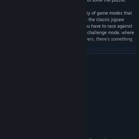
But that's not all; Puzzle Go offers a variety of game modes that
will keep you coming back for more. From the classic jigsaw
puzzle mode to the timed mode, where you have to race against
the clock to complete the puzzle, and the challenge mode, where
you can test your skills against other players, there's something
for everyone.
อ่านเพิ่มเติม
We also have various difficulty levels, from easy to expert, so
whether you're a beginner or a seasoned pro, you'll find a puzzle
that suits your skill level. And with new HD images added
ความต้องการระบบ
regularly, you'll always have new challenges to solve.
ขั้นต่ำ:
One of the best things about Puzzle Go is that it's not just a
Windows 7+
ระบบปฏิบัติการ *:
solitary game. You can play with friends and family and even
แรม 1 GB
หน่วยความจำ:
create a group. With the multiplayer puzzle mode, you can
พื้นที่ว่างที่พร้อมใช้งาน 512 MB
พื้นที่จัดเก็บข้อมูล:
challenge your friends and see who can solve the puzzle faster.
แนะนำ:
It's a great way to spend quality time with loved ones and bond
Windows 7+
ระบบปฏิบัติการ *:
over a love of puzzles.
แรม 3 GB
หน่วยความจำ:
พื้นที่ว่างที่พร้อมใช้งาน 2 GB
พื้นที่จัดเก็บข้อมูล:
Main Features of Puzzle Go