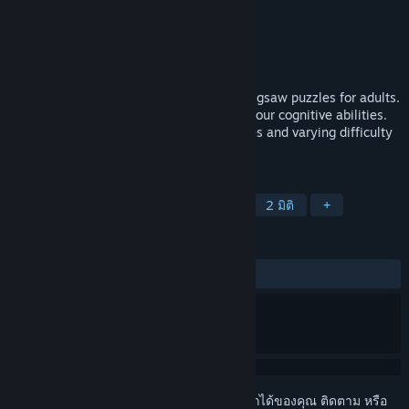
Kayisoft
ผู้พัฒนา
Kayisoft
ผู้จัดจำหน่าย
วางจำหน่ายแล้ว
10 ก.ค. 2023
Improve your mental agility with our HD jigsaw puzzles for adults.
Enjoy daily relaxation while challenging your cognitive abilities.
Choose from a range of captivating images and varying difficulty
levels for the ultimate brain workout.
แท็ก
แคชชวล
ปริศนา
เกมกระดาน
2 มิติ
+
บทวิจารณ์
ไม่มีบทวิจารณ์จากผู้ใช้
เข้าสู่ระบบ
เพื่อเพิ่มผลิตภัณฑ์นี้ลงในสิ่งที่อยากได้ของคุณ ติดตาม หรือ