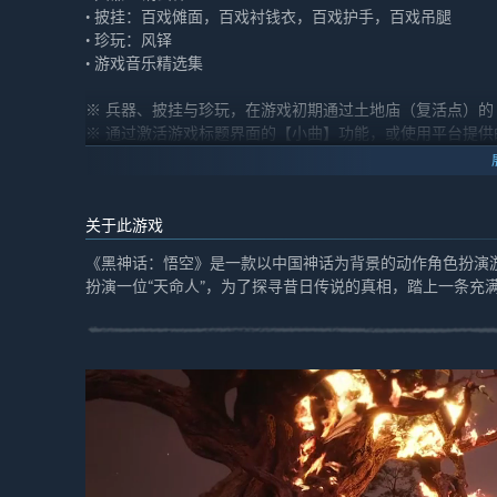
• 披挂：百戏傩面，百戏衬钱衣，百戏护手，百戏吊腿
• 珍玩：风铎
• 游戏音乐精选集
※ 兵器、披挂与珍玩，在游戏初期通过土地庙（复活点）的
※ 通过激活游戏标题界面的【小曲】功能，或使用平台提供
精选的多首游戏音乐。我们也十分推荐您在游戏过程中，随
关于此游戏
《黑神话：悟空》是一款以中国神话为背景的动作角色扮演游
扮演一位“天命人”，为了探寻昔日传说的真相，踏上一条充