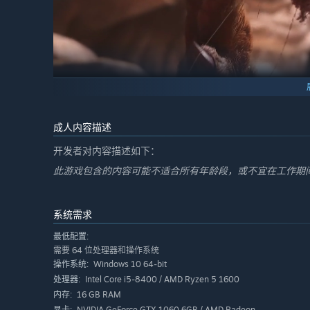
成人内容描述
• 妖魔鬼怪，卷土重来
行者名声大，魔王手段强。《西游记》的一大看点，便是各
开发者对内容描述如下：
西行的旅途并非只有风光旖旎，天命人还将遭遇许多强大的
此游戏包含的内容可能不适合所有年龄段，或不宜在工作期间
系统需求
最低配置:
需要 64 位处理器和操作系统
Windows 10 64-bit
操作系统:
Intel Core i5-8400 / AMD Ryzen 5 1600
处理器:
16 GB RAM
内存:
NVIDIA GeForce GTX 1060 6GB / AMD Radeon