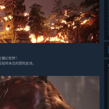
方魔幻世界！
写前所未见的冒险史诗。