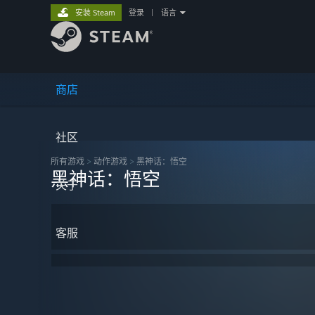
安装 Steam
登录
|
语言
商店
社区
所有游戏
>
动作‎游戏
>
黑神话：悟空
黑神话：悟空
关于
客服