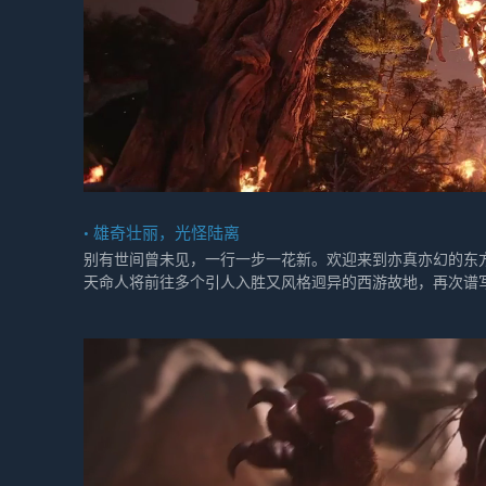
• 雄奇壮丽，光怪陆离
别有世间曾未见，一行一步一花新。欢迎来到亦真亦幻的东
天命人将前往多个引人入胜又风格迥异的西游故地，再次谱