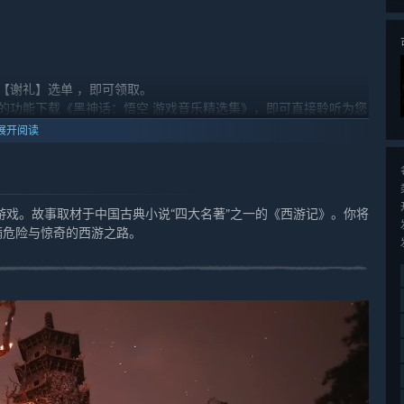
【谢礼】选单 ，即可领取。
的功能下载《黑神话：悟空 游戏音乐精选集》，即可直接聆听为您
天命人的旅程首次感受这些音乐，之后再回来尽情重温。
展开阅读
戏。故事取材于中国古典小说“四大名著”之一的《西游记》。你将
满危险与惊奇的西游之路。