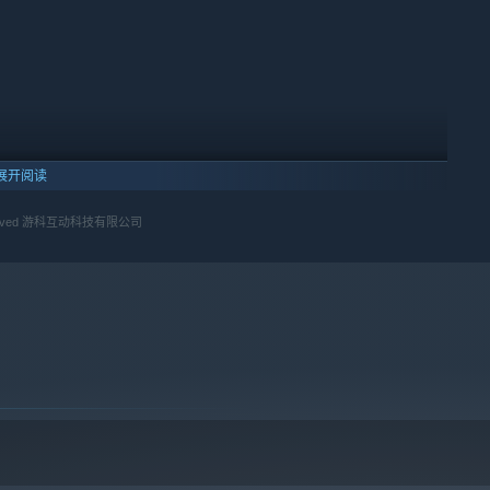
展开阅读
法术、变化与法宝，一直都是中国神话中最为招牌的战斗要素。
hts Reserved 游科互动科技有限公司
化、天赋、武器与披挂，找到最契合自身战斗风格的制胜之道。