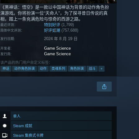
《黑神话：悟空》是一款以中国神话为背景的动作角色扮
演游戏。你将扮演一位“天命人”，为了探寻昔日传说的真
相，踏上一条充满危险与惊奇的西游之路。
特别好评
(1,799)
最近评测：
好评如潮
(757,688)
简体中文评测：
2024 年 8 月 19 日
发行日期:
Game Science
开发者:
Game Science
发行商:
该产品的热门用户自定义标签：
神话
动作角色扮演
动作
类魂系列
角色扮演
战斗
+
单人
Steam 成就
Steam 集换式卡牌