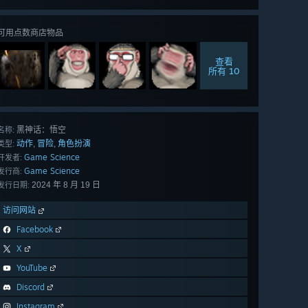
可用点数商店物品
查看
所有 10
黑神话：悟空
名称:
动作
冒险
角色扮演
,
,
类型:
Game Science
开发者:
Game Science
发行商:
2024 年 8 月 19 日
发行日期:
访问网站
Facebook
X
YouTube
Discord
Instagram