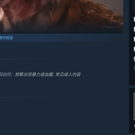
展开阅读
有所长的厉害妖怪。
敌人与可敬的对手，与他们豪快战斗，至死方休。
访问：频繁出现暴力或血腥, 常见成人内容