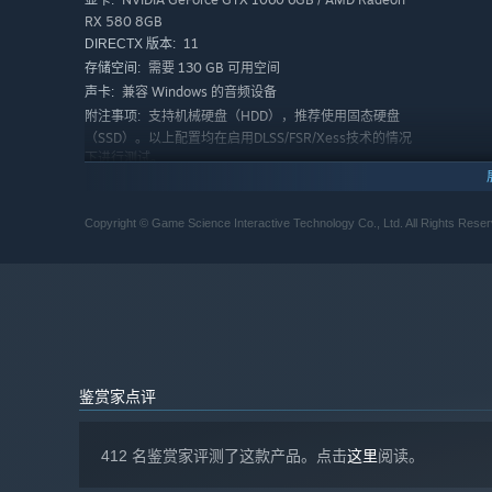
显卡:
RX 580 8GB
11
DIRECTX 版本:
需要 130 GB 可用空间
存储空间:
兼容 Windows 的音频设备
声卡:
支持机械硬盘（HDD），推荐使用固态硬盘
附注事项:
（SSD）。以上配置均在启用DLSS/FSR/Xess技术的情况
下进行测试。
推荐配置:
• 山摇地动，各显神通
需要 64 位处理器和操作系统
炼就长生多少法，学来变化广无边。五光十色又相生相克的
Windows 10 64-bit
Copyright © Game Science Interactive Technology Co., Ltd. All Rig
操作系统:
天命人除了精通不同棍术，更可自由搭配多样化的法术、变
Intel Core i7-9700 / AMD Ryzen 5 5500
处理器:
16 GB RAM
内存:
NVIDIA GeForce RTX 2060 / AMD Radeon RX
显卡:
5700 XT / INTEL Arc A750
12
DIRECTX 版本:
需要 130 GB 可用空间
存储空间:
兼容 Windows 的音频设备
声卡:
鉴赏家点评
需要使用固态硬盘（SSD）。以上配置均在启
附注事项:
用DLSS/FSR/Xess技术的情况下进行测试。
412 名鉴赏家评测了这款产品。点击
这里
阅读。