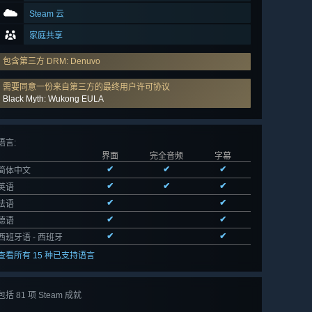
Steam 云
家庭共享
包含第三方 DRM: Denuvo
需要同意一份来自第三方的最终用户许可协议
Black Myth: Wukong EULA
语言
:
界面
完全音频
字幕
✔
✔
✔
简体中文
✔
✔
✔
英语
✔
✔
法语
✔
✔
德语
✔
✔
西班牙语 - 西班牙
查看所有 15 种已支持语言
包括 81 项 Steam 成就
查看
所有 81 项