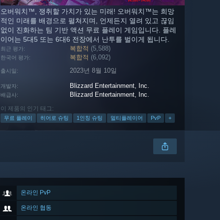
오버워치™, 쟁취할 가치가 있는 미래! 오버워치™는 희망
적인 미래를 배경으로 펼쳐지며, 언제든지 열려 있고 끊임
없이 진화하는 팀 기반 액션 무료 플레이 게임입니다. 플레
이어는 5대5 또는 6대6 전장에서 난투를 벌이게 됩니다.
복합적
(5,588)
최근 평가:
복합적
(6,092)
한국어 평가:
2023년 8월 10일
출시일:
Blizzard Entertainment, Inc.
개발자:
Blizzard Entertainment, Inc.
배급사:
이 제품의 인기 태그:
무료 플레이
히어로 슈팅
1인칭 슈팅
멀티플레이어
PvP
+
온라인 PvP
온라인 협동