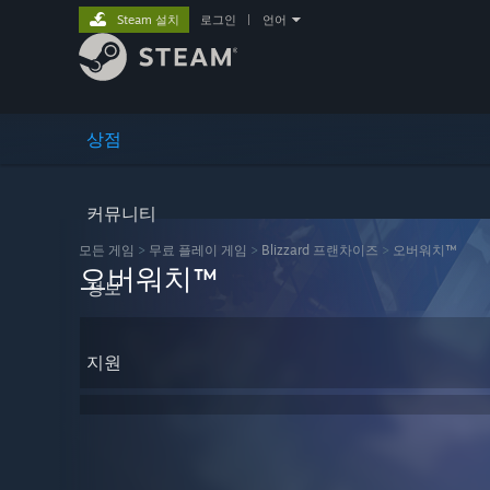
Steam 설치
로그인
|
언어
상점
커뮤니티
모든 게임
>
무료 플레이 게임
>
Blizzard 프랜차이즈
>
오버워치™
오버워치™
정보
지원