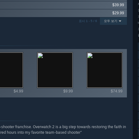
$39.99
$29.99
표시 1 - 5 / 6
모두 보기
 항목들 둘러보기
$4.99
$9.99
$74.99
shooter franchise. Overwatch 2 is a big step towards restoring the faith in
dred hours into my favorite team-based shooter”