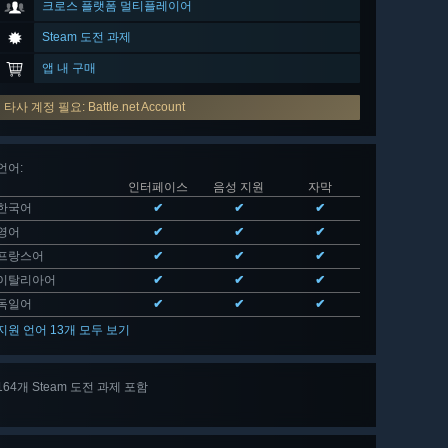
크로스 플랫폼 멀티플레이어
Steam 도전 과제
앱 내 구매
타사 계정 필요: Battle.net Account
언어
:
인터페이스
음성 지원
자막
한국어
✔
✔
✔
영어
✔
✔
✔
프랑스어
✔
✔
✔
이탈리아어
✔
✔
✔
독일어
✔
✔
✔
지원 언어 13개 모두 보기
164개 Steam 도전 과제 포함
164 개
모두 보기