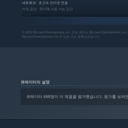
초고속 인터넷 연결
네트워크:
50 GB 사용 가능 공간
저장 공간:
권장:
64비트 프로세서와 운영 체제가 필요합니다
윈도우® 10 64-bit (최신 서비스팩) 32비트
운영 체제:
운영체제는 지원하지 않습니다
© 2026 Blizzard Entertainment, Inc. 모든 권리는 Blizzard Ent
Blizzard Entertainment Inc.의 상표 또는 등록상표입니다.
Intel® Core™ i7 또는 AMD Ryzen™ 5
프로세서:
8 GB RAM
메모리:
NVIDIA® GeForce® GTX 1060/ GeForce®
그래픽:
GTX 1650 또는 AMD R9 380/AMD RX 6400 또는
Intel® Arc™ A770
버전 11
DIRECTX:
초고속 인터넷 연결
네트워크:
50 GB 사용 가능 공간
저장 공간:
큐레이터의 설명
큐레이터 688명이 이 제품을 평가했습니다. 평가를 보려