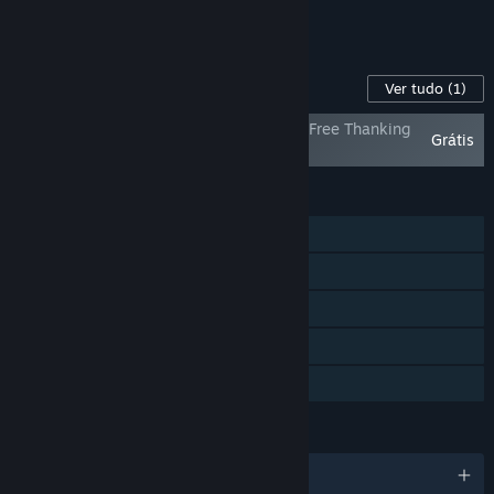
Ver todos os 8 conjuntos.
Conteúdo para este produto
Ver tudo
(1)
Apocalypse Party&20 Minutes Till Dawn Free Thanking
Grátis
DLC
FUNCIONALIDADES
Um jogador
Co-op online
Proezas Steam
Steam Cloud
Partilha de Biblioteca
IDIOMAS
6 idiomas disponíveis