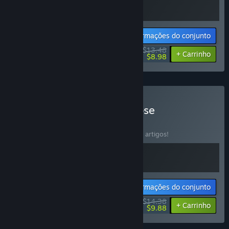
Informações do conjunto
$13.48
-10%
-33%
+ Carrinho
$8.98
Comprar God of Apocalypse
CONJUNTO
(?)
Compra este conjunto e poupa 10% em 2 artigos!
Informações do conjunto
$14.38
-10%
-31%
+ Carrinho
$9.88