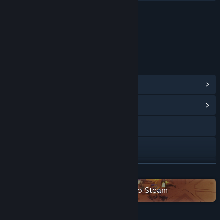
Conteúdo
Inclui elementos interativos
Interatividade online
LINKS E INFORMAÇÕES
Ver proezas do Steam
(44)
Ver Central Comunitária
YouTube
Discord
X
VER MAIS
Vê todos os jogos de 破荒者游戏 no Steam
Twitch
Ver histórico de atualizações