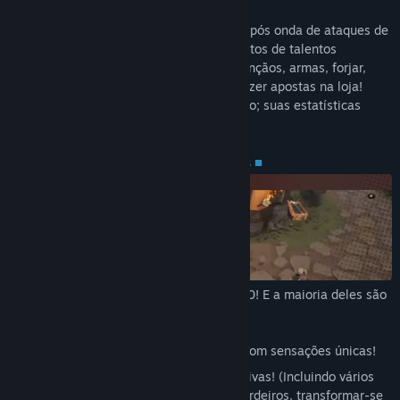
Neste novo modo, você enfrentará onda após onda de ataques de
monstros ferozes. Além dos aprimoramentos de talentos
regulares, você também pode comprar bênçãos, armas, forjar,
pacotes de talentos, consumíveis e até fazer apostas na loja!
Aqui, não há limite para o seu crescimento; suas estatísticas
aumentarão indefinidamente!
■ Construções Divertidas e Complexas ■
O número total de talentos ultrapassa 570! E a maioria deles são
talentos que alteram a mecânica do jogo.
Além disso, há:
Mais de 60 tipos diferentes de armas com sensações únicas!
Mais de 20 habilidades finais imaginativas! (Incluindo vários
feitiços, dirigir veículos, invocar bombardeiros, transformar-se