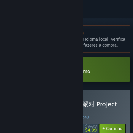
Não disponível em Português (Portugal)
Este produto não está disponível no teu idioma local. Verifica
a lista de idiomas disponíveis antes de fazeres a compra.
Transferir 清零计划2：天启派对 Demo
Comprar 清零计划2：天启派对 Project
Zero 2: Apocalypse Party
PROMOÇÃO ESPECIAL! Termina em
19:46:48
$9.99
-50%
+ Carrinho
$4.99