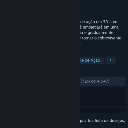
Developer
Breaker Games
Editora
Breaker Games
,
Kepler Ghost
Lançamento:
30 nov. 2023
Festa do Apocalipse é um jogo Roguelike de ação em 3D com
visão de cima para baixo. Neste jogo, você embarcará em uma
nova missão para atravessar a Idade Média e gradualmente
dominar habilidades, e equipar-se para se tornar o sobrevivente
mais forte por meio de inúmeras escolhas.
MARCADORES
Casual
Um Só Jogador
Roguelike de Ação
+
ANÁLISES
DESDE O INÍCIO:
Praticamente positivas
(72% de 4,647)
Inicia a sessão
para adicionares este artigo à tua lista de desejos,
segui-lo ou ignorá-lo.