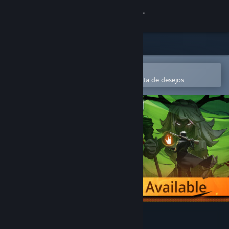
Iniciar sessão
Loja
Comunidade
Abre na app Steam Mobile
Para comprares ou adicionares à lista de desejos
Sobre
Apoio
Alterar idioma
Instala a app móvel do Steam
Ver versão para computadores
Apocalypse Party