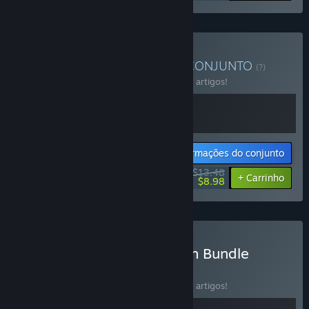
Comprar 黎明前派对组合
CONJUNTO
(?)
Compra este conjunto e poupa 10% em 2 artigos!
Informações do conjunto
$13.48
-10%
-33%
+ Carrinho
$8.98
Comprar Mass Destruction Bundle
CONJUNTO
(?)
Compra este conjunto e poupa 10% em 2 artigos!