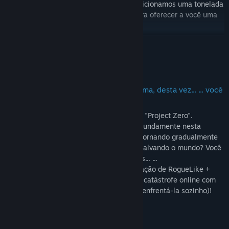
geração, eu e meus colegas de equipe adicionamos uma tonelada
de conteúdo novo e estamos ansiosos para oferecer a você uma
experiência de jogo ainda mais rica!
VER MAIS
Acerca deste jogo
O momento do "Apocalipse" se aproxima, desta vez... ... você
luta por si mesmo!
"Apocalypse Party"
é diferente do antigo "Project Zero".
Nesta parcela, você mergulhará mais profundamente nesta
batalha de longa data, com a história se tornando gradualmente
incrível! Viagem no tempo? Apocalipse? Salvando o mundo? Você
enfrentará muitos desafios desconhecidos... ...
Mas ainda mantém nossa amada combinação de RogueLike +
derrubar inimigos, e você enfrentará esta catástrofe online com
seus amigos (é claro, você também pode enfrentá-la sozinho)!
■ Novo Modo: Masmorra Infinita ■