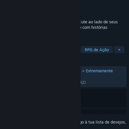
Developer
Digital Extremes
Editora
Digital Extremes
Lançamento:
25 mar. 2013
Desperte como um guerreiro imparável e lute ao lado de seus
amigos neste jogo de ação online gratuito com histórias
envolventes.
MARCADORES
Grátis para Jogar
Looter Shooter
RPG de Ação
+
ANÁLISES
ANÁLISES EM PORTUGUÊS (PORTUGAL)
Extremamente
*
positivas
(97% de 3,127)
RECENTES:
Muito positivas
(91% de 4,692)
Inicia a sessão
para adicionares este artigo à tua lista de desejos,
segui-lo ou ignorá-lo.