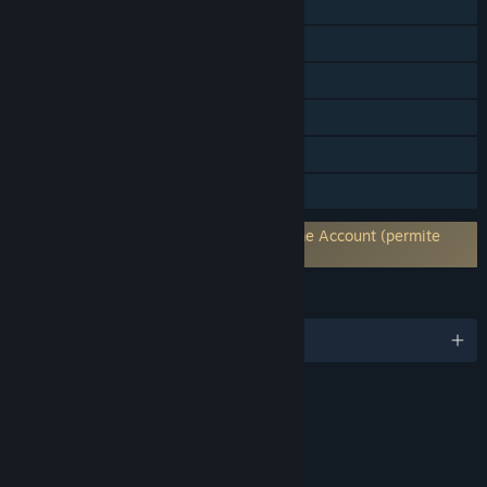
Steam Workshop
Microtransações
Remote Play no telemóvel
Remote Play no tablet
Remote Play na TV
HDR disponível
Requer uma conta de terceiros: Warframe Account (permite
interligar à conta Steam)
IDIOMAS
15 idiomas disponíveis
CLASSIFICAÇÕES
Violence
Blood and Gore
Language