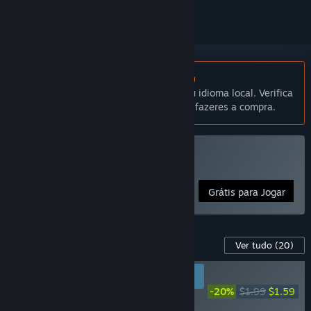
Não disponível em Português (Portugal)
Este produto não está disponível no teu idioma local. Verifica
a lista de idiomas disponíveis antes de fazeres a compra.
Jogar Warframe
Grátis para Jogar
Conteúdo para este produto
Ver tudo
(20)
RECOMENDADO PARA
NOVOS JOGADORES
-20%
$1.99
$1.59
Warframe: Fulmin