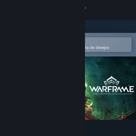
Iniciar sessão
Loja
Comunidade
Abre na app Steam Mobile
Para comprares ou adicionares à lista de desejos
Sobre
Apoio
Alterar idioma
Instala a app móvel do Steam
Ver versão para computadores
Warframe