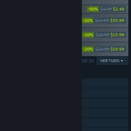
Battlekit
Warframe: Pacote Iniciante de Arma
-50%
$4.99
$2.49
Warframe: Coleção Completa da Paz
-20%
$44.99
$35.99
Ancestral
Warframe: Conjunto do Uriel da Paz
-20%
$19.99
$15.99
Ancestral
Warframe: Coleção Gemini da Paz
-20%
$24.99
$19.99
Ancestral
A MOSTRAR 1 - 5 DE 20
VER TUDO
FUNCIONALIDADES
Um jogador
Co-op online
Multijogador interplataformas
Proezas Steam
Cartas Colecionáveis Steam