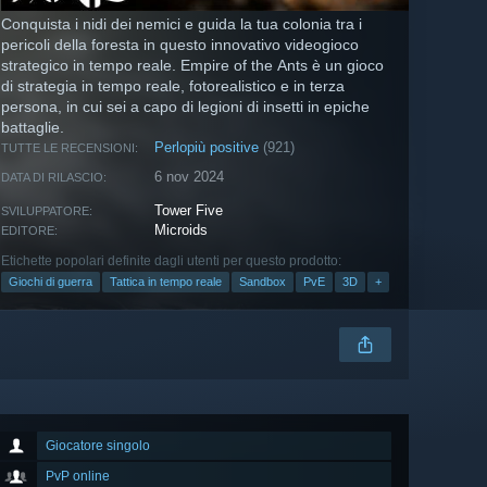
Conquista i nidi dei nemici e guida la tua colonia tra i
pericoli della foresta in questo innovativo videogioco
strategico in tempo reale. Empire of the Ants è un gioco
di strategia in tempo reale, fotorealistico e in terza
persona, in cui sei a capo di legioni di insetti in epiche
battaglie.
Perlopiù positive
(921)
TUTTE LE RECENSIONI:
6 nov 2024
DATA DI RILASCIO:
Tower Five
SVILUPPATORE:
Microids
EDITORE:
Etichette popolari definite dagli utenti per questo prodotto:
Giochi di guerra
Tattica in tempo reale
Sandbox
PvE
3D
+
Giocatore singolo
PvP online