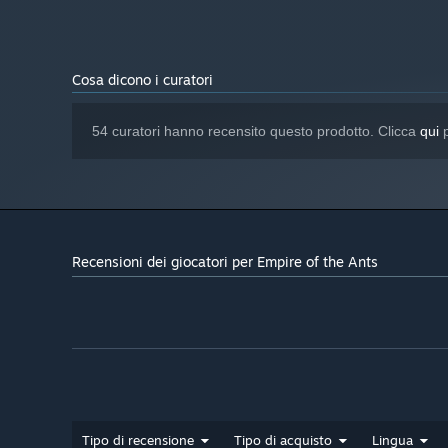
SSD recommended
NOTE AGGIUNTIVE:
Abilità speciali per ottenere la vittoria
Cosa dicono i curatori
Scaccia i nemici, rinforza le tue unità o spia i tuoi avv
offensiva o difensiva.
54 curatori hanno recensito questo prodotto. Clicca
qui
p
Conquista e migliora gli avamposti
Adatta la tua strategia costruendo le stanze giuste: fai
sul campo di battaglia, ottieni nuovi poteri o rinforza l
Non c'è spazio a sufficienza? Conquista altri nidi per es
Recensioni dei giocatori per Empire of the Ants
Tipo di recensione
Tipo di acquisto
Lingua