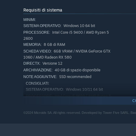
Cavalieri in armatura di chitina: combattete per la vo
Vivi un viaggio immersivo e difendi le tue terre in battagl
Requisiti di sistema
microscopico.
MINIMI:
Windows 10 64 bit
SISTEMA OPERATIVO:
Gioca nei panni di 103.683, una formica della casta guer
Intel Core i5 9400 / AMD Ryzen 5
PROCESSORE:
per essa, conquistando nuovi territori.
2600
Esplorare, ideare strategie e forgiare alleanze con la fau
8 GB di RAM
MEMORIA:
innumerevoli sfide che ti attendono.
6GB VRAM / NVIDIA GeForce GTX
SCHEDA VIDEO:
1060 / AMD Radeon RX 580
Legioni poco convenzionali con le quali fare guerra
Versione 12
DIRECTX:
Dai forma alla tua strategia scegliendo la tua squadra 
40 GB di spazio disponibile
ARCHIVIAZIONE:
predatori.
SSD recommended
NOTE AGGIUNTIVE:
Fai salire il livello del tuo nido per accedere a nuove e 
CONSIGLIATI:
mobilità dello scarabeo rinoceronte?
Windows 10/11 64 bit
SISTEMA OPERATIVO:
Intel Core i5 9600 / AMD Ryzen 5
PROCESSORE:
C
3600
16 GB di RAM
MEMORIA:
©2024 Microids SA. All rights reserved. Developed by Tower Five SARL. Bas
AMD Radeon RX 6800 / NVIDIA
SCHEDA VIDEO:
Geforce RTX 3080
Versione 12
DIRECTX:
40 GB di spazio disponibile
ARCHIVIAZIONE: