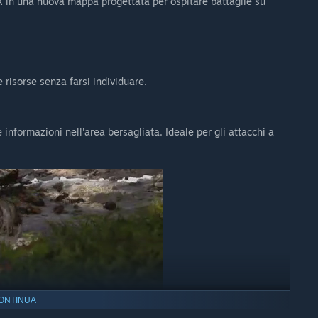
IA in una nuova mappa progettata per ospitare battaglie su
e risorse senza farsi individuare.
informazioni nell'area bersagliata. Ideale per gli attacchi a
ONTINUA