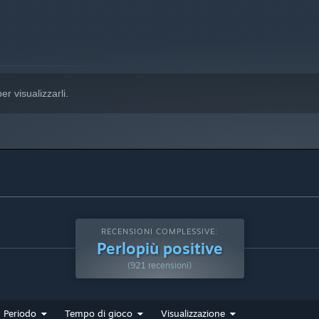
ersari: i feromoni che hai scelto danno forma alla tua strategia
er visualizzarli.
 crescere l'economia, gestisci le legioni, raccogli informazioni
e difese.
pandere il tuo territorio e diventare più forte.
RECENSIONI COMPLESSIVE:
Perlopiù positive
(921 recensioni)
Periodo
Tempo di gioco
Visualizzazione