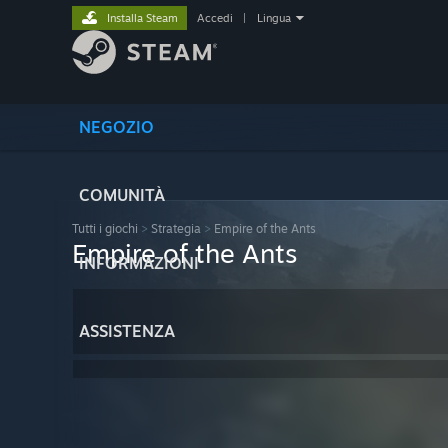
Installa Steam
Accedi
|
Lingua
NEGOZIO
COMUNITÀ
Tutti i giochi
>
Strategia
>
Empire of the Ants
Empire of the Ants
INFORMAZIONI
ASSISTENZA