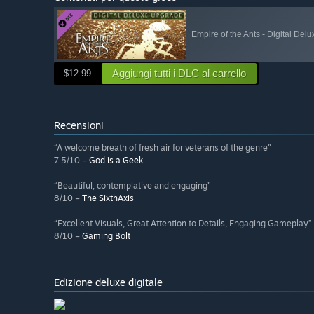
Empire of the Ants - Digital De
Aggiungi tutti i DLC al carrello
$12.99
Recensioni
“A welcome breath of fresh air for veterans of the genre”
7.5/10 –
God is a Geek
“Beautiful, contemplative and engaging”
8/10 –
The SixthAxis
“Excellent Visuals, Great Attention to Details, Engaging Gameplay”
8/10 –
Gaming Bolt
Edizione deluxe digitale