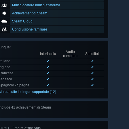
Multigiocatore multipiattaforma
Achievement di Steam
Steam Cloud
Condivisione familiare
Lingue
:
Audio
Interfaccia
Sottotitoli
completo
Italiano
✔
✔
Inglese
✔
✔
Francese
✔
✔
Tedesco
✔
✔
Spagnolo - Spagna
✔
✔
Mostra tutte le lingue supportate (12)
Include 41 achievement di Steam
Mostra
tutti (41)
Empire of the Ants
TITOLO: