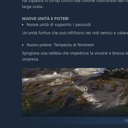
Fai squadra in co-op contro due colonie controllate dall'
larga scala.
NUOVE UNITÀ E POTERI
Nuova unità di supporto: i paussidi
Un'unità furtiva che può infiltrarsi nei nidi nemici e rubar
Nuovo potere: Tempesta di feromoni
Sprigiona una nebbia che impedisce la visione e blocca le 
sorpresa.
C