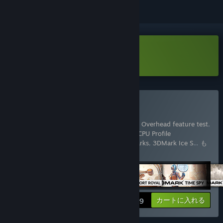
3DMark Demoをダウンロード
3DMarkを購入する
17 アイテムを同梱：
3DMark
,
3DMark API Overhead feature test
,
3DMark Cloud Gate benchmark
,
3DMark CPU Profile
benchmarks
,
3DMark Fire Strike benchmarks
,
3DMark Ice S
…
も
っと表示する
詳細を表示
カートに入れる
$29.99