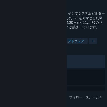
開発元
UL Solutions
パブリッシャー
UL Solutions
3DMarkはゲーマー、オーバークロッカー、そしてシステムビルダー
など、ハードウェアの能力をさらに引き出したい方を対象とした製
品です。幅広いベンチマークテストを有する3DMarkには、PCのパ
フォーマンスをテストするために必要な全てが詰まっています。
タグ
ベンチマーク
ユーティリティ
ソフトウェア
+
レビュー
全期間：
非常に好評
(17,022件中93%)
最近：
圧倒的に好評
(118件中95%)
このアイテムをウィッシュリストへの追加、フォロー、スルーとチ
ェックするには、
サインイン
してください。