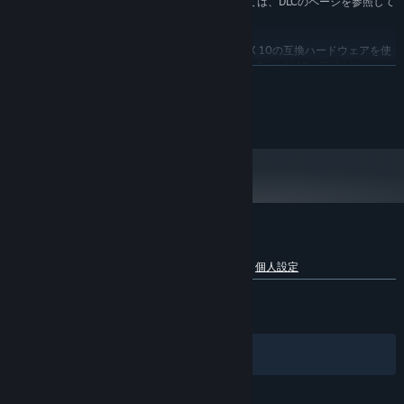
個々のベンチマークテストのシステム要件については、DLCのページを参照して
ください。
* 3DMarkをテストするために、DirectX 9とDirectX 10の互換ハードウェアを使
オーバークロックは、スキルと正確性が求められるアートです。目
用できますが、全てのテストを実行するためには、DirectX 12ご互換ビデオカー
続きを読む
的はGPUやCPUの性能を一滴も残さず絞り出すことです。リワード
ドが必要になります。DirectX 9ハードウェアには、Shader Model 3.0サポー
は、無料のパフォーマンスのアップグレードと、ハードウェアを標
ト、128MB ビデオカードメモリ、WDDM 1.1ドライバーが必要になります。
Store page icons by Freepik from www.flaticon.com
準のパフォーマンス以上に満足させることです。
3DMarkは、オーバークロッカーにとって不可欠なツールです。オー
バークロックの前後に3DMarkを実行して、パフォーマンスの向上を
測定します。カスタムのベンチマーク設定を使用して、PCのパフォ
ーマンスの限界を探ることができます。解像度やその他の設定を変
更して、3DMarkテストをおおむね厳しい要求に調整します。
『3DMark』のカスタマーレビュー
言語別内訳を表示
ユーザーレビューについて
個人設定
3DMarkストレステストを実行して、オーバークロックの安定性およ
び冷却の有効性を確認します。3DMarkストレステストをループで実
全期間：
非常に好評
(17,022件中93%)
行して、標準的なベンチマークよりも長時間、システムに高負荷を
最近：
圧倒的に好評
(118件中95%)
かけます。
フィルター
あなたの言語
友達と3DMarkの最高スコアや、3DMark Steamリーダーボードのト
ップを目指す競争にチャレンジしましょう。