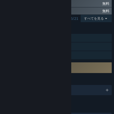
3DMark CPU Profile benchmarks
無料
3DMark Solar Bay
無料
表示中の検索結果：1 - 5/21
すべてを見る
機能
Steam実績
Steamトレーディングカード
Steamランキング
サードパーティーEULAへの同意が必要
3DMark EULA
言語
日本語、他9言語
リンク＆情報