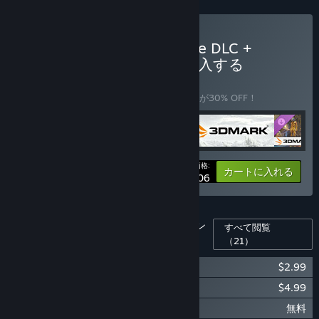
3DMark + 3DMark Storage DLC +
PCMark 10 + VRMarkを購入する
バンドル
(?)
このバンドルを購入すると、アイテム全4個が30% OFF！
あなたの価格:
-30%
バンドル情報
カートに入れる
$58.06
このソフトウェア用のダウンロードコンテン
すべて閲覧
ツ
（21）
3DMark Storage Benchmark
$2.99
3DMark Speed Way Upgrade
$4.99
3DMark Steel Nomad
無料