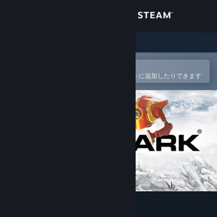
サインイン
ストア
コミュニティ
Steamモバイルアプリで開く
簡単に購入したり、ウィッシュリストに追加したりできます
詳細
サポート
言語を変更
Steamモバイルアプリを入手
デスクトップウェブサイトを表示
3DMark