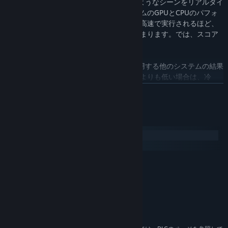
3DMarkは、要求が非常に厳しいゲームのようなシーンをリアルタイ
ムでレンダリングすることにより、システムのGPUとCPUのパフォ
ーマンスをテストします。ベンチマークが高速で実行されるほど、
スコアは高くなります。そこから探求が始まります。では、スコア
を上げるために何ができるのでしょうか。
3DMarkスコアを、同じハードウェアを使用する他のシステムの結果
と比較することから始めます。平均スコアよりも低い場合は、冷
却、構成、コンポーネントに問題があることを示している可能性が
続きを読む
あります。スコアが平均より高い場合は、ハードウェアをオーバー
クロックしている可能性を示しています。ご自身の3DMarkスコアが
実際のゲームパフォーマンスにおいて何を意味するかを知りたい方
システム要件
のために、3DMarkでは特定の人気ゲームにおけるフレームレートも
Windows
表示されます。
macOS
自分のシステムを使って更にどれだけのパフォーマンスを引き出せ
最小：
るか見てみましょう。 ドライバを更新します。Windowsを更新しま
Windows 10, 64-bit
OS：
す。さまざまなシステム設定を試します。 変更ごとに3DMarkを実
1.8 GHz デュアルコア
プロセッサ：
行して、進捗状況を追跡します。システムのボトルネックを特定
4 GB RAM
メモリ：
し、3DMarkスコアを比較して、次のアップグレードの選択に役立て
DirectX 11*
グラフィックス：
ます。Steamの3DMarkコミュニティハブでアドバイスを求め、ヒン
6.9 GB スペース
ストレージ：
トを共有し、さらに、システムを披露できます。