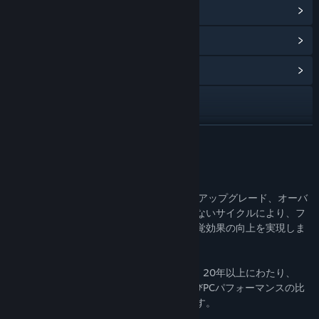
Steam実績を表示
(29)
ポイントショップアイテムを表示
(12)
コミュニティハブを表示
Webサイトにアクセス
マニュアルを見る
続きを読む
アップデート履歴を表示
このソフトウェアについて
関連ニュースをチェック
PCゲームは、パフォーマンスの追求です。アップグレード、オーバ
ークロック、システムの微調整の終わりのないサイクルにより、フ
掲示板を表示
レームレートの高速化、解像度の改善、視覚効果の向上を実現しま
す。
コミュニティグループを検索
3DMarkは、この探求に不可欠な装備です。20年以上にわたり、
3DMarkは、ベンチマーク、テスト、およびPCパフォーマンスの比
タイトル:
3DMark
較を行うための最初の選択肢となっています。
ジャンル:
ユーティリティ