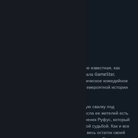
Найти группы сообщества
The Deponia series on Steam:
Название:
Deponia
Жанр:
Приключенческие игры
,
Инди
Дата выхода:
6 авг. 2012 г.
Об этой игре
Компания «Daedalic Entertainment», также известная, как
«Lucasarts из Германии» по версии журнала GameStar,
приглашает игроков окунуться в фантастическое комедийное
приключение, закручивающееся вокруг невероятной истории
любви Руфуса и Гоул.
Добро пожаловать на гигантскую мусорную свалку под
названием Депония! Среди огромного числа ее жителей есть
один простой, но очень своенравный паренек Руфус, который
никак не может смириться со своей жалкой судьбой. Как и все
остальные бедняки, он обречен прожить весь остаток своей