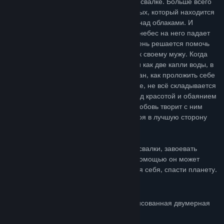
жизни, в прямом смысле этого слова, на свалке. Больше всего
на свете он мечтает попасть в мир богатых, который находится
в поднебесном городе Элизиуме прямо над облаками. И
однажды ему улыбается удача: прямо с небес на него падает
загадочная девушка по имени Гоул. Парень решается помочь
прекрасной девушке вернуться обратно к своему мужу. Когда
Руфус понимает, что он и ее муж похожи как две капли воды, в
голове у него рождается дьявольский план, как проложить себе
дорогу в высшее общество. Тем не менее, не всё складывается
так гладко: Руфус не может устоять перед красотой и обаянием
прекрасной дамы и влюбляется в нее. Любовь творит с ним
невероятные вещи, изменяя нашего героя в лучшую сторону
прямо на глазах.
Помогите Руфусу, бедному пареньку со свалки, завоевать
сердце небесной девушки. Только с ее помощью он может
выбраться из Депонии и, неожиданно для себя, спасти планету.
Особенности
Неповторимый мультяшный стиль и рисованная двумерная
графика высокого разрешения;