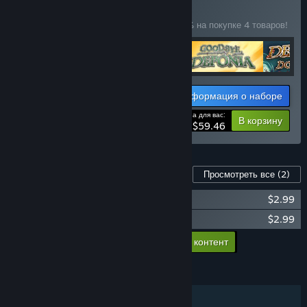
— НАБОР
(?)
Купите этот набор, чтобы сэкономить 15% на покупке 4 товаров!
Информация о наборе
Цена для вас:
-15%
В корзину
$59.46
Контент для этой игры
Просмотреть все
(2)
Deponia Soundtrack
$2.99
Deponia Developer Commentary
$2.99
Добавить в корзину весь доп. контент
$5.98
ФУНКЦИИ
Для одного игрока