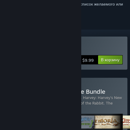
Войдите
, чтобы добавить этот продукт в список желаемого или
скрыть его
Купить Deponia
В корзину
$9.99
Купить Daedalic Adventure Bundle
Включенные товары (5):
Deponia
,
Edna & Harvey: Harvey's New
Eyes
,
The Dark Eye: Memoria
,
The Night of the Rabbit
,
The
Whispered World Special Edition