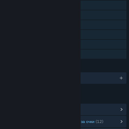
Достижения Steam
Коллекционные карточки Steam
Steam Cloud
Remote Play на телефоне
Remote Play на планшете
Семейный доступ
ЯЗЫКИ
русский и ещё 15
ССЫЛКИ И ИНФОРМАЦИЯ
Показать достижения в Steam
(19)
Показать товары в магазине предметов за очки
(12)