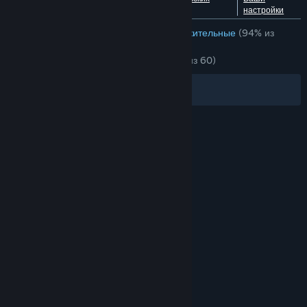
языкам
обзорах
настройки
ОБЗОРЫ (РУССКИЙ ЯЗЫК)
Очень положительные
(94% из
3,028)
НЕДАВНО:
Очень положительные
(91% из 60)
Фильтры
Ваши языки