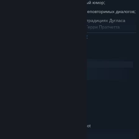
Эксцентричные персонажи и необычный юмор;
Захватывающие головоломки и часы неповторимых диалогов;
Необыкновенная вселенная в лучших традициях Дугласа
Адамса («Автостопом по галактике»), Терри Пратчетта
(«Плоский мир») и Мэтта Гроунинга («Симпсоны»,
ЧИТАТЬ ДАЛЬШЕ
«Футурама»)
Системные требования
Windows
macOS
SteamOS + Linux
МИНИМАЛЬНЫЕ:
Windows XP
ОС:
с тактовой частотой 2,5 ГГц
ПРОЦЕССОР:
(одноядерный) или 2 ГГц (двухъядерный)
2 ГБ
ОПЕРАТИВНАЯ ПАМЯТЬ:
с 512 МБ видеопамяти,
ВИДЕОКАРТА:
совместимая с OpenGL 2.0 (Shared Memory is not
recommended)
9.0c
DIRECTX®: