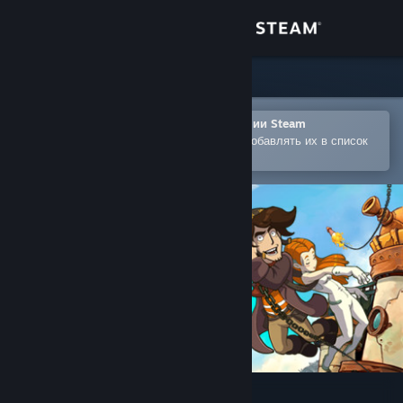
Войти
Магазин
Сообщество
Открыть в мобильном приложении Steam
Позволяет легко покупать игры и добавлять их в список
желаемого
Информация
Поддержка
Изменить язык
Скачать мобильное приложение Steam
Полная версия
Deponia