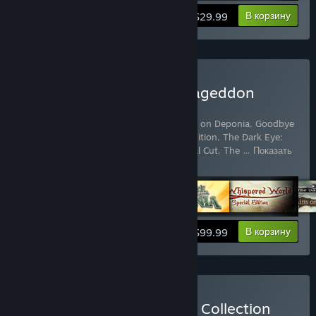
Подробнее
В корзину
$29.99
Купить The Daedalic Armageddon
Bundle
Включенные товары (11):
Deponia
,
Chaos on Deponia
,
Goodbye
Deponia
,
The Whispered World Special Edition
,
The Dark Eye:
Chains of Satinav
,
A New Beginning - Final Cut
,
The
…
Показать
больше
Подробнее
В корзину
$99.99
Купить Deponia Full Scrap Collection