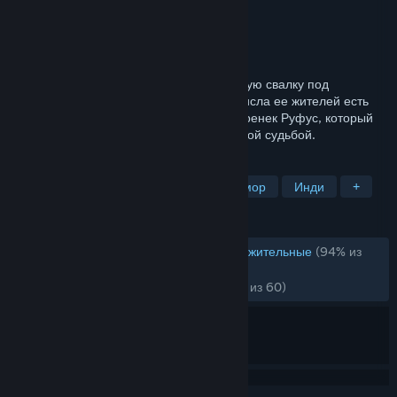
Разработчик
Daedalic Entertainment
Издатель
Daedalic Entertainment
Дата выпуска
6 авг. 2012 г.
Добро пожаловать на гигантскую мусорную свалку под
названием Депония! Среди огромного числа ее жителей есть
один простой, но очень своенравный паренек Руфус, который
никак не может смириться со своей жалкой судьбой.
ПО МЕТКАМ
Point & Click
Приключение
Юмор
Инди
+
ОБЗОРЫ
ОБЗОРЫ (РУССКИЙ ЯЗЫК)
Очень положительные
(94% из
3,028)
НЕДАВНО:
Очень положительные
(91% из 60)