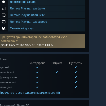
Достижения Steam
Remote Play на телефоне
Remote Play на планшете
Remote Play на телевизоре
Семейный доступ
Требуется принять стороннее пользовательское
соглашение:
South Park™: The Stick of Truth™ EULA
Языки
:
Интерфейс
Озвучка
Субтитры
русский
✔
✔
английский
✔
✔
✔
французский
✔
✔
итальянский
✔
✔
немецкий
✔
✔
Просмотреть все поддерживаемые языки (8)
Достижений Steam: 50