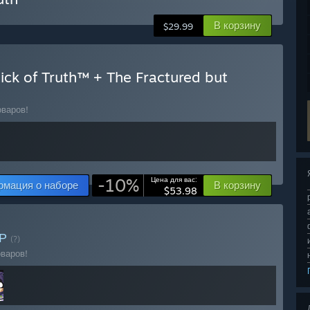
В корзину
$29.99
ick of Truth™ + The Fractured but
оваров!
-10%
Цена для вас:
мация о наборе
В корзину
$53.98
ОР
(?)
оваров!