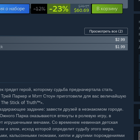
-23%
$79.17
я о наборе
-12%
В корзину
$60.69
Просмотреть все
(2)
$2.99
ck
$1.99
к грядет герой, которому судьба предначертала стать
Трей Паркер и Мэтт Стоун приготовили для вас величайшую
he Stick of Truth™».
аздирающее задание: завести друзей в незнакомом городе.
 Южного Парка оказываются втянуты в ролевую игру, в
ут игрушечными мечами. Со временем невинная детская
м и злом, исход которой определит судьбу этого мира.
дьми, кальсонными гномами, хиппи и другими порождениями