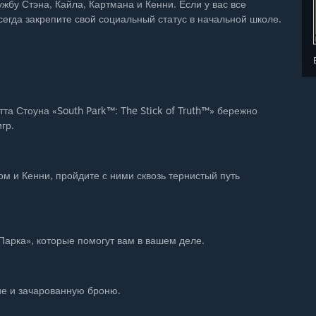
бу Стэна, Кайла, Картмана и Кенни. Если у вас все
егда закрепите свой социальный статус в начальной школе.
та Стоуна «South Park™: The Stick of Truth™» бережно
гр.
м и Кенни, пройдите с ними сквозь тернистый путь
Парка», которые помогут вам в вашем деле.
ие и зачарованную броню.