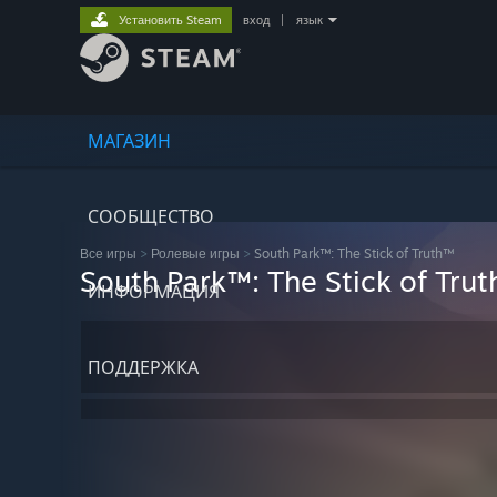
Установить Steam
вход
|
язык
МАГАЗИН
СООБЩЕСТВО
Все игры
>
Ролевые игры
>
South Park™: The Stick of Truth™
South Park™: The Stick of Tru
ИНФОРМАЦИЯ
ПОДДЕРЖКА