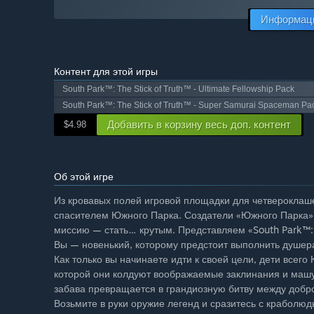
Информаци
Контент для этой игры
South Park™: The Stick of Truth™ - Ultimate Fellowship Pack
South Park™: The Stick of Truth™ - Super Samurai Spaceman Pa
Добавить в корзину весь доп. контент
$4.98
Об этой игре
Из кровавых полей игровой площадки для четвероклаше
спасителем Южного Парка. Создатели «Южного Парка» 
миссию — стать… крутым. Представляем «South Park™: T
Вы — новенький, которому предстоит выполнить душер
Как только вы начинаете идти к своей цели, дети всего
которой они колдуют воображаемые заклинания и маш
забава превращается в грандиозную битву между добро
Возьмите в руки оружие легенд и сразитесь с краболю