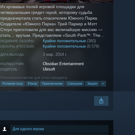
Из кровавых полей игровой площадки для
четвероклашек грядет герой, которому судьба
предначертала стать спасителем Южного Парка.
Создатели «Южного Парка» Трей Паркер и Мэтт
Стоун приготовили для вас величайшую миссию —
стать… крутым. Представляем «South Park™: The
Stick of Truth™».
Крайне положительные
(360)
НЕДАВНИЕ ОБЗОРЫ:
Крайне положительные
(6 579)
ОБЗОРЫ (РУССКИЙ):
3 мар. 2014 г.
ДАТА ВЫХОДА:
Obsidian Entertainment
РАЗРАБОТЧИК:
Ubisoft
ИЗДАТЕЛЬ:
Популярные метки для этого продукта:
Ролевая игра
Юмор
Приключение
Смешная
Экшен
+
Для одного игрока