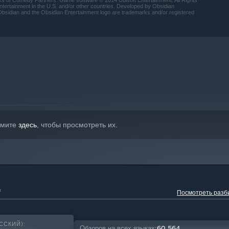
marks of Comedy Partners. Game software © 2014 Ubisoft Entertainment. All Rights
ntertainment in the U.S. and/or other countries. Developed by Obsidian
Obsidian and the Obsidian Entertainment logo are trademarks and/or registered
жмите
здесь
, чтобы просмотреть их.
ко Windows 10 и более поздние версии.
™
Посмотреть разб
ССКИЙ):
Обзоров на всех языках:
60 564