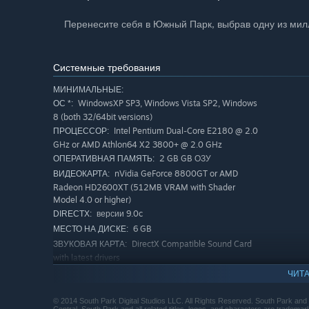
Перенесите себя в Южный Парк, выбрав одну из мил
Системные требования
МИНИМАЛЬНЫЕ:
WindowsXP SP3, Windows Vista SP2, Windows
ОС *:
8 (both 32/64bit versions)
Intel Pentium Dual-Core E2180 @ 2.0
ПРОЦЕССОР:
GHz or AMD Athlon64 X2 3800+ @ 2.0 GHz
2 GB GB ОЗУ
ОПЕРАТИВНАЯ ПАМЯТЬ:
nVidia GeForce 8800GT or AMD
ВИДЕОКАРТА:
Radeon HD2600XT (512MB VRAM with Shader
Model 4.0 or higher)
версии 9.0c
DIRECTX:
6 GB
МЕСТО НА ДИСКЕ:
DirectX Compatible Sound Card
ЗВУКОВАЯ КАРТА:
with latest drivers
Originally released for Windows
ДОПОЛНИТЕЛЬНО:
ЧИТА
7, the game can be played on Windows 10 and
Windows 11 OS
© 2014 South Park Digital Studios LLC. All Rights Reserved. South Park an