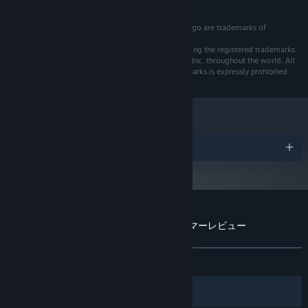
Intel Core i5-3570 or AMD Ryzen 3
プロセッサー:
犯罪を再現しよう
1200
© 2025. Memorable Games logo and On Your Tail logo are trademarks of
8 GB RAM
Memorable Games Srl.
メモリー:
© 2025. Humble Bundle and Humble Games are among the registered trademarks
手掛かりを集めてからが本番だ。ユニークなカードシステムを使
NVIDIA GeForce GTX 590, 3GB or AMD
グラフィック:
of Ziff Davis LLC, parent company of Humble Bundle Inc. throughout the world. All
い、事件の手がかりを正しい順番で解き明かし、犯行を再現してみ
Radeon RX 550, 4GB or Intel Iris Xe
rights reserved. Any unauthorized use of such trademarks is expressly prohibited.
よう！手掛かりのカードに反応して犯行現場のジオラマを使えば、
High 1080p @ 60 FPS: Playing on an SSD is
追記事項:
犯行をリアルタイムで再現させることができる。
highly recommended
受賞リスト
『On Your Tail しっぽをつかめ』のカスタマーレビュー
ユーザーレビューについて
個人設定
全期間：
非常に好評
(289件中87%)
フィルター
あなたの言語
人々と絆を深めよう