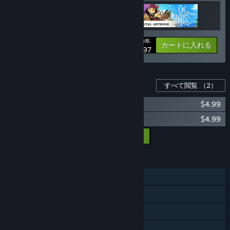
あなたの価格:
-20%
バンドル情報
カートに入れる
$23.97
このゲーム用のコンテンツ
すべて閲覧
（2）
On Your Tail - Original Soundtrack
$4.99
On Your Tail - Digital Artbook
$4.99
すべてのDLCをカートに入れる
$9.98
機能
シングルプレイヤー
Steam実績
Steamトレーディングカード
Steamクラウド