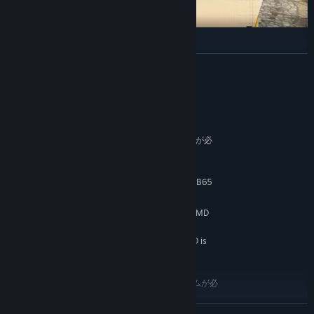
手掛かりを発見しよう
続きを読む
探偵さん、時は君の味方だ。特別な装置「クロノレンズ」を使え
ば、事件現場の捜査をしながら犯罪が起きる前の状況を見ることが
システム要件
できる。手に入れた情報を元に推理し、事件の真相に迫ろう！
最低:
64 ビットプロセッサとオペレーティングシステムが必
要です
Windows 10
OS:
Intel Core i5-650 or Phenom II X4 B65
プロセッサー:
6 GB RAM
メモリー:
NVIDIA GeForce GT 730, 2GB or AMD
グラフィック:
Radeon R7 240, 2GB or Intel UHD 770
Low 720p @ 30 FPS; Playing on an SSD is
追記事項:
highly recommended
推奨:
64 ビットプロセッサとオペレーティングシステムが必
要です
Windows 10
OS:
続きを読む