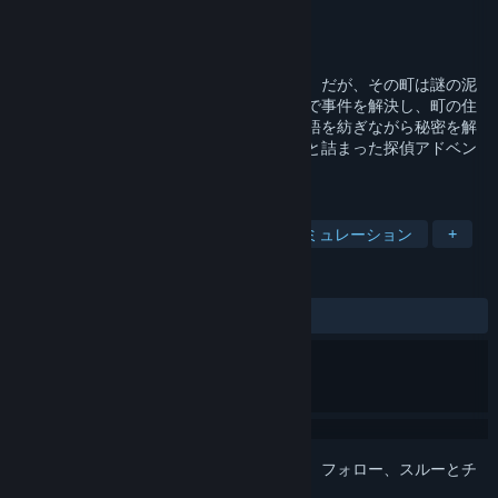
開発元
Memorable Games
パブリッシャー
Balor Games
リリース日
2024年12月16日
休暇のためにのどかな町を訪れた作家の君。だが、その町は謎の泥
棒事件に悩まされていた。美しい海辺の町で事件を解決し、町の住
民と交流し、個性豊かなキャラクターと物語を紡ぎながら秘密を解
き明かそう。心温まるストーリーがギュッと詰まった探偵アドベン
チャーゲーム。
タグ
釣り
探偵
心地よい
人生シミュレーション
+
レビュー
全期間：
非常に好評
(289件中87%)
このアイテムをウィッシュリストへの追加、フォロー、スルーとチ
ェックするには、
サインイン
してください。