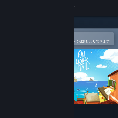
サインイン
ストア
コミュニティ
Steamモバイルアプリで開く
簡単に購入したり、ウィッシュリストに追加したりできます
詳細
サポート
言語を変更
Steamモバイルアプリを入手
デスクトップウェブサイトを表示
On Your Tail しっぽをつかめ