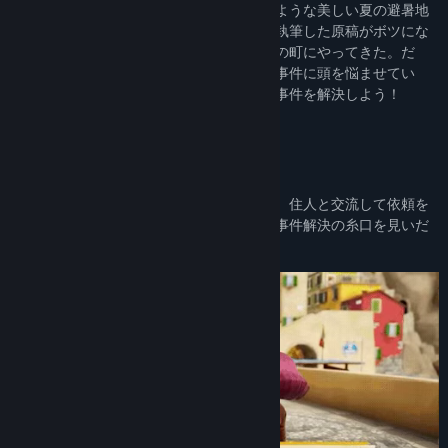
は満天の星空が広がる、まさに絵に描いたような美しい夏の避暑地
タイトル:
On Your Tail しっぽをつかめ
だ。君はアマチュア作家のダイアナ。最近執筆した原稿がボツにな
ジャンル:
アドベンチャー
,
インディー
,
RPG
,
シミュレーション
り、新たなインスピレーションを求めてこの町にやってきた。だ
リリース日:
2024年12月16日
が、町の住人たちは謎の泥棒が引き起こす事件に頭を悩ませてい
た。住人たちには君だけが頼りだ。さあ、事件を解決しよう！
捜査開始！
町の住人たちは謎の泥棒に悩まされている。住人と交流して依頼を
引き受け、彼らの背景を探ろう。そこから事件解決の糸口を見いだ
せるかもしれない。