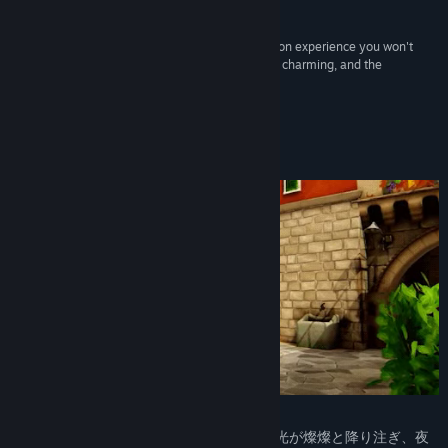
レビュー
Bluesky
“On Your Tail brings you a charming Italian vacation experience you won't
forget. The ambience is perfect, the townspeople charming, and the
Facebook
mysteries are fun to solve.”
90 –
KeenGamer
YouTube
このゲームについて
Reddit
Instagram
Threads
アップデート履歴を表示
関連ニュースをチェック
掲示板を表示
コミュニティグループを検索
ボルゴ・マリーナへようこそ。昼は太陽の光が燦燦と降り注ぎ、夜