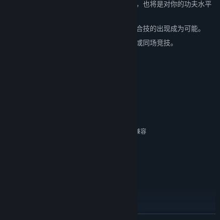
关卡越往后越难，即使在最简单的难度下，也将是对你的功夫水平
的一种挑战。
自由的流体战斗系统让令人瞠目结舌的组合技的出现成为可能。
在本地合作模式内与好友们一起并肩作战或同场竞技。
系统需求
最低配置：
Win Vista（32/64 位）、Win XP
系统：
2.0+ GHZ 单核处理器
处理器：
1GB 内存
内存：
NVIDIA 6200+ 或者 ATI Radeon 9600+，兼容
显卡：
Shader Model 3.0
9.0c
DIRECTX®：
3 GB 硬盘空间
硬盘：
兼容 DirectX®: 9.0c
声卡：
宽带互联网连接
其他要求：
支持 X360 控制器
附加：
推荐配置：
Win Vista（32/64 位）、Win 7（32/64 位）、
系统：