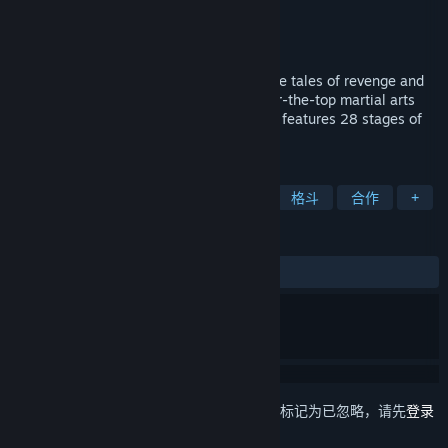
Qooc Software
开发者
Qooc Software
,
XD
发行商
发行日期
2012 年 7 月 24 日
Taking its inspiration from ancient Chinese tales of revenge and
retribution and then adding a dash of over-the-top martial arts
and old school arcade fun, Kung Fu Strike features 28 stages of
fast-paced combo-based fighting.
标签
动作
独立
清版动作
武术
格斗
合作
+
评测
发布至今：
多半好评
(728 篇中的 79%)
想要将此项目添加至您的愿望单、关注它或标记为已忽略，请先
登录