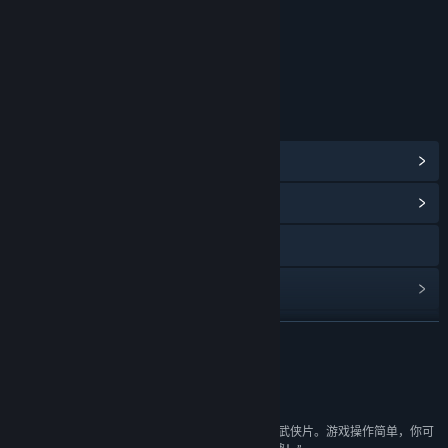
年龄分级机构：娱乐软件分级委员会（ESRB）
链接与信息
查看 Steam 成就
(12)
浏览社区中心
访问网站
查看更新记录
阅读相关新闻
展开阅读
查看讨论
评测
查找社区组
“在《风卷残云》中，你仿佛在欣赏一场复古的经典武侠片。游戏操作简单，你可