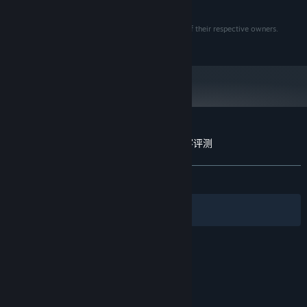
展开阅读
Win XP
3.0 GHZ 双核处理器
处理器：
All trademarks referenced herein are the properties of their respective owners.
1GB 内存
内存：
Digital Tribe Games © 2012. All Rights Reserved.
NVIDIA 7900 GS 或者同级显卡
显卡：
9.0c
DIRECTX®：
3 GB 硬盘空间
硬盘：
兼容 DirectX®: 9.0c
声卡：
宽带互联网连接
其他要求：
支持 X360 控制器
附加：
Kung Fu Strike - The Warrior's Rise 的顾客评测
2024 年 1 月 1 日（PT）起，Steam 客户端将仅支持 Windows 10 及更新版
*
本。
关于用户评测
您的偏好
发布至今：
多半好评
(728 篇中的 79%)
筛选条件
您的语言
© Valve Corporation。保留所有权利。所有商标均为其
在美国及其它国家/地区的各自持有者所有。
隐私政策
|