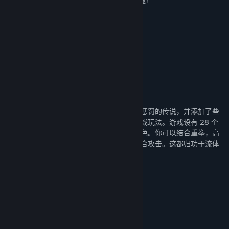
以通过任何可能的方式来达到巅峰，获得游戏的乐趣！”
8/10 –
名称:
Showgun Gamer
Kung Fu Strike - The Warrior's Rise
类型:
动作
,
独立
“玩《风卷残云》很容易让人上瘾。”
发行日期:
2012 年 7 月 24 日
8/10 –
Gaming All The Time
“显而易见，《风卷残云》总体表现良好。”
7/10 –
GameSpot
关于此游戏
《风卷残云》的灵感来源于中国古代复仇与惩罚的传说，并添加了些
许夸张的中华武术，以及借鉴了旧式街机游戏玩法。游戏设有 28 个
快节奏的关卡，以游戏中的组合技战斗为特色。你可以结合重拳，高
踢腿和时机精确的格挡，来发动毁灭性的组合攻击。这都归功于流体
战斗系统，它把打斗变成了一种艺术。
游戏特色
旧式街机格斗游戏的打击快感！
解锁物品和技能，主导你的游戏风格。
在线排行榜系统促使玩家之间进行竞争。