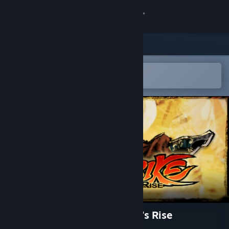
登录
商店
社区
在 Steam 手机应用中打开
以轻松购买或添加到愿望单
关于
客服
更改语言
获取 Steam 手机应用
查看桌面版网站
Kung Fu Strike - The Warrior's Rise