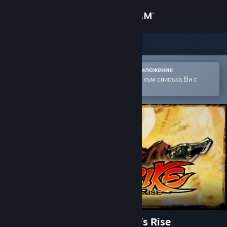
Вписване
Магазин
Общност
Отваряне в мобилното Steam приложение
За лесно закупуване или добавяне към списъка Ви с
желания
Относно
Поддръжка
Смяна на езика
Сдобийте се с мобилното Steam приложение
Преглед на сайта за настолни компютри
Kung Fu Strike - The Warrior's Rise