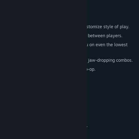
Key Features
Old-school beat-‘em-up arcade appeal!
Unlock items and abilities to further customize style of play.
Online leaderboards breed competition between players.
Later levels will challenge your Kung Fu on even the lowest
difficulty setting.
Freely flowing combat mechanics allow jaw-dropping combos.
Fight with or against a friend in local co-op.
Системни изисквания
MINIMUM:
Win Vista (32/64 bit), Win XP
OS *:
2.0+ GHZ Single Core Processor
PROCESSOR:
1GB RAM GB RAM
MEMORY:
NVIDIA 6200+ or ATI Radeon 9600+,
GRAPHICS:
Shader Model 3.0 compatible
9.0c
DIRECTX®: