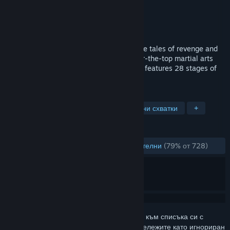
Разработчик
Qooc Software
Издател
Qooc Software
,
XD
Издадена на
24 юли 2012
Taking its inspiration from ancient Chinese tales of revenge and
retribution and then adding a dash of over-the-top martial arts
and old school arcade fun, Kung Fu Strike features 28 stages of
fast-paced combo-based fighting.
ТАГОВЕ
Екшъни
Независими
Ръкопашни схватки
+
РЕЦЕНЗИИ
ЗА ЦЕЛИЯ ПЕРИОД:
Предимно положителни
(79% от 728)
Впишете се
, за да добавите този артикул към списъка си с
желания, да го последвате или да го отбележите като игнориран