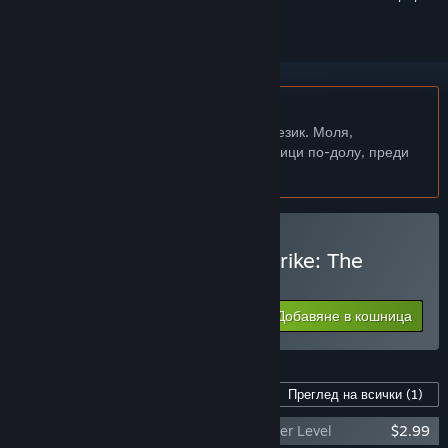
Български език не се поддържа
Този продукт не поддържа родния Ви език. Моля,
прегледайте списъка с поддържани езици по-долу, преди
да го купите
Закупуване на Kung Fu Strike: The
Warrior's Rise
Добавяне в кошница
$9.99
Съдържание за тази игра
Преглед на всички
(1)
Kung Fu Strike: The Warrior's Rise - Master Level
$2.99