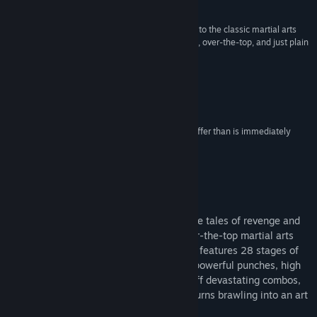
Рецензии
Групи в общността
“Kung Fu Strike: The Warior's Rise is a throwback to the classic martial arts
films in every possible way due to it being simple, over-the-top, and just plain
Заглавие:
Kung Fu Strike - The Warrior's Rise
fun!”
8/10 –
Showgun Gamer
Жанр:
Екшъни
,
Независими
Дата на издаване:
24 юли 2012
“Kung Fu Strike is strangely addicting.”
8/10 –
Gaming All The Time
“Kung Fu Strike: The Warrior's Rise has more to offer than is immediately
apparent.”
7/10 –
GameSpot
Относно тази игра
Taking its inspiration from ancient Chinese tales of revenge and
retribution and then adding a dash of over-the-top martial arts
and old school arcade fun, Kung Fu Strike features 28 stages of
fast-paced combo-based fighting. Blend powerful punches, high
kicks and perfectly timed blocks to pull off devastating combos,
all thanks to a fluid combat system that turns brawling into an art
form.