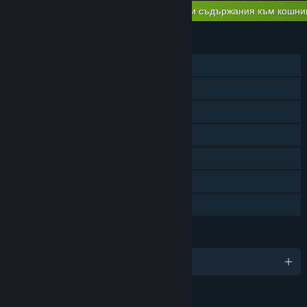
Добавяне на всички сваляеми съдържания към кошни
$2.99
ХАРАКТЕРИСТИКИ
Самостоятелна игра
Мрежова игра
Споделен/разделен екран
Steam постижения
Steam облак
Steam Remote Play Together
Семейно споделяне
ЕЗИЦИ
Поддържани езици: 5
ОЦЕНКИ