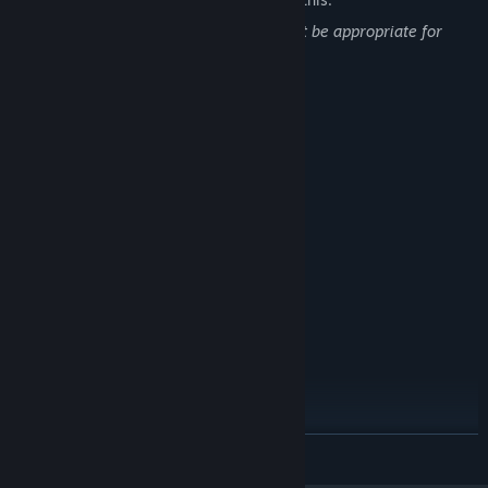
This Game may contain content may not be appropriate for
viewing at work.
System Requirements
MINIMUM:
Windows 10
OS:
Intel Core i3
PROCESSOR:
4 GB RAM
MEMORY:
DirectX 9.0c Compatible
GRAPHICS:
Version 9.0c
DIRECTX:
2 GB available space
STORAGE:
DirectSound Compatible
SOUND CARD:
RECOMMENDED:
Windows 10
OS:
Intel Core i5
PROCESSOR:
8 GB RAM
MEMORY:
DirectX 9.0c Compatible
GRAPHICS:
READ MORE
Version 9.0c
DIRECTX: