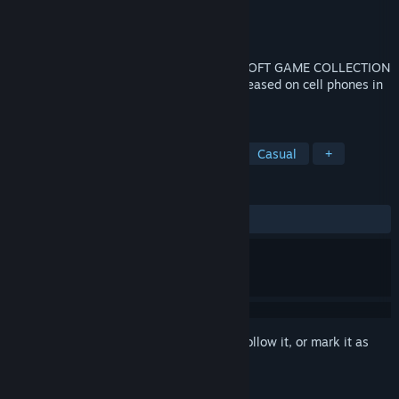
Developer
MYAOSOFT
Publisher
MYAOSOFT
Released
Aug 14, 2022
"Legendary games are back!"The MYAOSOFT GAME COLLECTION
includes all the games that have been released on cell phones in
the past.
TAGS
RPG
JRPG
CRPG
Action
Casual
+
REVIEWS
ALL TIME:
5 user reviews
()
Sign in
to add this item to your wishlist, follow it, or mark it as
ignored