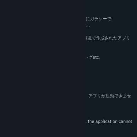
Find Community Groups
『伝説のゲームたちが、ここに復活！』
MYAOSOFTガラケーコレクションは、過去にガラケーで
Title:
MYAOSOFTガラケーコレクション
リリースした、すべての作品を収録しました。
Genre:
Action
,
Casual
,
Indie
,
RPG
Release Date:
Aug 14, 2022
50KB、200KB等の現代では極小サイズの環境で作成されたアプリ
を完全移植！
ＲＰＧ、アクション、パズル、シューティングetc。
あの時のすべてがここにあります。
思い出はプライスレス！
注意！
この作品は日本語のみの対応です。
またシステムロケールが日本語でない場合、アプリが起動できませ
ん。
Attention!
This work is only available in Japanese.
Also, if the system locale is not Japanese, the application cannot
be launched.