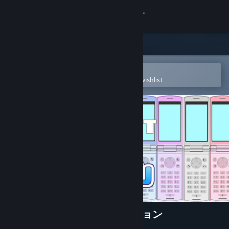
Sign in
Store
Community
Open in the Steam Mobile App
To easily purchase or add to your wishlist
About
Support
Change language
Get the Steam Mobile App
View desktop website
MYAOSOFTガラケーコレクション