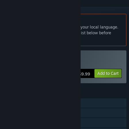
English language not supported
This product does not have support for your local language.
Please review the supported language list below before
purchasing
Buy MYAOSOFT
Add to Cart
$9.99
FEATURES
Single-player
Steam Achievements
Family Sharing