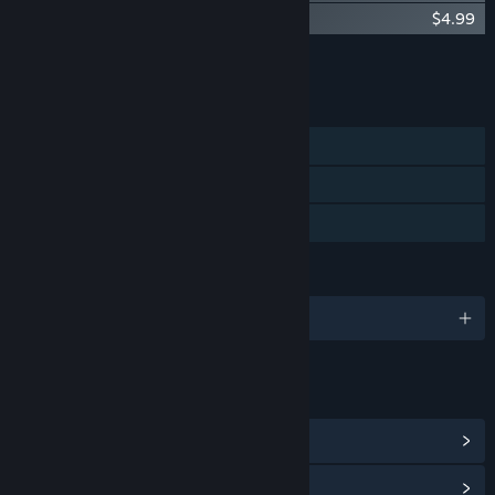
Cracking the Cryptic - Lines Variety Pack
$4.99
หยิบเนื้อหาทั้งหมดใส่รถเข็น
$15.96
คุณสมบัติ
ผู้เล่นคนเดียว
Steam Cloud
การแบ่งปันคลังครอบครัว
ภาษา
รองรับ 1 ภาษา
ลิงก์และข้อมูล
ดูศูนย์กลางชุมชน
ดูประวัติการอัปเดต