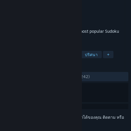
Studio Goya
ผู้พัฒนา
Studio Goya
ผู้จัดจำหน่าย
วางจำหน่ายแล้ว
1 ส.ค. 2022
Curated Sudoku puzzles from YouTube's most popular Sudoku
channel, Cracking the Cryptic!
แท็ก
แคชชวล
กลยุทธ์
เกมกระดาน
ปริศนา
+
บทวิจารณ์
ตลอดกาล:
แง่บวกเป็นอย่างมาก
(91% จาก 242)
เข้าสู่ระบบ
เพื่อเพิ่มผลิตภัณฑ์นี้ลงในสิ่งที่อยากได้ของคุณ ติดตาม หรือ
ทำเครื่องหมายเป็นถูกละเว้น