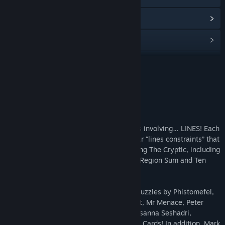
อ่านข่าวที่เกี่ยวข้อง
ดูกระดานสนทนา
ค้นหากลุ่มชุมชน
อ่านเพิ่มเติม
ชื่อ:
Cracking the Cryptic
เกี่ยวกับเกมนี้
แนว:
แคชชวล
,
อินดี้
,
กลยุทธ์
Line Sudoku
วันวางจำหน่าย:
1 ส.ค. 2022
Line Sudoku is a pack devoted to sudokus involving… LINES! Each
puzzle features one or more of the popular “lines constraints” that
often feature in variant puzzles on Cracking The Cryptic, including
Renban, German Whispers, Palindromes, Region Sum and Ten
Lines!
We’re thrilled that Line Sudoku includes puzzles by Phistomefel,
Qodec, Clover, zetamath, Jay Dyer, Tallcat, Mr Menace, Peter
Veenis, Joseph Nehme, Richard Stolk, Prasanna Seshadri,
Tyrgannus and Full Deck & Missing A Few Cards! In addition, Mark