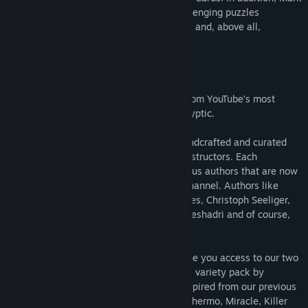
and Simon have written hints for the challenging puzzles
themselves so these hints are meaningful and, above all,
educational.
--------------------
Welcome to the brand new Sudoku app from YouTube’s most
popular Sudoku channel, Cracking The Cryptic.
Unlike other Sudoku apps, we feature handcrafted and curated
puzzles from the world’s best Sudoku constructors. Each
collection features puzzles made by various authors that are now
familiar names to those who follow the channel. Authors like
Phistomefel, Clover, Sam Cappleman-Lynes, Christoph Seeliger,
Richard Stolk, jovi_al, Qodec, Prasanna Seshadri and of course,
Simon and Mark!
Downloading Cracking the Cryptic will give you access to our two
launch packs. Our first free collection is a variety pack by
Prasanna Seshadri featuring 7 puzzles inspired from our previous
Sudoku apps; Sandwich, Classic, Chess, Thermo, Miracle, Killer