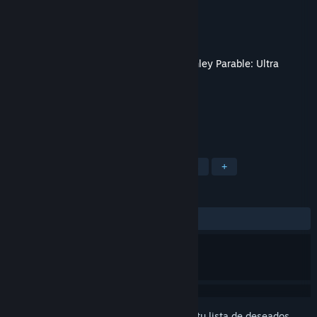
Desarrollador
Crows Crows Crows
Editor
Crows Crows Crows
Lanzado el
8 JUN 2022
Esto es contenido adicional para
The Stanley Parable: Ultra
Deluxe
, pero no incluye el juego base.
ETIQUETAS
Gran banda sonora
Bandas sonoras
+
RESEÑAS
SIEMPRE:
Positivas
(96 % de 25)
Inicia sesión
para agregar este artículo a tu lista de deseados,