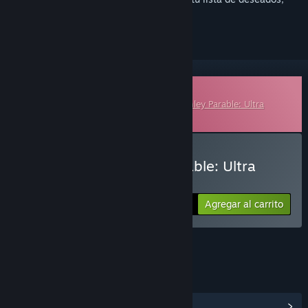
seguirlo o marcarlo como ignorado.
Banda sonora descargable
Esto es contenido adicional para
The Stanley Parable: Ultra
Deluxe
, pero no incluye el juego base.
Comprar The Stanley Parable: Ultra
Deluxe Soundtrack
Agregar al carrito
$9.99
ENLACES E INFORMACIÓN
Ver centro de contenido