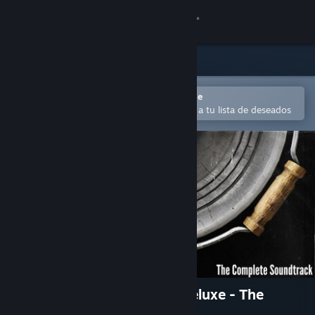
Iniciar sesión
Tienda
Comunidad
Abrir en la aplicación Steam Mobile
Para comprar o agregar fácilmente a tu lista de deseados
Acerca de
Soporte
Cambiar idioma
Obtener la aplicación de Steam Mobile
Ver versión clásica
The Stanley Parable: Ultra Deluxe - The
Complete Soundtrack