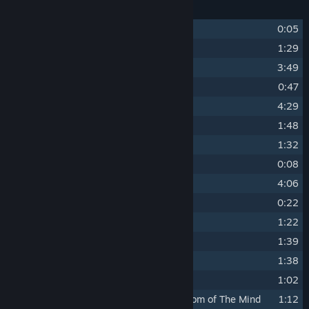
Lista de pistas
1
Intro
0:05
2
Introducing Stanley
1:29
3
Exploring Stanley
3:49
4
Truth & Lies
0:47
5
Control
4:29
6
And Stanley Was Happy
1:48
7
Following Stanley
1:32
8
8
0:08
9
Showing Him The Door
4:06
10
Showing Him The Door (Panic)
0:22
11
Contemplating Stanley
1:22
12
Informing Stanley
1:39
13
Creep Tower
1:38
14
Thinking Theme
1:02
15
Good Job. You’ve Made It To The Bottom of The Mind
1:12