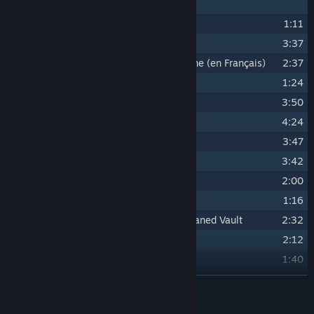
Control Facility. Well Done.
16
Anticipating Stanley
1:11
17
The Memory Zone
3:37
18
C’est la Chanson sur La Mémory Zone (en Français)
2:37
19
New New Content
1:24
20
The Stanley Parable 2
3:50
21
The End Is Never The End Again
4:24
22
Is This A Bucket?
3:47
23
Stanley’s New Apartment
3:42
24
Showing Him The Bucket
2:00
25
The Bucket Destroyer Theme
1:16
26
Gambhorra’ta, Treasurer of The Profaned Vault
2:32
27
Home Sweet Home
2:12
28
The Silly Birds Observation Facility
1:40
29
But Nobody Came (not the one from undertale)
0:54
LEER MÁS
30
Stanley’s Sacrifice
2:32