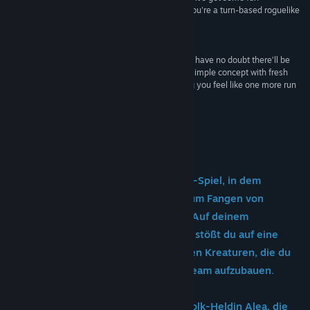
progression unlocks as well. Definitely grab it if you're a turn-based roguelike
person.”
9/10 –
TheSixthAxis
“I’ve spent tens of hours in Dicefolk already, and I have no doubt there’ll be
many more to come. It elegantly builds upon its simple concept with fresh
and increasingly complex considerations, making you feel like one more run
will never be enough.”
PCGamesN
Infos zum Spiel
Dicefolk ist ein taktisches Roguelite-Spiel, in dem
anpassbare Würfel und Mechaniken zum Fangen von
Monstern eine zentrale Rolle spielen. Auf deinem
Abenteuer als Chimärenbeschwörerin stößt du auf eine
Vielzahl an einzigartigen und mächtigen Kreaturen, die du
rekrutieren kannst, um das perfekte Team aufzubauen.
Schlüpfe in die Rolle der jungen Dicefolk-Heldin Alea, die