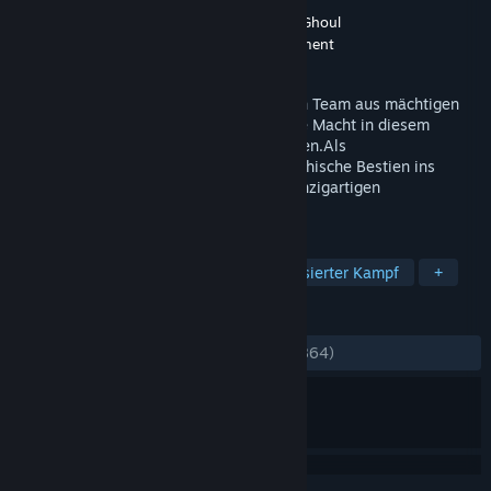
Entwickler
LEAP Game Studios
,
Tiny Ghoul
Publisher
Good Shepherd Entertainment
Veröffentlichung
27. Feb. 2024
Befähige dich magischer Würfel, baue ein Team aus mächtigen
Chimären auf um die geheimnisvolle böse Macht in diesem
taktischen Roguelite-Abenteuer zu stoppen.Als
Chimärenbeschwörerin rekrutierst du mythische Bestien ins
perfekte Team, und führst es mit einer einzigartigen
Würfelmechanik zum Sieg.
TAGS
Roguelike-Deckbuilding
Rundenbasierter Kampf
+
REZENSIONEN
KEIN ZEITLIMIT:
Sehr positiv
(89 % von 864)