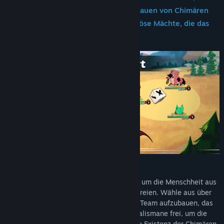
sich ihrer Gabe gewahr wird, das Vertrauen von Chimären
gewinnen zu können, und bekämpfe böse Mächte, die das
Schicksal der Menschheit bedrohen.
Begib dich auf eine abenteuerliche Reise, um die Menschheit aus
den Fängen eines bösen Zauberers zu befreien. Wähle aus über
100 handgezeichneten Chimären, um ein Team aufzubauen, das
deinem Spielstil entspricht. Schalte alle Talismane frei, um die
mystischen Geheimnisse zu lüften, die die Existenz der Chimären