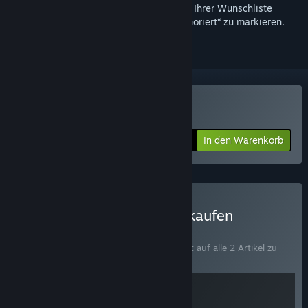
Melden Sie sich an
, um dieses Produkt zu Ihrer Wunschliste
hinzuzufügen, zu abonnieren oder als „Ignoriert“ zu markieren.
Dicefolk kaufen
In den Warenkorb
$14.99
Dicefolk x Aethermancer kaufen
BÜNDEL
(?)
Kaufen Sie dieses Bündel, um 10 % Rabatt auf alle 2 Artikel zu
erhalten!