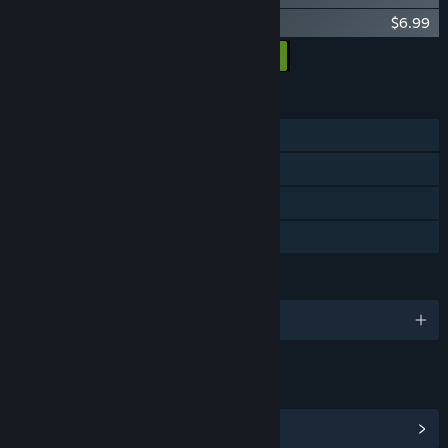
Dicefolk Soundtrack
$6.99
Alle DLCs in den Warenkorb
$11.98
FUNKTIONEN
Einzelspieler
Steam-Errungenschaften
Steam Cloud
Familienbibliothek
SPRACHEN
Deutsch und 9 weitere
LINKS & INFOS
Steam-Errungenschaften anzeigen
(49)