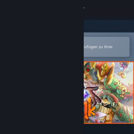
Anmelden
Shop
Community
In der Steam-Mobile-App öffnen
Zum einfachen Kauf oder zum Hinzufügen zu Ihrer
Wunschliste.
Info
Support
Sprache ändern
Steam-Mobile-App herunterladen
Desktopversion anzeigen
Dicefolk