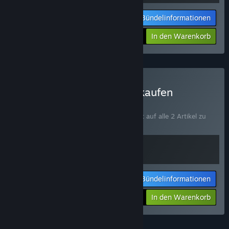
Bündelinformationen
Ihr Preis:
-10%
In den Warenkorb
$36.88
Dicefolk X Monster Train kaufen
BÜNDEL
(?)
Kaufen Sie dieses Bündel, um 10 % Rabatt auf alle 2 Artikel zu
erhalten!
Bündelinformationen
Ihr Preis:
-10%
In den Warenkorb
$35.98