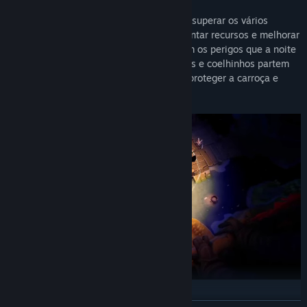
Cooperação inteligente é essencial
para superar os vários
obstáculos. Aproveite a luz do dia para juntar recursos e melhorar
sua boa e velha carroça, mas cuidado com os perigos que a noite
traz. Quando o sol se põe, ladrões texugos e coelhinhos partem
para o ataque! Os amigos felinos devem proteger a carroça e
garantir que o fogo não se apague.
Na jornada,
os jogadores precisam pensar em como querem