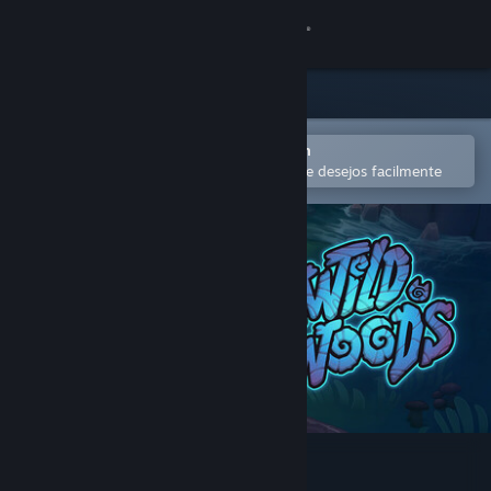
Iniciar sessão
Loja
Comunidade
Abra no aplicativo móvel do Steam
para comprar ou adicionar à lista de desejos facilmente
Sobre
Suporte
Alterar idioma
Baixe o aplicativo móvel do Steam
Ver versão para computadores
Wild Woods