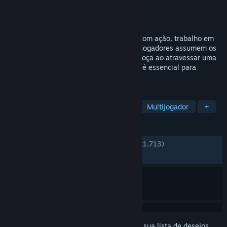
Desenvolvedor
Octofox Games
Distribuidora
Daedalic Entertainment
Lançado:
9/dez./2024
Wild Woods é um jogo cooperativo local com ação, trabalho em
equipe e criaturas do bosque. Até quatro jogadores assumem os
papéis de gatinhos para proteger sua carroça ao atravessar uma
perigosa floresta. Cooperação inteligente é essencial para
superar os obstáculos!
MARCADORES
Acesso Antecipado
Cooperativo
Multijogador
+
ANÁLISES
DESDE O INÍCIO:
Bem positivas
(78% de 1,713)
RECENTES:
Muito positivas
(90% de 40)
Inicie a sessão
para adicionar este item à sua lista de desejos,