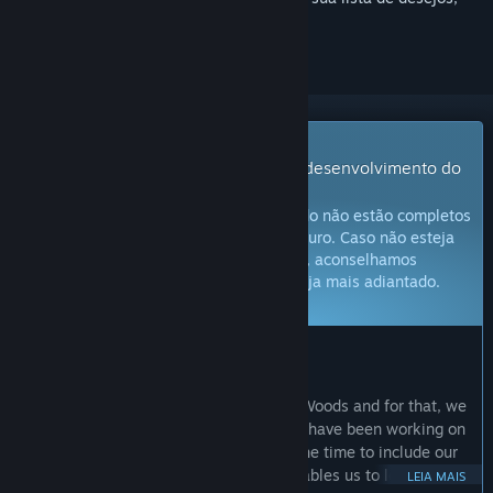
segui-lo ou ignorá-lo
Jogo com acesso antecipado
Comece a jogar agora e participe do desenvolvimento do
jogo.
Observação:
jogos em acesso antecipado não estão completos
e podem ou não sofrer alterações no futuro. Caso não esteja
com vontade de jogá-lo no estado atual, aconselhamos
esperar até que o desenvolvimento esteja mais adiantado.
Saiba mais
O QUE OS DESENVOLVEDORES TÊM A DIZER:
Por que acesso antecipado?
"We want to expand and improve Wild Woods and for that, we
need the support of the community. We have been working on
the game for quite a while and now is the time to include our
players in the process: Early Access enables us to let the
LEIA MAIS