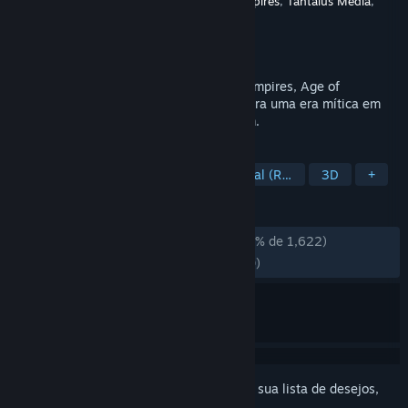
Desenvolvedor
World's Edge
,
Forgotten Empires
,
Tantalus Media
,
CaptureAge
,
Virtuos Games
Distribuidora
Xbox Game Studios
Lançado:
4/set./2024
Dos criadores da premiada série Age of Empires, Age of
Mythology: Retold vai além da história para uma era mítica em
que deuses, monstros e humanos colidem.
MARCADORES
Estratégia
Estratégia em Tempo Real (RTS)
3D
+
ANÁLISES
ANÁLISES EM PT-BR
Muito positivas
(94% de 1,622)
RECENTES:
Muito positivas
(92% de 250)
Inicie a sessão
para adicionar este item à sua lista de desejos,
segui-lo ou ignorá-lo