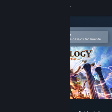
Iniciar sessão
Loja
Comunidade
Abra no aplicativo móvel do Steam
para comprar ou adicionar à lista de desejos facilmente
Sobre
Suporte
Alterar idioma
Baixe o aplicativo móvel do Steam
Ver versão para computadores
Age of Mythology: Retold