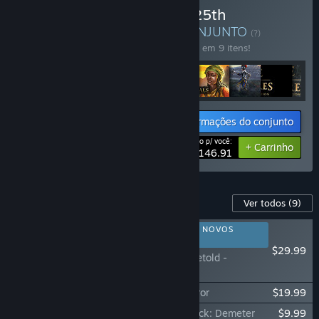
Comprar Age of Empires 25th
Anniversary Collection
CONJUNTO
(?)
Compre o conjunto para economizar 25% em 9 itens!
Informações do conjunto
Preço p/ você:
-25%
+ Carrinho
$146.91
Conteúdo para este jogo
Ver todos
(9)
RECOMENDADO PARA NOVOS
JOGADORES
$29.99
Age of Mythology: Retold -
Expansion Pass
Age of Mythology: Retold - Obsidian Mirror
$19.99
Age of Mythology: Retold - New Gods Pack: Demeter
$9.99