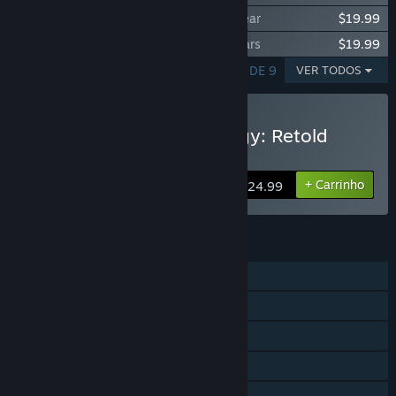
Age of Mythology: Retold - Heavenly Spear
$19.99
Age of Mythology: Retold - Immortal Pillars
$19.99
EXIBINDO RESULTADOS 1–5 DE 9
VER TODOS
Comprar Age of Mythology: Retold
Premium Upgrade
+ Carrinho
$24.99
RECURSOS
Um jogador
JxJ on-line
Cooperativo on-line
Multijogador multiplataforma
Conquistas Steam