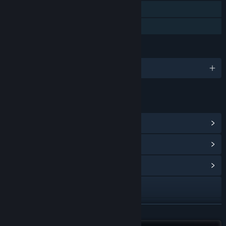
Steam Cloud
Préstamo familiar
IDIOMAS
Español de España y 10 más
ENLACES E INFORMACIÓN
Ver logros de Steam
(18)
Ver artículos de la tienda de puntos
(19)
Ver centro de la comunidad
Visitar el sitio web
Discord
LEER MÁS