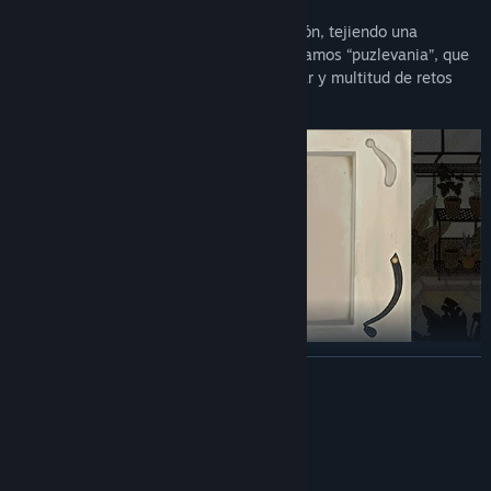
Los puzles se entrelazan con la exploración, tejiendo una
experiencia narrativa única, a la que llamamos “puzlevania”, que
contiene una sombría historia por desvelar y multitud de retos
que superar.
LEER MÁS
Crea juguetes mágicos para revelar secretos ocultos, acceder a
lugares inalcanzables y reclamar objetos del pasado mientras
Requisitos del sistema
descubres las facetas ocultas de lugares que parecían mundanos.
MÍNIMO: