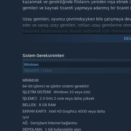
kazanmak ve gerektiğinde filolarını yeniden inşa etmek iç
gemileri ve kaynak ticareti yapmaya adanmış bir ticaret 
Uzay gemileri, oyuncu çevrimdışıyken bile çalışmaya de
eder ve savaş uzay gemileri, istilacı uzay gemilerine oto
savunma oluşturmasına olanak sağlamak için, düşmanlard
oluşturabilirler.
DEV
Tek Oyunculu Çatışma modu, farklı boyutlara, yoğunluklar
oluşturmanıza olanak tanır. Araştırma/Teknoloji Ağacı, Ge
Sistem Gereksinimleri
etkinleştirilebilir veya devre dışı bırakılabilir.
Windows
SteamOS + Linux
Önceden tanımlanmış modlar şunları içerir:
Sürgüne Son: Güneş Sistemine ilerleyin ve sürgününüze
MINIMUM:
64-bit işlemci ve işletim sistemi gerektirir
Hızlı Maç: Az sayıda grubun ve az sayıda uzay gemisin
Windows 10 veya üstü
İŞLETIM SISTEMI:
Galaktik Savaş: Daha büyük bir savaş. Zaman sınırına
2.0 GHz 2 core veya daha yüksek
İŞLEMCI:
kazanır.
8 GB RAM
BELLEK:
Simülasyon: İmparatorlukların yükselişini ve düşüşünü 
Intel HD Graphics 4000 veya daha
EKRAN KARTI:
iyisi
Veya herhangi bir zafer koşuluyla veya hiçbiriyle kendi 
Genişbant İnternet bağlantısı
AĞ:
1 GB kullanılabilir alan
DEPOLAMA: