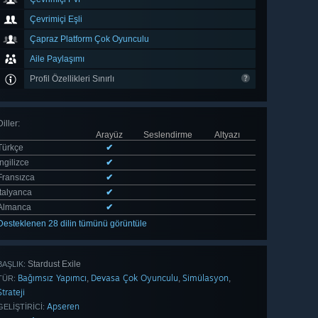
Çevrimiçi Eşli
Çapraz Platform Çok Oyunculu
Aile Paylaşımı
Profil Özellikleri Sınırlı
Diller
:
Arayüz
Seslendirme
Altyazı
Türkçe
✔
İngilizce
✔
Fransızca
✔
İtalyanca
✔
Almanca
✔
Desteklenen 28 dilin tümünü görüntüle
Stardust Exile
BAŞLIK:
Bağımsız Yapımcı
Devasa Çok Oyunculu
Simülasyon
,
,
,
TÜR:
Strateji
Apseren
GELIŞTIRICI: