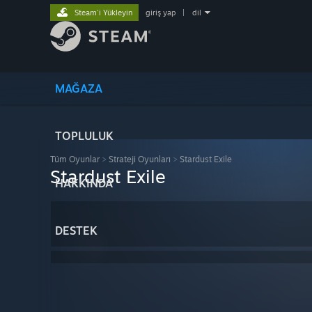
Steam'i Yükleyin
giriş yap
|
dil
MAĞAZA
TOPLULUK
Tüm Oyunlar
>
Strateji Oyunları
>
Stardust Exile
Stardust Exile
HAKKINDA
DESTEK