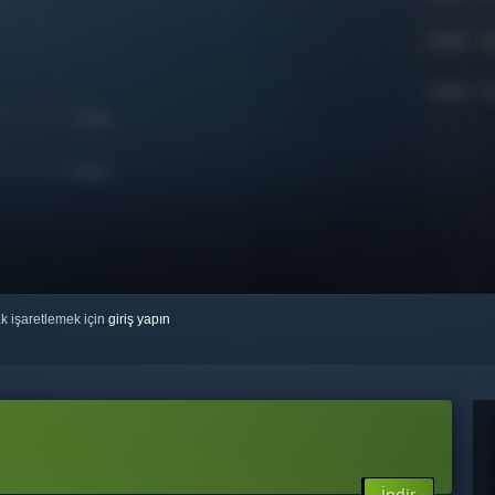
ak işaretlemek için
giriş yapın
İndir