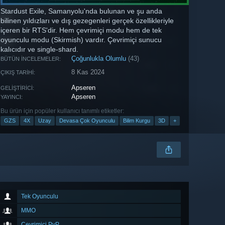
Stardust Exile, Samanyolu'nda bulunan ve şu anda
bilinen yıldızları ve dış gezegenleri gerçek özellikleriyle
içeren bir RTS'dir. Hem çevrimiçi modu hem de tek
oyunculu modu (Skirmish) vardır. Çevrimiçi sunucu
kalıcıdır ve single-shard.
Çoğunlukla Olumlu
(43)
BÜTÜN İNCELEMELER:
8 Kas 2024
ÇIKIŞ TARIHI:
Apseren
GELIŞTIRICI:
Apseren
YAYINCI:
Bu ürün için popüler kullanıcı tanımlı etiketler:
GZS
4X
Uzay
Devasa Çok Oyunculu
Bilim Kurgu
3D
+
Tek Oyunculu
MMO
Çevrimiçi PvP