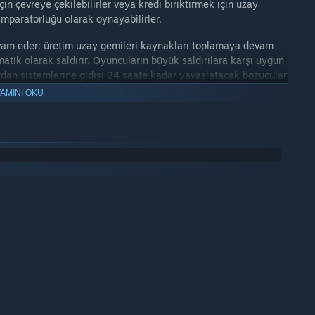
in çevreye çekilebilirler veya kredi biriktirmek için uzay
imparatorluğu olarak oynayabilirler.
vam eder: üretim uzay gemileri kaynakları toplamaya devam
matik olarak saldırır. Oyuncuların büyük saldırılara karşı uygun
an sistemlerine gidişi 24 saate kadar yavaşlatacak bozucular
AMINI OKU
a, yıldız sistemlerine ve rakiplere sahip başka galaksiler
zegen Karakolları ve Korsanlar istenildiği gibi
 son verin.
in olduğu küçük bir fetih oyunu.
 ulaşıldığında en fazla depolanan kaynağa sahip imparatorluğu
izleyin. Oynanabilir grup yok.
senaryonuzu yaratın.