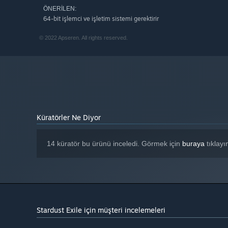
ÖNERILEN:
64-bit işlemci ve işletim sistemi gerektirir
© 2022 Apseren. All rights reserved.
Özellikler:
Küratörler Ne Diyor
MMORTS kalıcı, tek parçalı
Tek Oyunculu (Skirmish)
14 küratör bu ürünü inceledi. Görmek için
buraya
tıklayı
Prosedürel uzay gemisi jeneratörü
Piyasalar. Uzay gemileri ve kaynakları sat ve satın al
Araştırma/Teknoloji ağacı
Korsan NPC'ler
Stardust Exile için müşteri incelemeleri
Oyuncular arasındaki ittifaklar
Korsanlara veya diğer oyunculara verilen ödüller