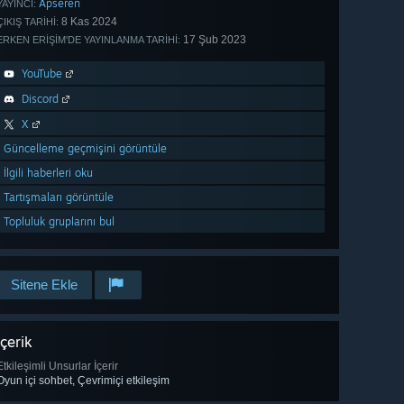
Apseren
YAYINCI:
8 Kas 2024
ÇIKIŞ TARIHI:
17 Şub 2023
ERKEN ERIŞIM'DE YAYINLANMA TARIHI:
YouTube
Discord
X
Güncelleme geçmişini görüntüle
İlgili haberleri oku
Tartışmaları görüntüle
Topluluk gruplarını bul
Sitene Ekle
İçerik
Etkileşimli Unsurlar İçerir
Oyun içi sohbet, Çevrimiçi etkileşim