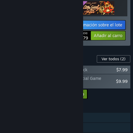
Información sobre el lote
Tu precio:
-11%
Añadir al carro
$33.79
Contenido para este juego
Ver todos
(2)
Little Goody Two Shoes Official Soundtrack
$7.99
The Art of Little Goody Two Shoes – Official Game
$9.99
Artbook
Añadir todos los DLC al carro
$17.98
CARACTERÍSTICAS
Un jugador
Cooperativo