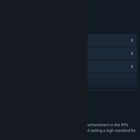
Interactividad en línea
clasificación por edades para: ESRB
ENLACES E INFORMACIÓN
Ver logros de Steam
(40)
Ver artículos de la tienda de puntos
(8)
Ver centro de la comunidad
Visitar el sitio web
X
LEER MÁS
Ver historial de actualizaciones
Reseñas
Leer noticias relacionadas
“Little Goody Two Shoes stands as a remarkable achievement in the RPG
Maker-style horror genre, pushing boundaries and setting a high standard for
Ver discusiones
indie game development.”