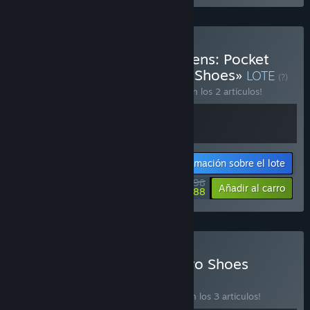
Comprar «Dreaming Maidens: Pocket
Mirror x Little Goody Two Shoes»
LOTE
(?)
¡Compra este lote para ahorrar un 10 % en los 2 artículos!
Información sobre el lote
$35.98
-10%
-23%
Añadir al carro
$27.88
Comprar «Little Goody Two Shoes
Deluxe Edition»
LOTE
(?)
¡Compra este lote para ahorrar un 11 % en los 3 artículos!