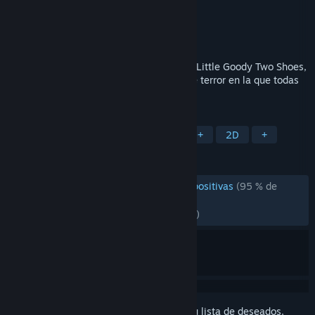
Desarrollador
AstralShift
Editor
Square Enix
Lanzado el
7 NOV 2023
Atrévete a entrar en el bosque jugando a Little Goody Two Shoes,
una fantasmagórica aventura narrativa de terror en la que todas
tus decisiones importan.
ETIQUETAS
Aventura
Terror
Rol
LGBTQ+
2D
+
RESEÑAS
DESDE EL PRINCIPIO:
Extremadamente positivas
(95 % de
2,177)
RECIENTES:
Muy positivas
(100 % de 52)
Inicia sesión
para añadir este artículo a tu lista de deseados,