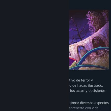
Banda sonora oficial: La banda sonora oficial de Little Goody
historia…
Two Shoes incluye 64 temas originales del juego principal y 3
pistas inéditas adicionales.
¡JUEGA YA A LA DEMO!
Prueba la demo hoy mismo y disfruta de la sección inicial del
juego, en la que podrás explorar Kieferberg y sus misterios,
cortejar a sus solteras y hacerte una idea de los terrores de la
hora bruja...
Little Goody Two Shoes es un juego narrativo de terror y
aventuras con una ambientación de cuento de hadas ilustrado.
Hay 10 finales posibles que dependen de tus actos y decisiones
en el juego.
Por si esto fuera poco, también debes gestionar diversos aspectos
del día a día de Elise en el pueblo para mantenerte con vida.