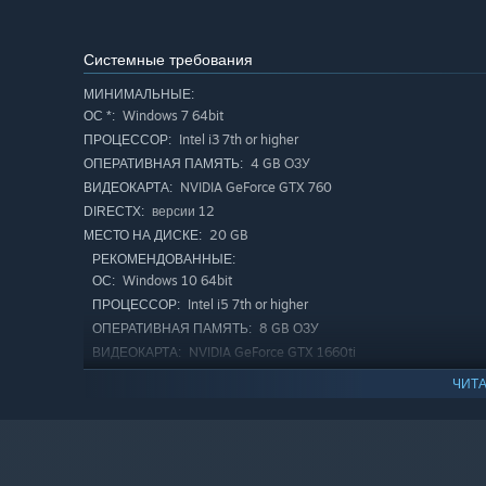
Системные требования
МИНИМАЛЬНЫЕ:
Windows 7 64bit
ОС *:
Intel i3 7th or higher
ПРОЦЕССОР:
4 GB ОЗУ
ОПЕРАТИВНАЯ ПАМЯТЬ:
NVIDIA GeForce GTX 760
ВИДЕОКАРТА:
версии 12
DIRECTX:
20 GB
МЕСТО НА ДИСКЕ:
РЕКОМЕНДОВАННЫЕ:
Windows 10 64bit
ОС:
Intel i5 7th or higher
ПРОЦЕССОР:
8 GB ОЗУ
ОПЕРАТИВНАЯ ПАМЯТЬ:
NVIDIA GeForce GTX 1660ti
ВИДЕОКАРТА:
версии 12
DIRECTX:
ЧИТА
20 GB
МЕСТО НА ДИСКЕ:
С 1 января 2024 года клиент Steam будет поддерживать толь
*