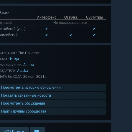
Языки
:
Интерфейс
Озвучка
Субтитры
русский
Не поддерживается
китайский (упр.)
✔
✔
английский
✔
✔
✔
The Collector
НАЗВАНИЕ:
Инди
ЖАНР:
Alaska
РАЗРАБОТЧИК:
Alaska
ИЗДАТЕЛЬ:
26 ноя. 2021 г.
ДАТА ВЫХОДА:
Просмотреть историю обновлений
Показать связанные новости
Просмотреть обсуждения
Найти группы сообщества
HTML-код