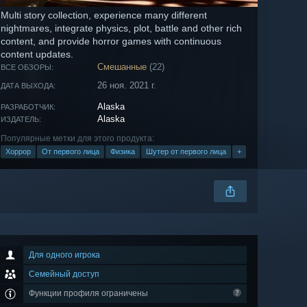
Multi story collection, experience many different
nightmares, integrate physics, plot, battle and other rich
content, and provide horror games with continuous
content updates.
Смешанные
(22)
ВСЕ ОБЗОРЫ:
26 ноя. 2021 г.
ДАТА ВЫХОДА:
Alaska
РАЗРАБОТЧИК:
Alaska
ИЗДАТЕЛЬ:
Популярные метки для этого продукта:
Хоррор
От первого лица
Физика
Шутер от первого лица
+
Для одного игрока
Семейный доступ
Функции профиля ограничены