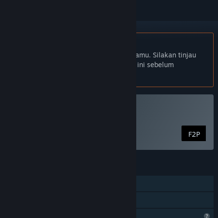
Bhs. Indonesia tidak didukung
Produk ini tidak didukung dalam bahasamu. Silakan tinjau
daftar bahasa yang didukung di bawah ini sebelum
melakukan pembelian.
Mainkan The Collector
F2P
FITUR
Pemain Tunggal
Berbagi dengan Keluarga
Fitur Profil Terbatas