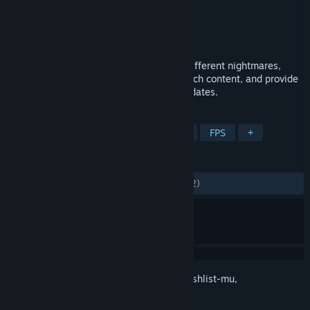
Pengembang
Alaska
Penerbit
Alaska
Dirilis
26 Nov 2021
Multi story collection, experience many different nightmares,
integrate physics, plot, battle and other rich content, and provide
horror games with continuous content updates.
TAG
Horor
First-Person
Ilmu Fisika
FPS
+
ULASAN
KESELURUHAN:
Bercampur
(50% dari 22)
Login
untuk menambahkan item ini ke wishlist-mu,
mengikutinya, atau mengabaikannya