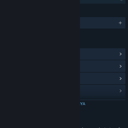
BAHASA
2 bahasa yang didukung
TAUTAN & INFO
Lihat Hub Komunitas
Lihat riwayat pembaruan
Baca berita terkait
Lihat diskusi
Temukan Grup Komunitas
BACA SELENGKAPNYA
Judul:
The Collector
Tentang Game Ini
Genre:
Indie