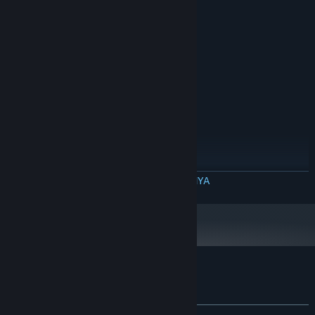
Windows 7 64bit
OS *:
Intel i3 7th or higher
PROSESOR:
4 GB RAM
MEMORI:
NVIDIA GeForce GTX 760
GRAFIS:
Versi 12
DIRECTX:
20 GB ruang tersedia
PENYIMPANAN:
DIREKOMENDASIKAN:
Windows 10 64bit
OS:
Intel i5 7th or higher
PROSESOR:
8 GB RAM
MEMORI:
NVIDIA GeForce GTX 1660ti
GRAFIS:
Versi 12
DIRECTX:
BACA SELENGKAPNYA
20 GB ruang tersedia
PENYIMPANAN:
Mulai 1 Januari 2024, Steam Client hanya akan mendukung Windows 10
*
dan versi yang lebih baru.
Ulasan pelanggan untuk The Collector
Tentang ulasan pengguna
Preferensimu