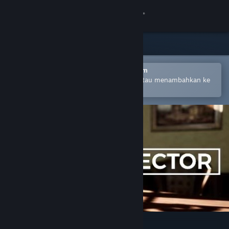
Login
Toko
Komunitas
Buka dengan Aplikasi Seluler Steam
Untuk mempermudah pembelian atau menambahkan ke
wishlist-mu
Tentang
Bantuan
Ubah bahasa
Dapatkan Aplikasi Seluler Steam
Lihat situs web desktop
The Collector