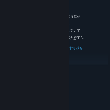
但你在过程中可能会遇到一点点的障碍：
· 讨厌的哥布林每个月都会来收租，而且越收越多
· 勇者有时会合起伙来提出一些过分的要求
· 勇者们对乐园不满意的话，冒险就不那么卖力了
· 噗噗们每个月也可能有那么十几二十天不太想工作
不过放心，噗噗们只要有这样的生活就会非常满足：
· 各种吃不完的甜品
· 变成不是噗噗的样子
· 有越来越多的噗噗能够一起玩耍
READ MORE
当然，噗噗们也是有所追求的
System Requirements
· 传说，很久很久以前，有个噗噗之神，是能把哥布林一族打得屁滚
尿流的存在
MINIMUM:
windows7及以上版本
OS:
· 传说，这个噗噗之神的几处充满了神力的遗迹，就在这片沼泽深
2GHz
PROCESSOR:
处……
2 GB RAM
MEMORY: