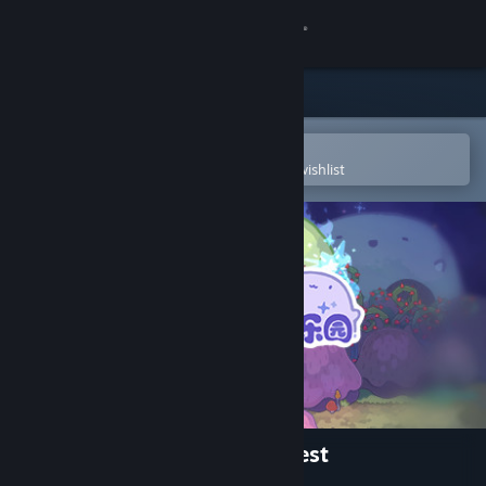
Sign in
Store
Community
Open in the Steam Mobile App
To easily purchase or add to your wishlist
About
Support
Change language
Get the Steam Mobile App
View desktop website
Pupu's Adventure Park Playtest