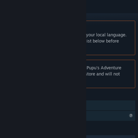
English language not supported
This product does not have support for your local language.
Please review the supported language list below before
purchasing
Notice:
At the request of the publisher, Pupu's Adventure
Park Playtest is unlisted on the Steam store and will not
appear in search.
FEATURES
Single-player
Profile Features Limited
LANGUAGES