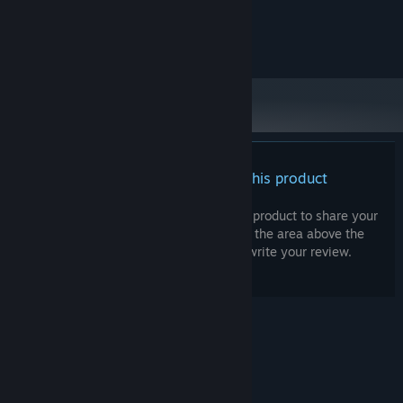
GTX560
GRAPHICS:
500 MB available space
STORAGE:
兼容声卡
SOUND CARD:
There are no reviews for this product
You can write your own review for this product to share your
experience with the community. Use the area above the
purchase buttons on this page to write your review.
© Valve Corporation. All rights reserved. All
trademarks are property of their respective owners
in the US and other countries.
Privacy Policy
|
Legal
|
Accessibility
|
Steam Subscriber Agreement
|