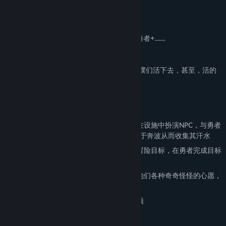
∴ 噗噗 ≈ 活不下去了
∵ 勇者 + 冒险 = 水
∵ 哥布林的传送阵 = 勇者 + 勇者 + 勇者 + 勇者+.......
∴ 租用传送阵 + 经营冒险乐园 ≈ 能活下去了
所以，你的任务就是，经营冒险乐园，让噗噗们活下去，甚至，活的
非常好！
你将使用以下手段来榨干勇者：
· 建造冒险设施，为勇者提供冒险场所，在设施中扮演NPC，与勇者
进行战斗、唠嗑、交易等活动，使勇者忙于奔波从而收集其汗水
· 发布冒险委托，为勇者制定富有挑战的冒险目标，在勇者完成目标
时激发其成就感，以获得相应的精神物质
· 为不同的勇者提供多样化的服务，满足他们各种奇奇怪怪的心愿，
并搜集他们从异世界带来的珍贵物品
· 使用一些额外手段来对勇者行为进行干预