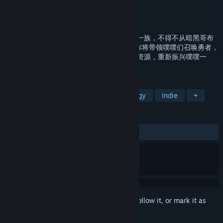
Developer
西梅树工作室
Publisher
西梅树工作室
Released
Feb 20, 2022
随着生命之泉的枯竭，生活难以为继的噗噗一族，不得不从暗黑哥布
林手中高价租下一套“冒险乐园”。在这里，你将带领噗噗们召唤勇者，
建造冒险设施，制定冒险委托，获取异世界资源，重新振兴噗噗一
族！
TAGS
CRPG
Mystery Dungeon
Strategy
Indie
+
REVIEWS
No user reviews
Sign in
to add this item to your wishlist, follow it, or mark it as
ignored