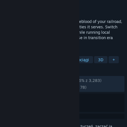
Producent
Giraffe Lab LLC
Wydawca
Giraffe Lab LLC
Wydano
7 grudnia 2023
You and your fellow railroaders are the lifeblood of your railroad,
just like it is the lifeblood of the communities it serves. Switch
cars at industries. Keep people moving while running local
passenger trains. Run trains with a purpose in transition era
Appalachia – in Railroader!
TAGI
Wczesny dostęp
Symulatory
Pociągi
3D
+
RECENZJE
W OGÓLE:
Przytłaczająco pozytywne
(96% z 3,283)
NAJNOWSZE:
Bardzo pozytywne
(91% z 78)
Zaloguj się
, aby dodać tę pozycję do listy życzeń, zacząć ją