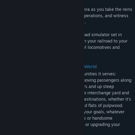
Gatunek:
Symulacje
,
Strategie
,
Wczesny dostęp
Data wydania:
7 grudnia 2023
Experience the romance of the transition era as you take the reins
Data wydania w fazie wczesnego dostępu:
7 grudnia 2023
of vintage locomotives, master intricate operations, and witness
the beauty of a bygone era brought to life.
Railroader
is an operations-focused railroad simulator set in
transition era Appalachia. Manage and run your railroad to your
desire while using period steam and diesel locomotives and
rolling stock.
Trains with Purpose in a Player Driven World
Your railroad is the lifeblood of the communities it serves:
delivering freight cars to customers and moving passengers along
the steel arteries that wind along the rivers and up steep
mountain passes. You'll receive cars at the interchange yard and
it's up to you to get them safely to their destinations, whether it's
boxcar loads of machine parts, or bulkhead flats of pulpwood.
Every car delivered will get you closer to your goals, whatever
they may be: buying powerful locomotives or handsome
passenger cars, expanding your mainline, or upgrading your
railroad. It's your railroad!