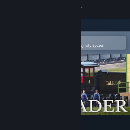
Zaloguj się
Sklep
Społeczność
Otwórz w aplikacji mobilnej Steam,
aby łatwo kupić lub dodać do swojej listy życzeń.
Informacje
Wsparcie
Zmień język
Pobierz aplikację mobilną Steam
Wersja przeglądarkowa
Railroader