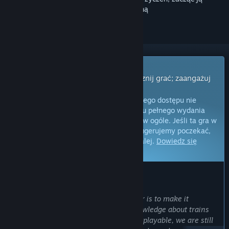
obserwować lub oznaczyć jako ignorowaną
Gra z wczesnym dostępem
Uzyskaj natychmiastowy dostęp i zacznij grać; zaangażuj
się w powstawanie gry.
Uwaga:
gry oferowane w formie wczesnego dostępu nie
zostały jeszcze ukończone i do momentu pełnego wydania
mogą ulec zmianom lub nie zmienić się w ogóle. Jeśli ta gra w
jej obecnym stanie nie interesuje cię, sugerujemy poczekać,
by zobaczyć, czy prace nad nią pójdą dalej.
Dowiedz się
więcej.
OD TWÓRCÓW:
Dlaczego wczesny dostęp?
„One of our goals in building Railroader is to make it
accessible to people of all levels of knowledge about trains
and railroads. While Railroader is very playable, we are still