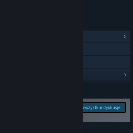
Zawiera elementy interaktywne
Interakcje online
LINKI I INFORMACJE
Zobacz centrum społeczności
YouTube
Discord
Wyświetl historię aktualizacji
Zobacz powiązane aktualności
ROZWIŃ
Pokaż dyskusje
Zgłoś błędy i zostaw
Zobacz wszystkie dyskusje
swoją opinię o tej
Znajdź grupy społeczności
grze na forach dyskusyjnych
Tytuł:
Railroader
O tej grze