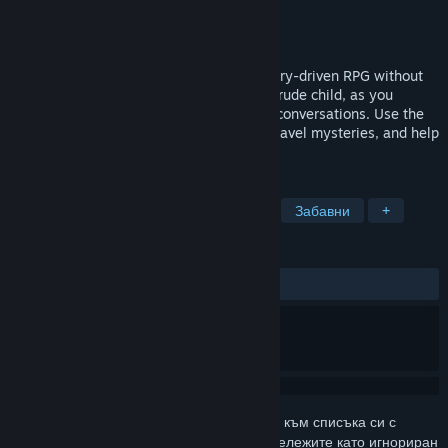
Разработчик
Joël Kroon
Издател
Joël Kroon
Издадена на
Неоповестено
Dive into "Homewords," a captivating, story-driven RPG without
any combat. Explore Orbtüse with Zoë, a rude child, as you
skillfully interrupt and guide her through conversations. Use the
power of words to overcome conflicts, unravel mysteries, and help
Zoë learn the art of empathy.
ТАГОВЕ
Графични новели
Пищен сюжет
Забавни
+
РЕЦЕНЗИИ
Няма потребителски рецензии
Впишете се
, за да добавите този артикул към списъка си с
желания, да го последвате или да го отбележите като игнориран