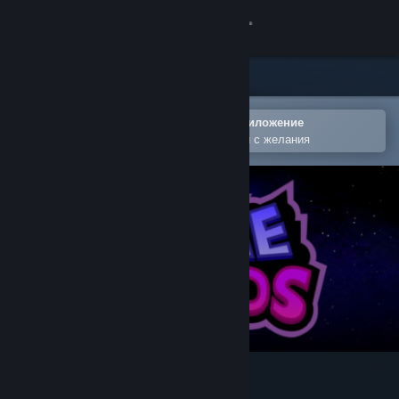
Вписване
Магазин
Общност
Отваряне в мобилното Steam приложение
За лесно добавяне към списъка Ви с желания
Относно
Поддръжка
Смяна на езика
Сдобийте се с мобилното Steam приложение
Преглед на сайта за настолни компютри
Homewords