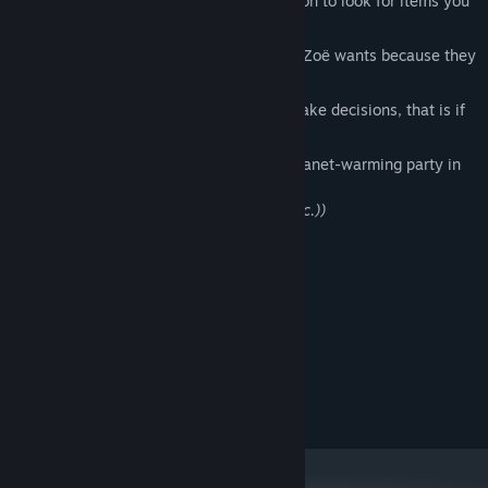
Walk, run and jump around each location to look for items you
can use during conversations.
This also applies to useless items that Zoë wants because they
are shiny.
Use your trusty notepad to help Zoë make decisions, that is if
she feels like listening.
Visit Party Park, hosts of the biggest planet-warming party in
the world.
((This ad was paid for by Party Park Inc.))
No crying until the end.
Системни изисквания
МИНИМАЛНИ:
TBD
ОС:
ПРЕПОРЪЧИТЕЛНИ:
TBD
ОС: