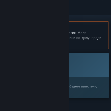
Български език не се поддържа
Този продукт не поддържа родния Ви език. Моля,
прегледайте списъка с поддържани езици по-долу, преди
да го купите
Тази игра все още не е достъпна в Steam
Планирана дата за издаване:
Неоповестено
Заинтересовани сте?
Добавете я към своя списък с желания и бъдете известени,
когато стане достъпна.
ХАРАКТЕРИСТИКИ