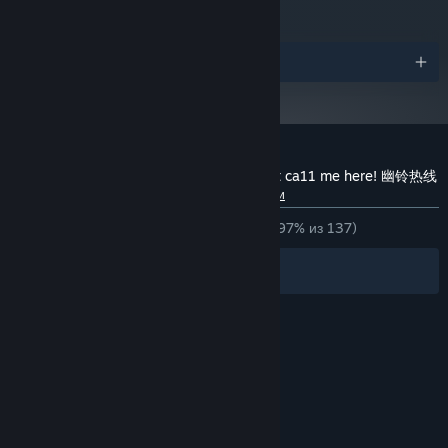
Награды
Обзоры пользователей: 1f y0u're a gh0st ca11 me here! 幽铃热线
О пользовательских обзорах
Ваши настройки
ЗА ВСЁ ВРЕМЯ:
Очень положительные
(97% из 137)
Фильтры
Ваши языки
© Valve Corporation. Все права сохранены. Все
торговые марки являются собственностью
соответствующих владельцев в США и других
странах.
Политика конфиденциальности
|
Правовая информация
|
Доступность
|
Соглашение подписчика Steam
|
Возврат средств
|
Файлы cookie