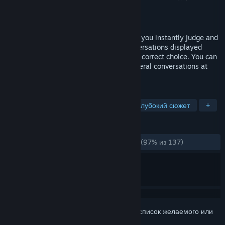
Разработчик
Furoshiki Lab.
Дата выпуска
1 ноя. 2021 г.
An action novel adventure game in which you instantly judge and
understand the contents of multiple conversations displayed
simultaneously and continue to make the correct choice. You can
experience the wonder of listening to several conversations at
once.
ПО МЕТКАМ
Приключение
Протагонистка
Глубокий сюжет
+
ОБЗОРЫ
ЗА ВСЁ ВРЕМЯ:
Очень положительные
(97% из 137)
Войдите
, чтобы добавить этот продукт в список желаемого или
скрыть его