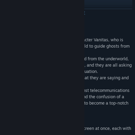
YouTube
ЧИТАТЬ ДАЛЬШЕ
Просмотреть историю обновлений
Об этой игре
Показать связанные новости
Players take on the role of the main character Vanitas, who is
employed at a call center in the underworld to guide ghosts from
Просмотреть обсуждения
the lower world to the underworld.
The ghosts are lost or about to be expelled from the underworld,
Найти группы сообщества
and they are in various difficult situations, and they are all asking
for help at once without regard to your situation.
It is necessary to instantly understand what they are saying and
Название:
1f y0u're a gh0st ca11 me here! 幽铃热线
connect them to the correct number.
Жанр:
Экшены
,
Приключенческие игры
,
Инди
You will have to overcome prejudice against telecommunications
Дата выхода:
1 ноя. 2021 г.
technology, a lack of human resources, and the confusion of a
new life with the evolution of technology to become a top-notch
call master!
Features of this game
Three or more callouts appear on the screen at once, each with
a simultaneous conversation.