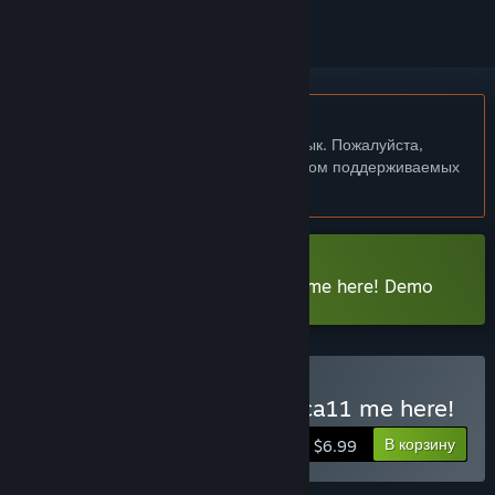
Не поддерживается русский язык
Этот продукт не поддерживает ваш язык. Пожалуйста,
перед покупкой ознакомьтесь со списком поддерживаемых
языков.
Загрузить 1f y0u're a gh0st ca11 me here! Demo
Купить 1f y0u're a gh0st ca11 me here!
В корзину
$6.99