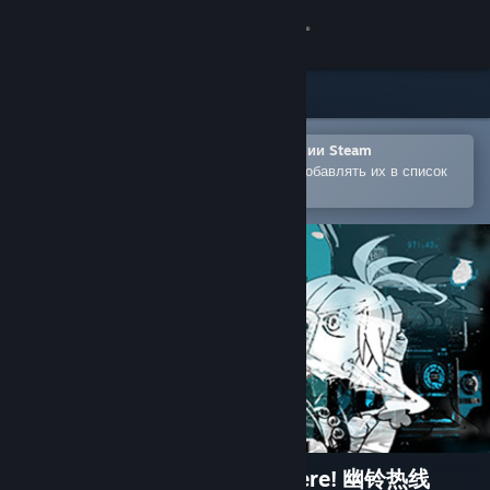
Войти
Магазин
Сообщество
Открыть в мобильном приложении Steam
Позволяет легко покупать игры и добавлять их в список
желаемого
Информация
Поддержка
Изменить язык
Скачать мобильное приложение Steam
Полная версия
1f y0u're a gh0st ca11 me here! 幽铃热线