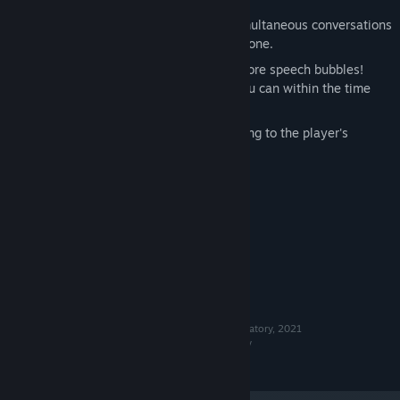
The player must make sense of the simultaneous conversations
and select the correct answer for each one.
The screen will fill up with more and more speech bubbles!
Choose as many correct answers as you can within the time
limit!
The ending of the game is split according to the player's
performance over the six days of work.
Системные требования
МИНИМАЛЬНЫЕ:
Windows7
ОС:
РЕКОМЕНДОВАННЫЕ:
Windows10
ОС:
Stigmatized Property フロシキラボ © Furoshiki Laboratory, 2021
The rights to this game belong to Furoshiki Labratory
All rights reserved