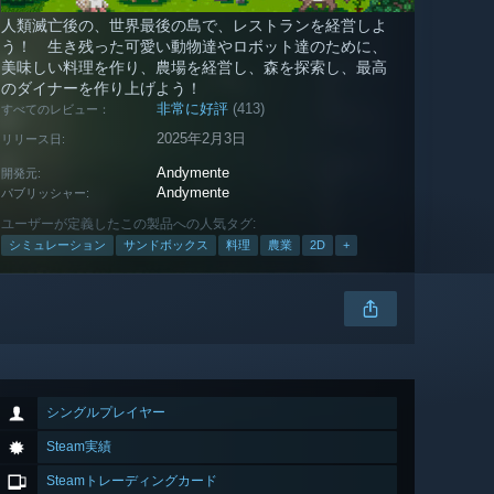
人類滅亡後の、世界最後の島で、レストランを経営しよ
う！ 生き残った可愛い動物達やロボット達のために、
美味しい料理を作り、農場を経営し、森を探索し、最高
のダイナーを作り上げよう！
非常に好評
(413)
すべてのレビュー：
2025年2月3日
リリース日:
Andymente
開発元:
Andymente
パブリッシャー:
ユーザーが定義したこの製品への人気タグ:
シミュレーション
サンドボックス
料理
農業
2D
+
シングルプレイヤー
Steam実績
Steamトレーディングカード