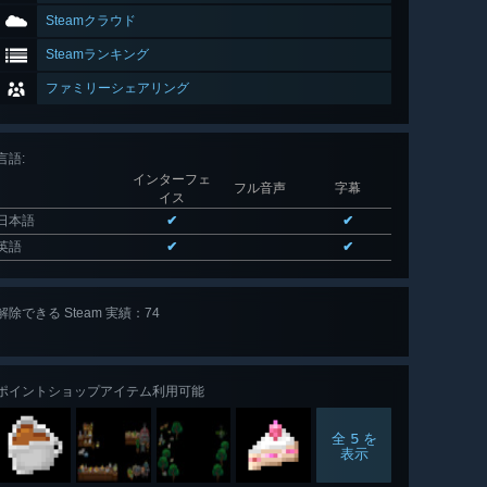
Steamクラウド
Steamランキング
ファミリーシェアリング
言語
:
インターフェ
フル音声
字幕
イス
日本語
✔
✔
英語
✔
✔
解除できる Steam 実績：74
全 74 個
表示
ポイントショップアイテム利用可能
全 5 を
表示