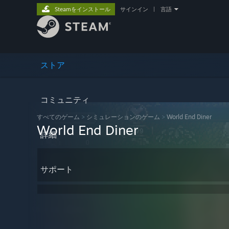
Steamをインストール
サインイン
|
言語
ストア
コミュニティ
すべてのゲーム
>
シミュレーションのゲーム
>
World End Diner
World End Diner
詳細
サポート