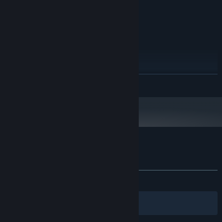
พื้นที่ว่างที่พร้อมใช้งาน 80 MB
พื้นที่จัดเก็บข้อมูล:
แนะนำ:
Windows 7 or later
ระบบปฏิบัติการ *:
2000 MHz
โปรเซสเซอร์:
แรม 1024 MB
หน่วยความจำ:
เวอร์ชัน 9.0
DIRECTX:
พื้นที่ว่างที่พร้อมใช้งาน 80 MB
พื้นที่จัดเก็บข้อมูล:
ตั้งแต่วันที่ 1 มกราคม 2024 เวลาแปซิฟิก เป็นต้นไป ไคลเอนต์ Steam จะรองรับ
*
อ่านเพิ่มเติม
เฉพาะ Windows 10 และเวอร์ชันที่ใหม่กว่าเท่านั้น
บทวิจารณ์จากผู้ซื้อ Solitaire Bonbon
เกี่ยวกับบทวิจารณ์จากผู้ใช้
การปรับแต่งของคุณ
ตลอดกาล:
6 บทวิจารณ์จากผู้ใช้
()
ตัวกรอง
ภาษาของคุณ