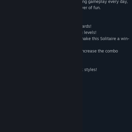
complexity provide several hours of exciting gameplay every day,
and special Golden Cards add an extra layer of fun.
- Let your emotions run wild!
- Solitaire card game – collect chains of cards!
- Never a dull moment with super exciting levels!
- Vivid graphics and a Pirate soundtrack make this Solitaire a win-
win!
- Get rid of cards faster with jokers, and increase the combo
multiplier to earn more coins!
- Get 15 delicious items!
- Original themed decks and 12 card back styles!
- Let the fun take over!
ความต้องการระบบ
ขั้นต่ำ:
Windows XP SP3 or later
ระบบปฏิบัติการ *:
1500 MHz
โปรเซสเซอร์:
แรม 512 MB
หน่วยความจำ:
เวอร์ชัน 9.0
DIRECTX: