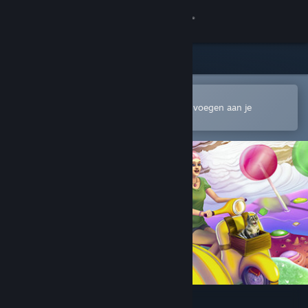
Inloggen
Winkel
Community
In de mobiele Steam-app openen
Om gemakkelijk te kopen of toe te voegen aan je
verlanglijst
Over
Ondersteuning
Taal wijzigen
Download de mobiele Steam-app
Desktopwebsite weergeven
Solitaire Bonbon