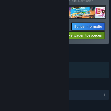
Koop deze bundel om 10% te besparen op alle 4 artikelen!
Bundelinformatie
Jouw prijs:
-10%
Aan winkelwagen toevoegen
$53.96
Alle 5 bundels weergeven.
FUNCTIES
Singleplayer
Gezinsbibliotheek
TALEN
Engels en 3 andere