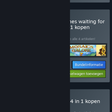
IV Sleeping treasures: games waiting for
their moment Bundle 4 in 1 kopen
BUNDEL
(?)
Koop deze bundel om 10% te besparen op alle 4 artikelen!
Bundelinformatie
$53.96
-10%
-23%
Aan winkelwagen toevoegen
$41.81
I Solitaire Masters Bundle 4 in 1 kopen
BUNDEL
(?)