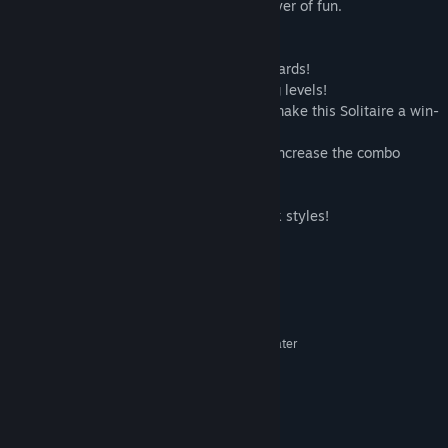
and special Golden Cards add an extra layer of fun.
- Let your emotions run wild!
- Solitaire card game – collect chains of cards!
- Never a dull moment with super exciting levels!
- Vivid graphics and a Pirate soundtrack make this Solitaire a win-
win!
- Get rid of cards faster with jokers, and increase the combo
multiplier to earn more coins!
- Get 15 delicious items!
- Original themed decks and 12 card back styles!
- Let the fun take over!
Systeemeisen
MINIMUM:
Windows XP SP3 or later
BESTURINGSSYSTEEM *:
1500 MHz
PROCESSOR:
512 MB RAM
GEHEUGEN:
Versie 9.0
DIRECTX:
80 MB beschikbare ruimte
OPSLAGRUIMTE: