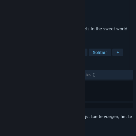
Ontwikkelaar
Somer Games
Uitgever
8floor
Uitgebracht
28 feb 2022
Cook lots of sweets and enjoy it! 200 levels in the sweet world
theme!
TAGS
Casual
Kaartspel
Singleplayer
Solitair
+
RECENSIES
ZONDER TIJDLIMIET:
6 gebruikersrecensies
()
Meld je aan
om dit artikel aan je verlanglijst toe te voegen, het te
volgen of te negeren