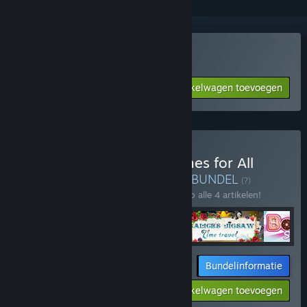
Solitaire Bonbon kopen
Aan winkelwagen toevoegen
$14.99
V Family Adventures: Games for All
Ages Bundle 4 in 1 kopen
BUNDEL
(?)
Koop deze bundel om 10% te besparen op alle 4 artikelen!
Bundelinformatie
$53.96
-10%
-23%
Aan winkelwagen toevoegen
$41.81