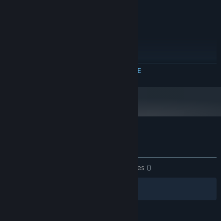
AANBEVOLEN:
Windows 7 or later
BESTURINGSSYSTEEM *:
2000 MHz
PROCESSOR:
1024 MB RAM
GEHEUGEN:
Versie 9.0
DIRECTX:
80 MB beschikbare ruimte
OPSLAGRUIMTE:
Vanaf 1 januari 2024 ondersteunt de Steam-client alleen Windows 10 en
*
MEER INFORMATIE
latere versies.
Klantenrecensies voor Solitaire Bonbon
Over gebruikersrecensies
Je voorkeuren
ZONDER TIJDLIMIET:
6 gebruikersrecensies
()
Filters
Jouw talen