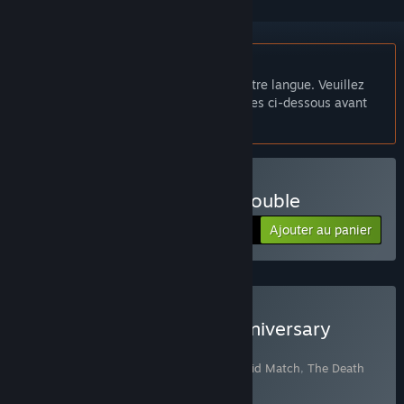
Français non disponible
Ce produit n'est pas disponible dans votre langue. Veuillez
consulter la liste des langues disponibles ci-dessous avant
de l'acheter.
Acheter The Death Into Trouble
Ajouter au panier
$4.99
Acheter Hanoi Studios Anniversary
Edition (For Gifts)
Comprend 3 article(s) :
Hanoi Puzzles: Solid Match
,
The Death
Into Trouble
,
Hanoi Puzzles: Flip Match