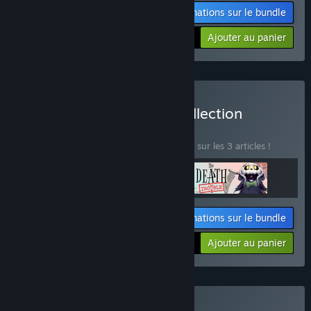
Informations sur le bundle
-25%
$8.22
Ajouter au panier
Acheter Hanoi Studios Collection
BUNDLE
(?)
Achetez ce bundle pour économiser 10 % sur les 3 articles !
Informations sur le bundle
Votre prix :
-10%
Ajouter au panier
$9.87