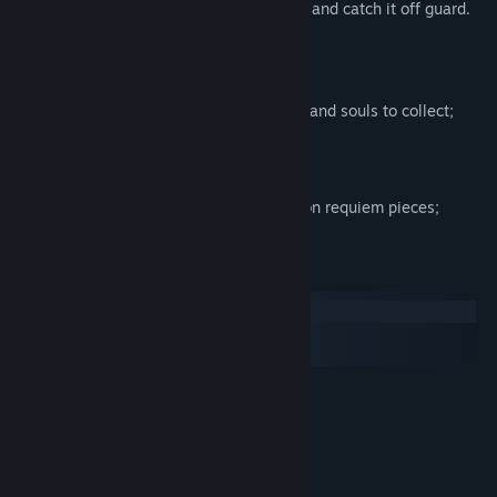
presence, to avoid this, hide, walk slowly and catch it off guard.
Features
Non-linear exploration in a 2D world;
3 unique worlds with secrets, enemies and souls to collect;
heavily focused on exploring;
Stealth elements;
Original retro wave soundtrack based on requiem pieces;
Configuration requise
Windows
macOS
SteamOS + Linux
MINIMALE :
Système d'exploitation et processeur 64 bits
nécessaires
Windows
SYSTÈME D'EXPLOITATION *:
XP/Vista/7/8/10