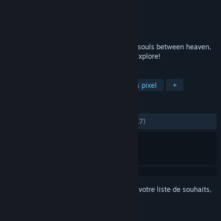
Développement
Hanoi Studios
Édition
Hanoi Studios
Sorti le
22 oct. 2021
Help The Death to undo his mess, collect souls between heaven,
purgatory and hell. Run, Jump, Hide and Explore!
TAGS
Plateforme et précision
Graphismes pixel
+
ÉVALUATIONS
DEPUIS LE DÉBUT :
positives
(82 % sur 17)
Connectez-vous
pour ajouter cet article à votre liste de souhaits,
le suivre ou l'ignorer