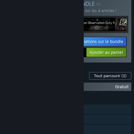
Acheter Linux & Thrills
BUNDLE
(?)
Achetez ce bundle pour économiser 25 % sur les 4 articles !
Informations sur le bundle
Votre prix :
-25%
Ajouter au panier
$32.21
Contenu disponible pour ce jeu
Tout parcourir
(1)
The Death Into Trouble - Wallpapers
Gratuit
FONCTIONNALITÉS
Solo
Succès Steam
Partage familial