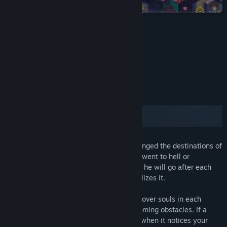
Steam
Lire les actualités liées
Consulter les discussions
ALSO RECOMMENDED FOR YOU:
Trouver des groupes de la communauté
Titre :
The Death Into Trouble
Genre :
Action
,
Aventure
,
Occasionnel
,
Indépendant
À propos de ce jeu
Date de parution :
22 oct. 2021
The Death had a bad day at work and changed the destinations of
his clients. Whoever should go to heaven went to hell or
purgatory and the other way around. Now he will go after each
one to undo the mess before the boss realizes it.
Non-linear exploration, search for and recover souls in each
world, while avoiding enemies and overcoming obstacles. If a
soul's destiny is hell, it will try to escape when it notices your