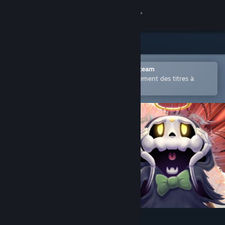
Se connecter
Magasin
Communauté
Ouvrir dans l'application mobile Steam
Permet d'acheter ou d'ajouter facilement des titres à
votre liste de souhaits.
À propos
Support
Changer la langue
Télécharger l'application mobile Steam
Voir version ordi. du site
The Death Into Trouble