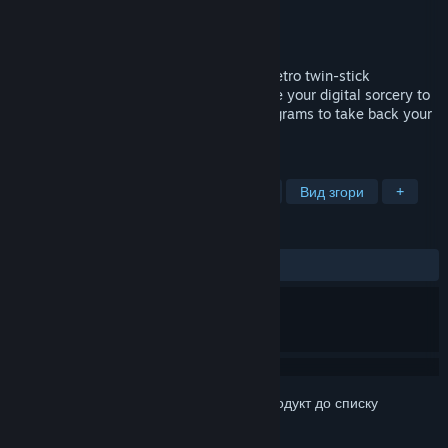
Розробник
MissingLinkGames
Видавець
MissingLinkGames
Дата виходу
13 трав. 2021
Play as the Install Wizard in an exciting retro twin-stick
shooter/dungeon crawler in which you use your digital sorcery to
zip around and fight within corrupted programs to take back your
computer from the hands of an evil virus!
ПОЗНАЧКИ
Бойовик
Підземелля
1990-ті
Вид згори
+
РЕЦЕНЗІЇ
ЗА ВЕСЬ ЧАС:
схвальні
(91% з 37)
Увійдіть до акаунта
, щоби додати цей продукт до списку
бажаного чи позначити як ігнорований.