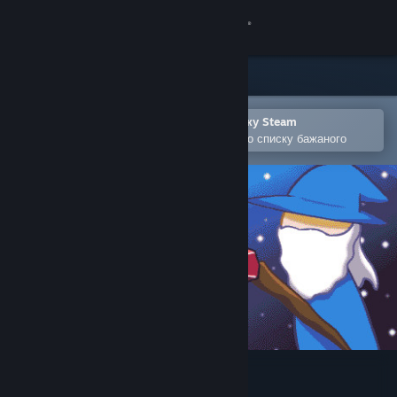
Увійти
Крамниця
Спільнота
Відкрити в мобільному застосунку Steam
Щоби легко придбати або додати до списку бажаного
Інформація
Підтримка
Змінити мову
Завантажити мобільний застосунок Steam
Переглянути повну версію
Install Wizard