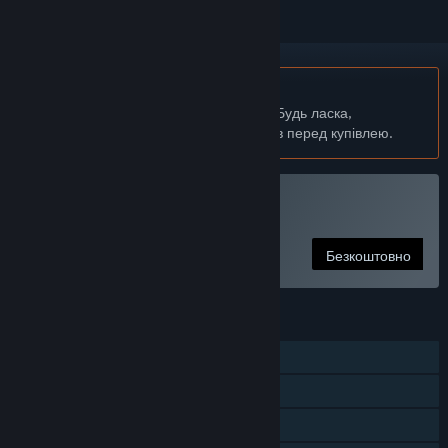
українська мова недоступна
Цей продукт не підтримує вашу мову. Будь ласка,
перегляньте список підтримуваних мов перед купівлею.
Грати в Install Wizard
Безкоштовно
ОСОБЛИВОСТІ
Однокористувацька гра
Досягнення Steam
Сімейна бібліотека