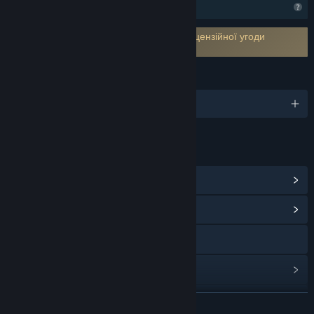
Функції профілю обмежено
Потрібно прийняти умови сторонньої ліцензійної угоди
Install Wizard EULA
МОВИ
Підтримуваних мов: 1
ПОСИЛАННЯ Й ВІДОМОСТІ
Переглянути досягнення в Steam
(9)
Переглянути центр спільноти
X
Переглянути історію оновлень
Читати пов’язані новини
ЧИТАТИ ДАЛІ