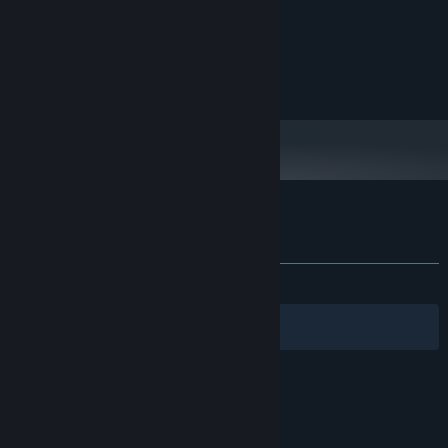
Intel Xeon E5-2680
ПРОЦЕСОР:
4 GB ОП
ОПЕРАТИВНА ПАМ’ЯТЬ:
Integrated Graphics
ВІДЕОКАРТА:
225 MB доступного місця
МІСЦЕ НА ДИСКУ:
Користувацькі рецензії на Install Wizard
Про рецензії користувачів
Ваші вподобання
ЗА ВЕСЬ ЧАС:
схвальні
(91% з 37)
Фільтри
Обрані мови
© Valve Corporation. Усі права захищено. Усі
торговельні марки є власністю відповідних власників
у США та інших країнах.
Політика конфіденційності
|