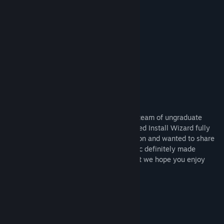
- Fast, Snappy Combat
- Spells based on retro PCs
- Upgrading Spells via Crafting
- 90s inspired soundtrack
- Collectables
- Achievements!
About Us
We are Missing Link Games, a small dev team of ungraduate
game development students. We developed Install Wizard fully
remotely while working towards graduation and wanted to share
it with the public. The COVID 19 pandemic definitely made
development an interesting challenge, but we hope you enjoy
what we have created!
Системні вимоги
МІНІМАЛЬНІ:
Windows 10
ОС: