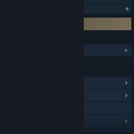
Korlátozott profilfunkciók
Külső EULA elfogadása szükséges
Install Wizard EULA
NYELVEK
1 támogatott nyelv
HIVATKOZÁSOK ÉS INFÓ
Steam Teljesítmények megnézése
(9)
Közösségközpont megnézése
X
Frissítési előzmények megnézése
Kapcsolódó hírek olvasása