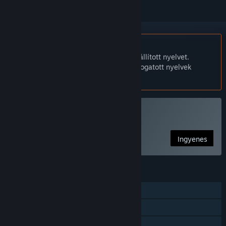
A Magyar nyelv nem támogatott.
Ez a termék nem támogatja a nálad beállított nyelvet.
Kérjük, vásárlás előtt tekintsd át a támogatott nyelvek
listáját.
Install Wizard indítása
Ingyenes
JELLEMZŐK
Egyjátékos
Steam Teljesítmények
Családi Megosztás