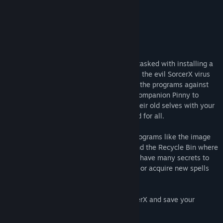
TOVÁBB
Témák megnézése
A játékról
Közösségi csoportok keresése
About Install Wizard
You are just a simple Installation Wizard tasked with installing a
Cím:
Install Wizard
new operating system, MythOS. However, the evil SorcerX virus
Műfaj:
Akció
,
Indie
has managed to corrupt MythOS and turn the programs against
Megjelenés dátuma:
2021. máj. 13.
you! It is now up to you and your digital companion Pinny to
restore the corrupted programs back to their old selves with your
digital magic and defeat SorcerX once and for all.
As the Install Wizard, you will traverse programs like the image
editor Easel, Webnav the web browser, and the Recycle Bin where
dead files still roam. These programs will have many secrets to
find to allow your spells to grow in power or acquire new spells
altogether.
Do you have what it takes to defeat SorcerX and save your
operating system?