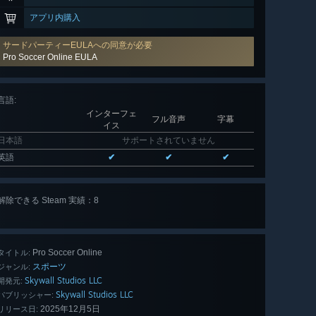
アプリ内購入
サードパーティーEULAへの同意が必要
Pro Soccer Online EULA
言語
:
インターフェ
フル音声
字幕
イス
日本語
サポートされていません
英語
✔
✔
✔
解除できる Steam 実績：8
全 8 個
表示
Pro Soccer Online
タイトル:
スポーツ
ジャンル:
Skywall Studios LLC
開発元:
Skywall Studios LLC
パブリッシャー:
2025年12月5日
リリース日: