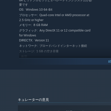
64 ビットプロセッサとオペレーティングシステムが必
要です
Windows 10 64-Bit
OS:
Quad-core Intel or AMD processor at
プロセッサー:
2.5 GHz or higher
8 GB RAM
メモリー:
Any DirectX 11 or 12 compatible card
グラフィック:
for Windows
Version 11
DIRECTX:
ブロードバンドインターネット接続
ネットワーク:
1 GB の空き容量
ストレージ:
推奨:
64 ビットプロセッサとオペレーティングシステムが必
要です
Windows 11 64-Bit
OS:
16 core Intel or AMD processor at 3.4
プロセッサー:
GHz or higher
16 GB RAM
メモリー:
Nvidia RTX 3080 or AMD Radeon RX
グラフィック:
6800 XT or higher
キュレーターの意見
Version 12
DIRECTX:
ブロードバンドインターネット接続
ネットワーク: