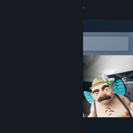
Giriş yap
Mağaza
Topluluk
Steam mobil uygulamasında aç
Kolayca istek listenize ekleyin.
Hakkında
Destek
Dili değiştir
Steam mobil uygulamasını yükle
Masaüstü internet sitesini görüntüle
Hans in the Internetz