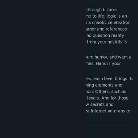
Short answer:
Dark and absurd humor.
Hans takes you on a nonsensical journey through bizarre
internet-themed worlds where memes come to life, logic is an
afterthought, and anything is possible. It’s a chaotic celebration
of internet culture, packed with random humor and references
that are sure to make you laugh, cringe, and question reality
(very unlikely...)—but a strong burst of air from your nostrils is
already a win!
If you thrive on internet culture, enjoy absurd humor, and want a
break from the seriousness of modern games, Hans is your
perfect match.
Beyond the humor and countless references, each level brings its
own set of mechanics. Some, like platforming elements and
puzzles (logic & trivia), will be more common. Others, such as
horror survival, will only appear in certain levels. And for those
who love a good challenge, there are a few secrets and
unexpected surprises—just for the sharpest internet veterans to
find.
Mechanics you’ll encounter: