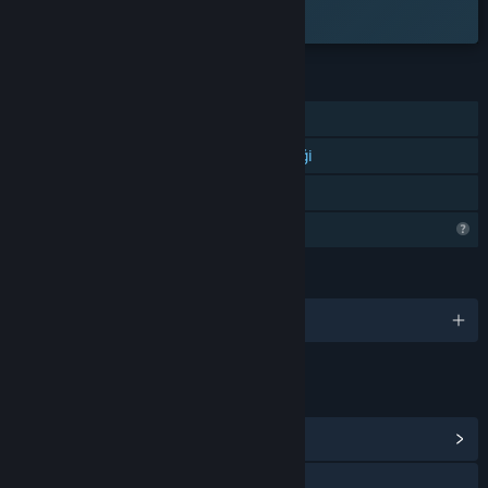
alın.
ÖZELLIKLER
Tek Oyunculu
İşitme engelliler için altyazı desteği
Aile Paylaşımı
Profil Özellikleri Sınırlı
DILLER
2 dil destekleniyor
BAĞLANTILAR VE BILGILER
Topluluk Merkezi
İnternet sitesini ziyaret et