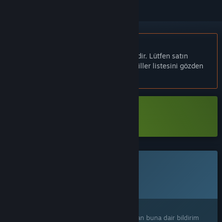
Türkçe desteklenmemektedir
Bu ürün sizin dilinizi desteklememektedir. Lütfen satın
almadan önce aşağıdaki desteklenen diller listesini gözden
geçirin.
Hans in the Internetz Demo İndir
Bu oyun Steam'de henüz erişilebilir değil
Planlanan Çıkış Tarihi:
Duyurulacak
İlginizi mi çekti?
Ürünü istek listenize ekleyerek çıktığı zaman buna dair bildirim