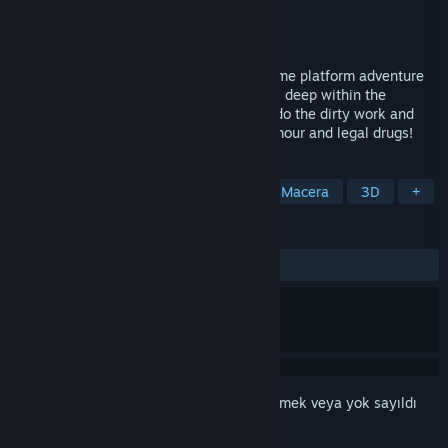
Geliştirici
Nonex Games GmbH
Yayıncı
Nonex Games GmbH
Yayınlandı:
Duyurulacak
Hans in the Internetz is a first-person meme platform adventure
game. His dream to become a wizard lays deep within the
internet and you, as his apprentice must do the dirty work and
“figure thiz out” Expect puzzles, toilet humour and legal drugs!
ETIKETLER
Macera
Tek Oyunculu
Aksiyon Macera
3D
+
İNCELEMELER
Kullanıcı incelemesi bulunmuyor
Bu öğeyi istek listenize eklemek, takip etmek veya yok sayıldı
olarak işaretlemek için
giriş yapın