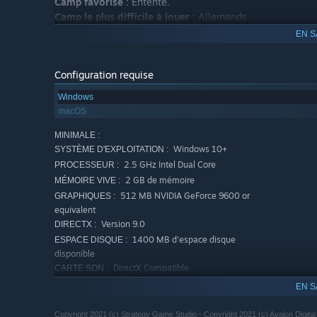
Camp favorisé
: Entente.
Camp le plus difficile à jouer
: Allemands.
EN S
Configuration requise
Windows
macOS
MINIMALE :
Windows 10+
SYSTÈME D'EXPLOITATION :
2.5 GHz Intel Dual Core
PROCESSEUR :
2 GB de mémoire
MÉMOIRE VIVE :
512 MB NVIDIA GeForce 9600 or
GRAPHIQUES :
equivalent
Version 9.0
DIRECTX :
1400 MB d'espace disque
ESPACE DISQUE :
disponible
DirectX Compatible
CARTE SON :
Max 21:9 ratio on full
NOTES SUPPLÉMENTAIRES :
EN S
screens. Use windowed mode on Xtra large monitors.
RECOMMANDÉE :
Copyright 2021 (c) Strategy Game Studio - Copyright 2021 (c) Avalon Digital