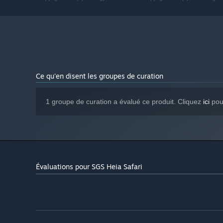
Windows 10 or higher
SYSTÈME D'EXPLOITATION :
2.5 GHz Intel Dual Core
PROCESSEUR :
4 GB de mémoire
MÉMOIRE VIVE :
1024 MB DirectX 11 compatible
GRAPHIQUES :
Version 11
DIRECTX :
2 GB d'espace disque disponible
ESPACE DISQUE :
DirectX 11+ Compatible
CARTE SON :
Ce qu'en disent les groupes de curation
Max 21:9 ratio on full
NOTES SUPPLÉMENTAIRES :
screens. Use windowed mode on Xtra large monitors.
1 groupe de curation a évalué ce produit. Cliquez
ici
pour
Évaluations pour SGS Heia Safari