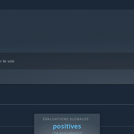
 le voir.
ÉVALUATIONS GLOBALES :
positives
(24 évaluation(s))