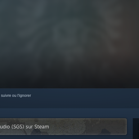
 suivre ou l'ignorer
tudio (SGS) sur Steam