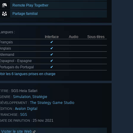
Remote Play Together
Partage familial
Langues
:
Interface
Audio
Sous-titres
Français
✔
Anglais
✔
Allemand
✔
Espagnol - Espagne
✔
Portugais du Portugal
✔
Voir les 6 langues prises en charge
SGS Heia Safari
TITRE :
Simulation
Stratégie
,
GENRE :
The Strategy Game Studio
DÉVELOPPEMENT :
Avalon Digital
ÉDITION :
SGS
FRANCHISE :
25 nov. 2021
DATE DE PARUTION :
Visiter le site Web