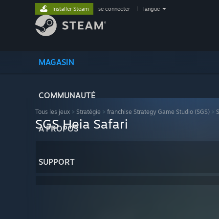
Installer Steam
se connecter
|
langue
MAGASIN
COMMUNAUTÉ
Tous les jeux
>
Stratégie
>
franchise Strategy Game Studio (SGS)
>
S
SGS Heia Safari
À PROPOS
SUPPORT