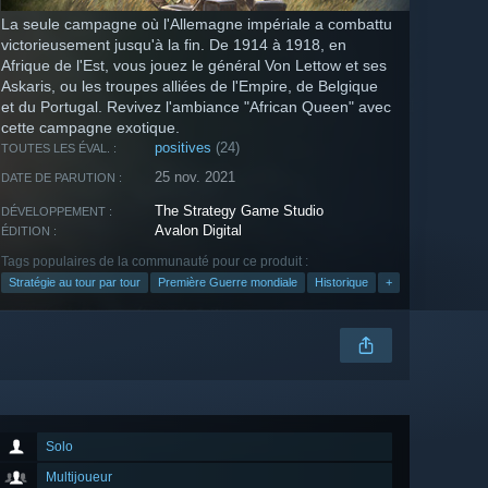
La seule campagne où l'Allemagne impériale a combattu
victorieusement jusqu'à la fin. De 1914 à 1918, en
Afrique de l'Est, vous jouez le général Von Lettow et ses
Askaris, ou les troupes alliées de l'Empire, de Belgique
et du Portugal. Revivez l'ambiance "African Queen" avec
cette campagne exotique.
positives
(24)
TOUTES LES ÉVAL. :
25 nov. 2021
DATE DE PARUTION :
The Strategy Game Studio
DÉVELOPPEMENT :
Avalon Digital
ÉDITION :
Tags populaires de la communauté pour ce produit :
Stratégie au tour par tour
Première Guerre mondiale
Historique
+
Solo
Multijoueur