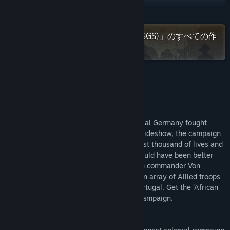
アップデート履歴を表示
続きを読む
Steamで「Strategy Game Studio (SGS)」のすべての作
関連ニュースをチェック
品をチェック
掲示板を表示
コミュニティグループを検索
このゲームについて
タイトル:
SGS Heia Safari
Heia Safari
ジャンル:
シミュレーション
,
ストラテジー
The only campaign where forces of Imperial Germany fought
リリース日:
2021年11月25日
victoriously till the end. Considered as a sideshow, the campaign
in East Africa between 1914 and 1918 cost thousand of lives and
deprived the Allies from resources that could have been better
used elsewhere. You can lead the German commander Von
Lettow’s and his skilled Askaris against an array of Allied troops
from the Commonwealth, Belgium and Portugal. Get the ‘African
Queen’ feeling when playing this exotic campaign.