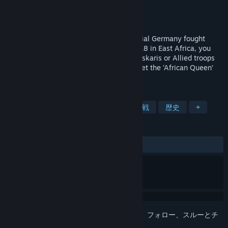
開発元
The Strategy Game Studio
パブリッシャー
Avalon Digital
リリース日
2021年11月25日
The only campaign where forces of Imperial Germany fought
victoriously till the end. From 1914 to 1918 in East Africa, you
play general Von Lettow and his skilled Askaris or Allied troops
from the Empire, Belgium and Portugal. Get the ‘African Queen’
feel when playing this exotic campaign.
タグ
ターン制ストラテジー
第一次世界大戦
歴史
+
レビュー
全期間：
好評
(24件中95%)
このアイテムをウィッシュリストへの追加、フォロー、スルーとチ
ェックするには、
サインイン
してください。