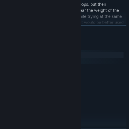
The Entente receive large amount of troops, but their
commanders are of limited skills and bear the weight of the
offensive against an evasive enemy, while trying at the same
time not to over commit their forces that would be better used
elsewhere in the war.
続きを読む
The Germans are on a defensive stance in their home colony,
with talented leadership and committed troops, but their
システム要件
numbers and resources are scarce.
Windows
macOS
The game's event cards allow full replay ability thanks to the
numerous various situations that they create on the diplomatic,
最低:
military, political or economical fields.
Windows 10+
OS:
2.5 GHz Intel Dual Core
プロセッサー:
Estimated Playtime
: 10h00+.
2 GB RAM
メモリー:
Favored Side
: Entente.
512 MB NVIDIA GeForce 9600 or
グラフィック:
Hardest to Play
: Germans.
equivalent
Version 9.0
DIRECTX:
1400 MB の空き容量
ストレージ:
DirectX Compatible
サウンドカード:
Max 21:9 ratio on full screens. Use
追記事項: