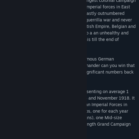
This game covers the most famous and longest colonial campaign
of World War One, between the German Imperial forces in East
Africa and their Entente opponents. The vastly outnumbered
Germans managed to wage a successful guerrilla war and never
suffered a major defeat while keeping British Empire, Belgian and
Portuguese forces tied in large numbers to a an unhealthy and
meaningless theatre of operations, and this till the end of
November 1918.
Can you do as good as von Lettow, the famous German
commander? Or, if the Entente Field commander can you win that
war quickly and dispatch your forces in significant numbers back
to the main fronts of the war?
Ostafrika 1914 lasts 45 turns, each representing on average 1
month of real time, between August 1914 and November 1918. It
opposes the Entente Allies and the German Imperial Forces in
East Africa. There are a total of 7 scenarios, one for each year
between 1914 and 1918 (annual campaigns), one Mid-size
campaign starting in 1916, and the full-length Grand Campaign
covering the whole war.