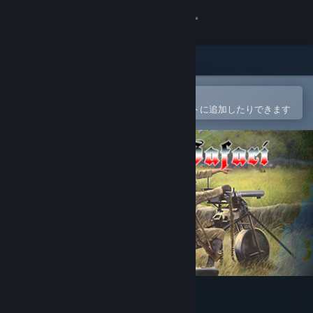
サインイン
ストア
コミュニティ
Steamモバイルアプリで開く
簡単に購入したり、ウィッシュリストに追加したりできます
詳細
サポート
言語を変更
Steamモバイルアプリを入手
デスクトップウェブサイトを表示
SGS Heia Safari