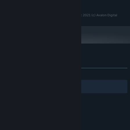
windowed mode on Xtra large monitors.
続きを読む
推奨:
Windows 10 or higher
OS:
Copyright 2021 (c) Strategy Game Studio - Copyright 2021 (c) Avalon Digital
2.5 GHz Intel Dual Core
プロセッサー:
4 GB RAM
メモリー:
1024 MB DirectX 11 compatible
グラフィック:
Version 11
DIRECTX:
2 GB の空き容量
ストレージ:
DirectX 11+ Compatible
サウンドカード:
『SGS Heia Safari』のカスタマーレビュー
Max 21:9 ratio on full screens. Use
追記事項:
ユーザーレビューについて
個人設定
windowed mode on Xtra large monitors.
全期間：
好評
(24件中95%)
フィルター
あなたの言語
© Valve Corporation. All rights reserved. 商標はすべ
て米国およびその他の国の各社が所有します。
プライバ
シーポリシー
|
リーガル
|
アクセシビリティ
|
Steam