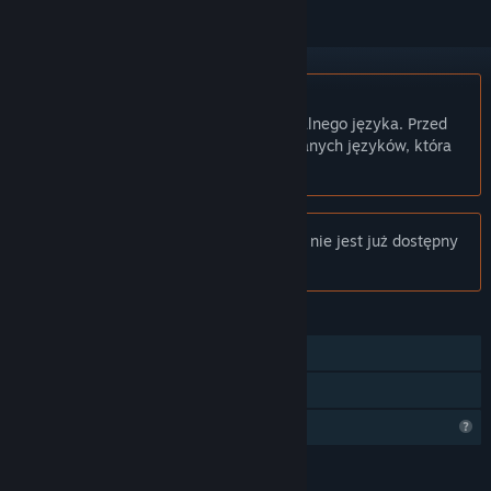
Polski język nie jest obsługiwany
Ten produkt nie obsługuje twojego lokalnego języka. Przed
zakupem zapoznaj się z listą obsługiwanych języków, która
znajduje się poniżej.
Uwaga:
Produkt Tales From Yeoldeburg nie jest już dostępny
w Sklepie Steam.
FUNKCJE
Jednoosobowa
Udostępnianie gier
Ograniczone funkcje profilu
JĘZYKI