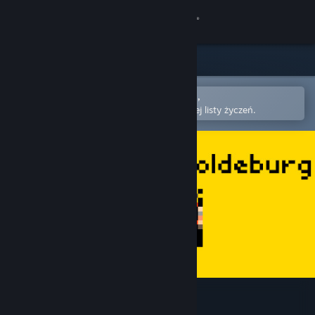
Zaloguj się
Sklep
Społeczność
Otwórz w aplikacji mobilnej Steam,
aby łatwo kupić lub dodać do swojej listy życzeń.
Informacje
Wsparcie
Zmień język
Pobierz aplikację mobilną Steam
Wersja przeglądarkowa
Tales From Yeoldeburg