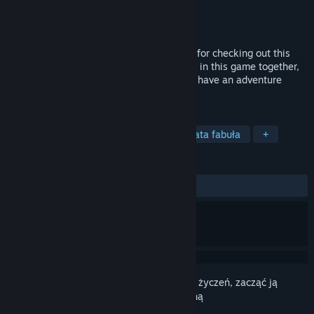
Producent
Magic Dog Studios
Wydawca
Magic Dog Studios
Wydano
5 stycznia 2021
Hello There! Your pal Simon here! Thanks for checking out this
page. I hope we can become great friends in this game together,
Assuming anyone will see this post. Let’s have an adventure
together!
TAGI
RPG
Sztuczna inteligencja
Bogata fabuła
+
RECENZJE
W OGÓLE:
Mieszane
(61% z 18)
Zaloguj się
, aby dodać tę pozycję do listy życzeń, zacząć ją
obserwować lub oznaczyć jako ignorowaną