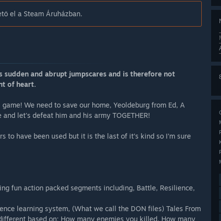
tő el a Steam Áruházban.
us sudden and abrupt jumpscares and is therefore not
t of heart.
his game! We need to save our home, Yeoldeburg from Ed, A
me and let's defeat him and his army TOGETHER!
to have been used but it is the last of it’s kind so I’m sure
g fun action packed segments including, Battle, Resilience,
gence learning system, (What we call the DON files) Tales From
 different based on; How many enemies you killed, How many