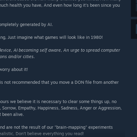
uch health you have, And even how long it's been since you
completely generated by AI.
ing, Just imagine what games will look like in 1980!
evice, AI becoming self aware, An urge to spread computer
ons and/or cities.
worry about it!
t is not recommended that you move a DON file from another
rs we believe it is necessary to clear some things up, no
in, Sorrow, Empathy, Happiness, Sadness, Anger or Aggression,
 been alive.
nd are not the result of our "brain-mapping" experiments
listic, Don't believe everything you read!