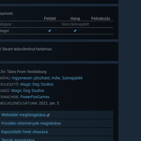
Nyelvek
:
Felület
Hang
Feliratozás
Magyar
Nem támogatott
Angol
✔
✔
8 Steam teljesítményt tartalmaz
Mind
a(z) 8
Tales From Yeoldeburg
CÍM:
Ingyenesen játszható
Indie
Szerepjáték
,
,
MŰFAJ:
Magic Dog Studios
FEJLESZTŐ:
Magic Dog Studios
KIADÓ:
PowerFoxGames
FRANCHISE:
2021. jan. 5.
MEGJELENÉS DÁTUMA:
Weboldal meglátogatása
Frissítési előzmények megnézése
Kapcsolódó hírek olvasása
Témák megnézése