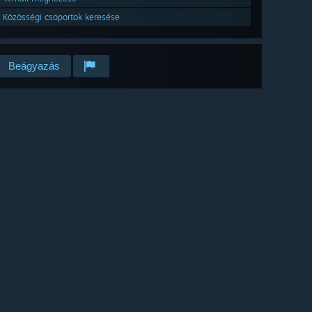
Közösségi csoportok keresése
Beágyazás