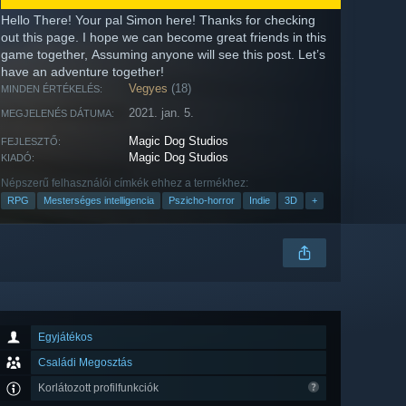
Hello There! Your pal Simon here! Thanks for checking
out this page. I hope we can become great friends in this
game together, Assuming anyone will see this post. Let’s
have an adventure together!
Vegyes
(18)
MINDEN ÉRTÉKELÉS:
2021. jan. 5.
MEGJELENÉS DÁTUMA:
Magic Dog Studios
FEJLESZTŐ:
Magic Dog Studios
KIADÓ:
Népszerű felhasználói címkék ehhez a termékhez:
RPG
Mesterséges intelligencia
Pszicho-horror
Indie
3D
+
Egyjátékos
Családi Megosztás
Korlátozott profilfunkciók