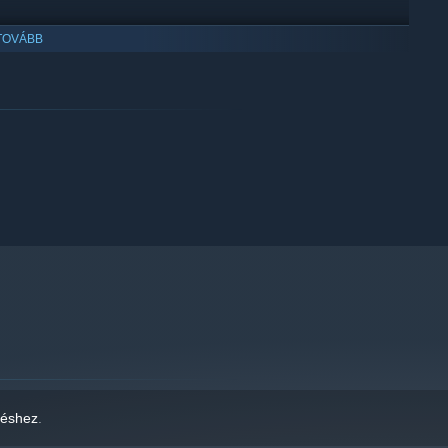
loaded consciousnesses infiltrating gameplay, keep in mind
TOVÁBB
them, assuming that such beings exist, (And would like
hat they do not!)
rophic failure!
s folder located inside the games files in order to REDACTED
zéshez
.