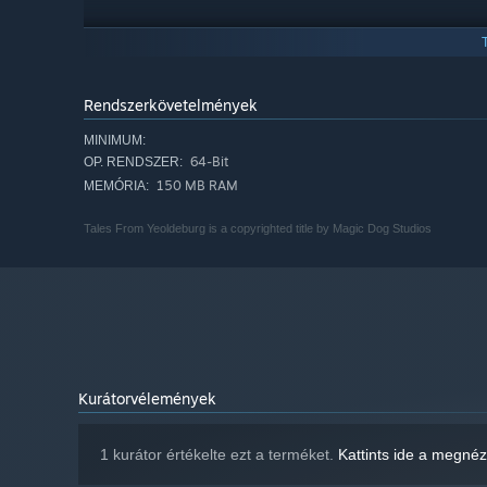
Disclaimer: PowerFoxGames is not responsible for down
that if this does happen PowerFoxGames did not create 
PowerFoxGames to take this opportunity to remind you t
Rendszerkövetelmények
Please Do Not Delete any files as this could cause catast
MINIMUM:
64-Bit
OP. RENDSZER:
Note: This game requires you to open the StreamingAsset
150 MB RAM
MEMÓRIA:
Tales From Yeoldeburg is a copyrighted title by Magic Dog Studios
Kurátorvélemények
1 kurátor értékelte ezt a terméket.
Kattints ide a megné