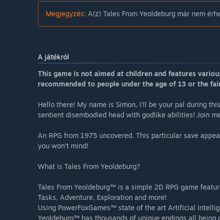
Megjegyzés:
A(z) Tales From Yeoldeburg már nem érhe
A játékról
This game is not aimed at children and features vario
recommended to people under the age of 13 or the fain
Hello there! My name is Simon, I'll be your pal during t
sentient disembodied head with godlike abilities! Join 
An RPG from 1975 uncovered. This particular save appears 
you won’t mind!
What is Tales From Yeoldeburg?
Tales From Yeoldeburg™ is a simple 2D RPG game featurin
Tasks, Adventure, Exploration and more!
Using PowerFoxGames™ state of the art Artificial Intelli
Yeoldeburg™ has thousands of unique endings all being