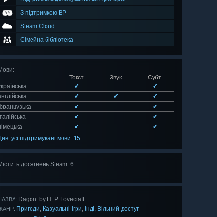
З підтримкою ВР
Steam Cloud
Сімейна бібліотека
Мови
:
Текст
Звук
Субт.
українська
✔
✔
англійська
✔
✔
✔
французька
✔
✔
італійська
✔
✔
німецька
✔
✔
Див. усі підтримувані мови: 15
Містить досягнень Steam: 6
Оглянути
всі 6
Dagon: by H. P. Lovecraft
НАЗВА:
Пригоди
Казуальні ігри
Інді
Вільний доступ
,
,
,
ЖАНР: