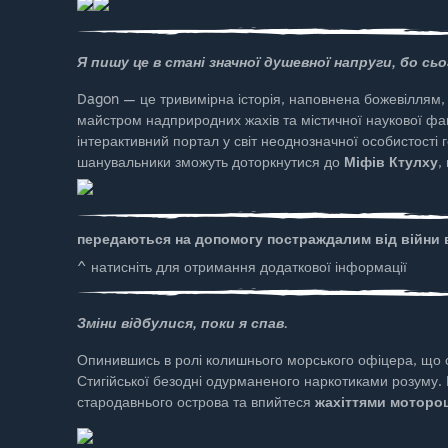
Я пишу це в стані значної душевної напруги, бо сьо
Dagon — це тривимірна історія, наповнена божевіллям
майстром надприродних жахів та містичної наукової ф
інтерактивний портал у світ неоднозначної особистості ге
шанувальники зможуть доторкнутися до
Міфів Ктулху
,
передаються на допомогу постраждалим від війни в 
^ натисніть для отримання додаткової інформації
Зміни відбулися, поки я спав.
Опинившись в ролі колишнього морського офіцера, що с
Стигійської безодні одурманеного наркотиками розуму. 
стародавнього острова та впийтеся
жахіттями моторо