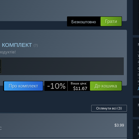
Грати
Безкоштовно
s
КОМПЛЕКТ
(?)
одуктів!
-10%
Ваша ціна:
Про комплект
До кошика
$11.67
Оглянути всі
(3)
$3.99
C