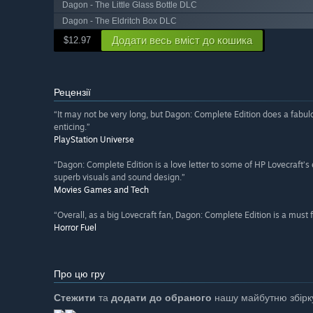
Dagon - The Little Glass Bottle DLC
Dagon - The Eldritch Box DLC
Додати весь вміст до кошика
$12.97
Рецензії
“It may not be very long, but Dagon: Complete Edition does a fabul
enticing.”
PlayStation Universe
“Dagon: Complete Edition is a love letter to some of HP Lovecraft’s ea
superb visuals and sound design.”
Movies Games and Tech
“Overall, as a big Lovecraft fan, Dagon: Complete Edition is a must 
Horror Fuel
Про цю гру
Стежити
та
додати до обраного
нашу майбутню збірку