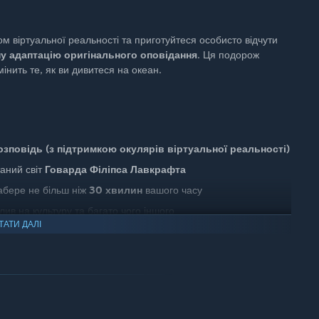
 віртуальної реальності та приготуйтеся особисто відчути
ну адаптацію оригінального оповідання
. Ця подорож
інить те, як ви дивитеся на океан.
озповідь
(з підтримкою окулярів віртуальної реальності)
аний світ
Говарда Філіпса Лавкрафта
абере не більш ніж
30 хвилин
вашого часу
плив на культуру та багато чого іншого
ТАТИ ДАЛІ
е підтримати наші майбутні проєкти та отримати
подарунки
и)
ре відчуття вселенського жаху.