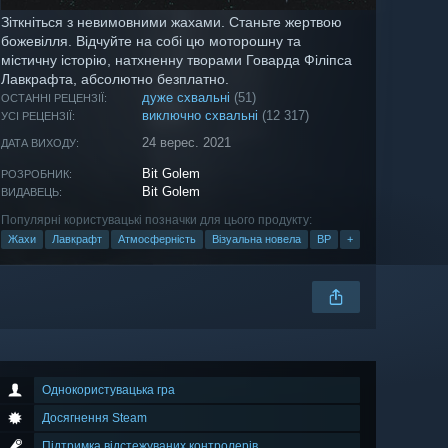
Зіткніться з невимовними жахами. Станьте жертвою
божевілля. Відчуйте на собі цю моторошну та
містичну історію, натхненну творами Говарда Філіпса
Лавкрафта, абсолютно безплатно.
дуже схвальні
(51)
ОСТАННІ РЕЦЕНЗІЇ:
виключно схвальні
(12 317)
УСІ РЕЦЕНЗІЇ:
24 верес. 2021
ДАТА ВИХОДУ:
Bit Golem
РОЗРОБНИК:
Bit Golem
ВИДАВЕЦЬ:
Популярні користувацькі позначки для цього продукту:
Жахи
Лавкрафт
Атмосферність
Візуальна новела
ВР
+
Однокористувацька гра
Досягнення Steam
Підтримка відстежуваних контролерів