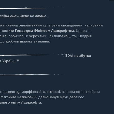
годні вночі мене не стане.
, натхненна однойменним культовим оповіданням, написаним
антастики
Говардом Філіпсом Лавкрафтом
. Ця гра —
нія, пройшовши через який, як початківці, так і віддані
 що здобули широке визнання.
!!! Усі прибутки
Україні !!!
траждає від морфінової залежності, ви поринете в глибини
Розкрийте невимовні й давно забуті жахи далекого
шного світу Лавкрафта
.