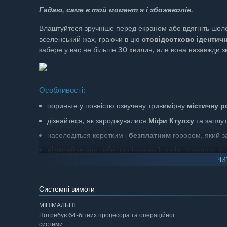
Гадаю, саме в той момент я і збожеволів.
Влаштуйтеся зручніше перед екраном або вдягніть шолом
вселенський жах, граючи в цю
стовідсотково ідентич
забере у вас не більше 30 хвилин, але вона назавжди зм
Особливості:
пориньте у повністю озвучену тривимірну
містичну р
дізнайтеся, як зароджувалися
Міфи Ктулху
та заплут
насолодіться коротким і
безплатним
горором, який з
відкрийте
для себе оригінальну історію, її автора, в
ЧИ
придбайте
необов’язкове доповнення
, якщо хочет
(аудіокнигу та електронну версію книги з кадрами з гр
Системні вимоги
Увага: може викликати безсоння, божевілля та гост
МІНІМАЛЬНІ:
Потребує 64-бітних процесора та операційної
системи