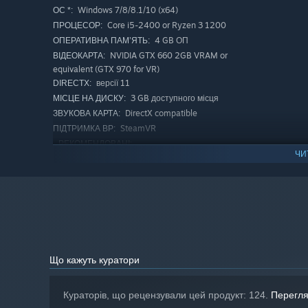
Працює на Linux з Proton
Windows 7/8/8.1/10 (x64)
ОС *:
Core i5-2400 or Ryzen 3 1200
ПРОЦЕСОР:
4 GB ОП
ОПЕРАТИВНА ПАМ’ЯТЬ:
NVIDIA GTX 660 2GB VRAM or
ВІДЕОКАРТА:
equivalent (GTX 970 for VR)
версії 11
DIRECTX:
3 GB доступного місця
МІСЦЕ НА ДИСКУ:
DirectX compatible
ЗВУКОВА КАРТА:
SteamVR
ПІДТРИМКА ВР:
РЕКОМЕНДОВАНІ:
ЧИ
Потребує 64-бітних процесора та операційної
системи
Windows 7/8/8.1/10 (x64)
ОС *:
Core i5-6400 or Ryzen 5 1600
ПРОЦЕСОР:
8 GB ОП
ОПЕРАТИВНА ПАМ’ЯТЬ:
NVIDIA GTX 970 4GB VRAM or
ВІДЕОКАРТА:
equivalent (GTX 1080 for VR)
версії 11
DIRECTX:
Що кажуть куратори
3 GB доступного місця
МІСЦЕ НА ДИСКУ:
DirectX compatible
ЗВУКОВА КАРТА:
Кураторів, що рецензували цей продукт: 124.
Перегля
SteamVR
ПІДТРИМКА ВР: