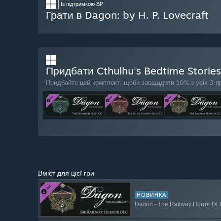
Із підтримкою ВР
Грати в Dagon: by H. P. Lovecraft
Придбати Cthulhu's Bedtime Storie
Придбайте цей комплект, щоби заощадити 10% з усіх 3 пр
Вміст для цієї гри
НОВИНКА
Dagon - The Railway Horror DL