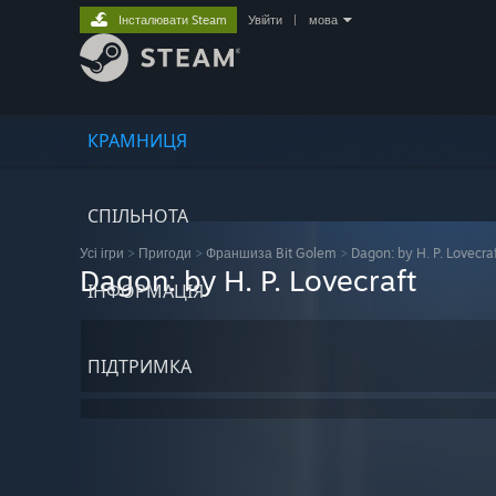
Інсталювати Steam
Увійти
|
мова
КРАМНИЦЯ
СПІЛЬНОТА
Усі ігри
>
Пригоди
>
Франшиза Bit Golem
>
Dagon: by H. P. Lovecra
Dagon: by H. P. Lovecraft
ІНФОРМАЦІЯ
ПІДТРИМКА