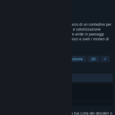
Sviluppatore
indie.io
Editore
indie.io
Rilasciato
6 mar 2025
Un mondo alieno a volte ha bisogno del tocco di un contadino per
prendere vita. In questo simulatore di vita e colonizzazione
fantascientifica, dovrai trasformare le terre aride in paesaggi
verdeggianti mentre esplori, coltivi, costruisci e sveli i misteri di
questo pianeta.
ETICHETTE
Simulatori di fattoria
Simulatori di colonie
2D
+
RECENSIONI
DI SEMPRE:
Nella media
(59% di 537)
Accedi
per aggiungere questo articolo alla tua Lista dei desideri o