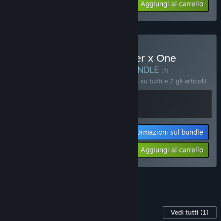
-15%
Aggiungi al carrello
$33.98
Acquista Cat Cafe Manager x One
Lonely Outpost Bundle
BUNDLE
(?)
Acquista questo bundle e risparmia il 25% su tutti e 2 gli articoli!
Informazioni sul bundle
Il tuo prezzo:
-25%
Aggiungi al carrello
$29.98
Vedi tutti i 13 bundle.
Contenuti per questo gioco
Vedi tutti
(1)