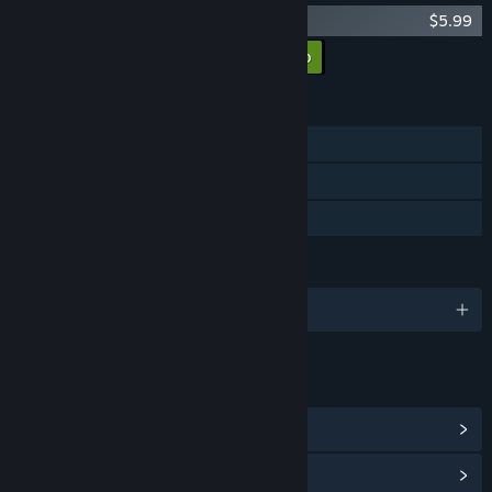
One Lonely Outpost Soundtrack
$5.99
Aggiungi tutti i DLC al carrello
$5.99
FUNZIONALITÀ
Giocatore singolo
Steam Cloud
Condivisione familiare
LINGUE
1 lingue supportate
LINK E INFORMAZIONI
Visualizza achievement di Steam
(31)
Vai all'hub della Comunità