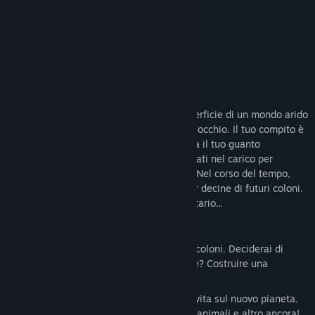
experience.”
Roundtable Co-Op
Informazioni sul gioco
Sei il primo pioniere a raggiungere la superficie di un mondo arido
e alieno, una distesa desolata a perdita d'occhio. Il tuo compito è
semplice: Prendi il tuo Space-RV, alimenta il tuo guanto
tecnologico multiuso e utilizza i semi trovati nel carico per
iniziare una nuova vita su questo mondo. Nel corso del tempo,
renderai il pianeta sostenibile per te e per decine di futuri coloni.
Ma fino ad allora, sarà un avamposto solitario...
Pianifica le avventure agricole dei tuoi coloni. Deciderai di
esplorare? Piantare? Costruire? Pescare? Costruire una
comunità affiatata? O tutto insieme?
Completa l'Omninac sperimentando la vita sul nuovo pianeta.
Categorizza colture, minerali, stagioni, animali e altro ancora!