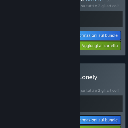
Acquista questo bundle e risparmia il 17% su tutti e 2 gli articoli!
Informazioni sul bundle
Il tuo prezzo:
-17%
Aggiungi al carrello
$33.18
Acquista Everholm x One Lonely
Outpost
BUNDLE
(?)
Acquista questo bundle e risparmia il 15% su tutti e 2 gli articoli!
Informazioni sul bundle
Il tuo prezzo: