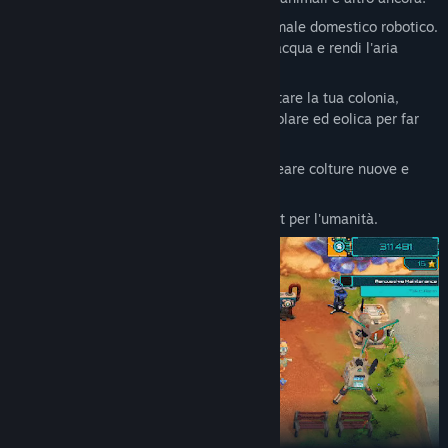
Terraforma il deserto con un fidato animale domestico robotico.
Fertilizza il terreno, assicura le fonti d'acqua e rendi l'aria
respirabile.
Sfrutta l'energia sostenibile per alimentare la tua colonia,
utilizzando varie fonti come l'energia solare ed eolica per far
funzionare la tua fattoria.
Sperimenta la modifica genetica per creare colture nuove e
uniche.
Coltiva, estrai, esplora e crea un habitat per l'umanità.