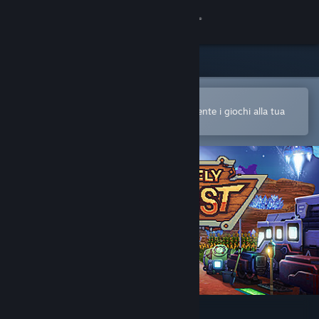
Accedi
Negozio
Comunità
Apri nell'app mobile di Steam
Per acquistare o aggiungere facilmente i giochi alla tua
Lista dei desideri
Informazioni
Assistenza
Cambia la lingua
Ottieni l'app mobile di Steam
Visualizza il sito web per desktop
One Lonely Outpost