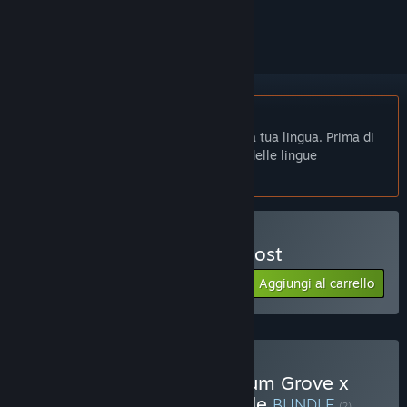
per ignorarlo.
Non disponibile in Italiano
Questo prodotto non è disponibile nella tua lingua. Prima di
effettuare l'acquisto, controlla la lista delle lingue
disponibili.
Acquista One Lonely Outpost
Aggiungi al carrello
$19.99
Acquista Echoes of the Plum Grove x
One Lonely Outpost Bundle
BUNDLE
(?)