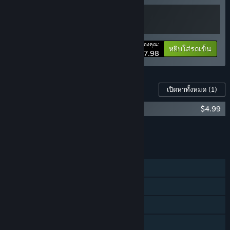
ราคาของคุณ:
-20%
ข้อมูลชุดรวม
หยิบใส่รถเข็น
$7.98
เนื้อหาสำหรับเกมนี้
เปิดหาทั้งหมด
(1)
Cookie Clicker Soundtrack
$4.99
หยิบเนื้อหาทั้งหมดใส่รถเข็น
$4.99
คุณสมบัติ
ผู้เล่นคนเดียว
รางวัลความสำเร็จบน Steam
เวิร์กชอป Steam
Steam Cloud