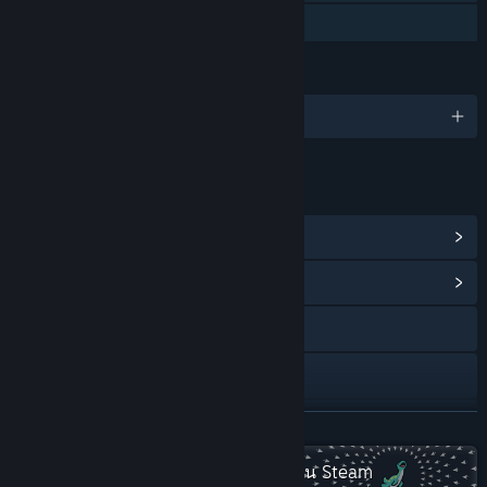
การแบ่งปันคลังครอบครัว
ภาษา
รองรับ 17 ภาษา
ลิงก์และข้อมูล
ดูรางวัลความสำเร็จบน Steam
(637)
ดูศูนย์กลางชุมชน
การเยี่ยมชมเว็บไซต์
Discord
Reddit
อ่านเพิ่มเติม
Tumblr
ตรวจดูชุดสะสม Playsaurus ทั้งหมดบน Steam