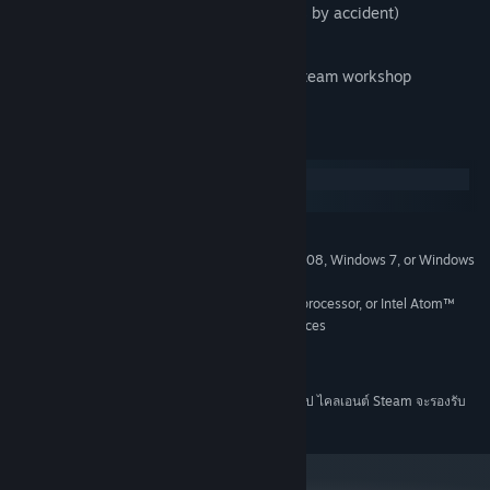
Cloud saving (no more deleting cookies by accident)
Music by C418
Play community-made mods through Steam workshop
ความต้องการระบบ
Windows
macOS
ขั้นต่ำ:
Microsoft® Windows Server 2008, Windows 7, or Windows
ระบบปฏิบัติการ *:
8 Classic
2.33GHz or faster x86-compatible processor, or Intel Atom™
โปรเซสเซอร์:
1.6GHz or faster processor for netbook class devices
แรม 512 MB
หน่วยความจำ:
พื้นที่ว่างที่พร้อมใช้งาน 350 MB
พื้นที่จัดเก็บข้อมูล:
ตั้งแต่วันที่ 1 มกราคม 2024 เวลาแปซิฟิก เป็นต้นไป ไคลเอนต์ Steam จะรองรับ
*
เฉพาะ Windows 10 และเวอร์ชันที่ใหม่กว่าเท่านั้น