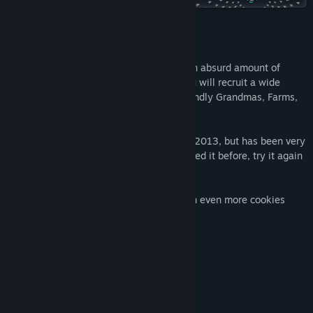
YouTube
เกี่ยวกับเกมนี้
Twitch
Cookie Clicker is a game about making an absurd amount of
ดูประวัติการอัปเดต
cookies. To help you in this endeavor, you will recruit a wide
variety of helpful cookie makers, like friendly Grandmas, Farms,
อ่านข่าวที่เกี่ยวข้อง
Factories, and otherworldly Portals.
ดูกระดานสนทนา
Cookie Clicker was originally released in 2013, but has been very
actively developed since then. If you played it before, try it again
การเยี่ยมชมเวิร์กชอป
to see all the new features!
ค้นหากลุ่มชุมชน
Collect cookies and spend them to earn even more cookies
Over 600+ upgrades
ชื่อ:
Cookie Clicker
Over 500+ Achievements
แนว:
แคชชวล
,
อินดี้
,
จำลองสถานการณ์
,
กลยุทธ์
Pet your dragon
วันวางจำหน่าย:
1 ก.ย. 2021
Mini-games
Unlock heavenly perma-upgrades