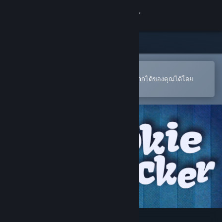
เข้าสู่ระบบ
ร้านค้า
ชุมชน
เปิดในแอป Steam แบบพกพา
หากต้องการสั่งซื้อหรือเพิ่มลงในสิ่งที่อยากได้ของคุณได้โดย
สะดวก
เกี่ยวกับ
ฝ่ายสนับสนุน
เปลี่ยนภาษา
รับแอป Steam แบบพกพา
ชมเว็บไซต์สำหรับเดสก์ท็อป
Cookie Clicker