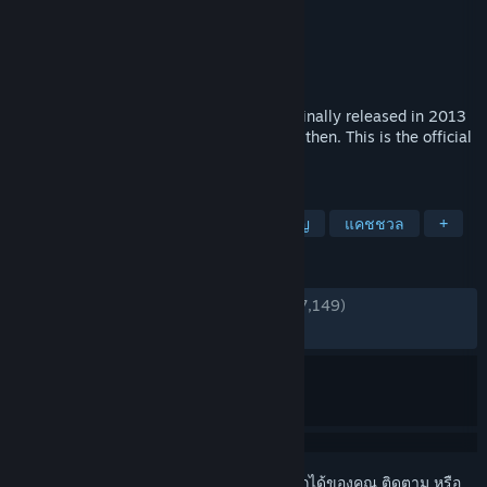
Orteil
,
DashNet
ผู้พัฒนา
Playsaurus
ผู้จัดจำหน่าย
วางจำหน่ายแล้ว
1 ก.ย. 2021
An idle game about making cookies! Originally released in 2013
on the web, and actively developed since then. This is the official
version for Steam.
แท็ก
อินคริเมนทัล
เรื่อยเปื่อย
สยองขวัญ
แคชชวล
+
บทวิจารณ์
ตลอดกาล:
แง่บวกเป็นอย่างยิ่ง
(96% จาก 87,149)
ล่าสุด:
แง่บวกเป็นอย่างมาก
(94% จาก 741)
เข้าสู่ระบบ
เพื่อเพิ่มผลิตภัณฑ์นี้ลงในสิ่งที่อยากได้ของคุณ ติดตาม หรือ