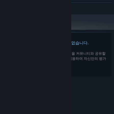
권장:
Windows 10
운영 체제:
더 보기
Dual Core CPU
프로세서:
4 GB RAM
메모리:
GeForce 7800, AMD HD 4600, Intel HD
그래픽:
Graphics 3000 or above
버전 10
DIRECTX:
1 GB 사용 가능 공간
저장 공간:
이 제품에는 아직 평가가 없습니다.
2024년 1월 1일부터 Steam 클라이언트는 Windows 10 이상 버전만 지원합니
*
다.
이 제품의 평가를 직접 써서 자신의 경험을 커뮤니티와 공유할
수 있습니다. 구매 버튼 위의 기입란을 이용하여 자신만의 평가
를 써 보세요.
© Valve Corporation. 모든 권리 보유. 모든 상표는 미국
및 기타 국가에서 각각 해당 소유자의 재산입니다.
개인정
보 처리방침
|
법적 고지
|
접근성
|
Steam 이용 약관
|
환불
|
쿠키