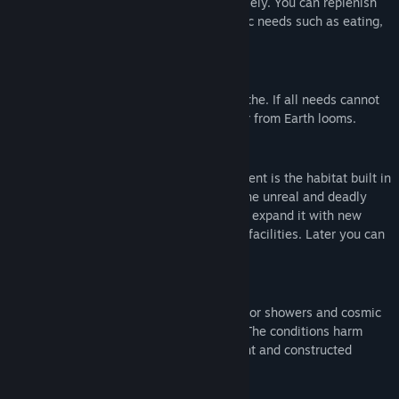
action points are limited. So use them wisely. You can replenish
your action points by satisfying your basic needs such as eating,
drinking, and sleeping.
Needs
Your charges need to eat, drink, and breathe. If all needs cannot
be met, health suffers and a bitter end far from Earth looms.
The habitat
Your protection from the hostile environment is the habitat built in
a previous mission. It protects you from the unreal and deadly
outside conditions. Keep it functional and expand it with new
domes and numerous indoor and outdoor facilities. Later you can
use it to start your journey home.
Martian weather
On the red planet, sandstorms rage, meteor showers and cosmic
rays hit the planet's surface mercilessly. The conditions harm
your astronauts as well as their equipment and constructed
facilities.