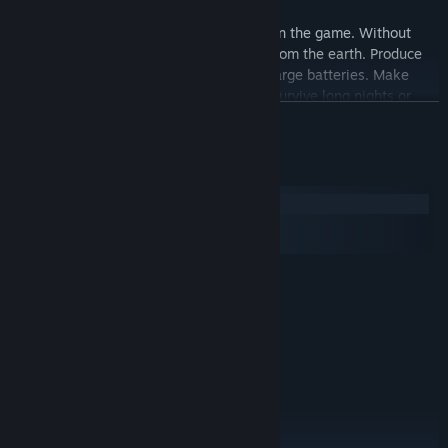
Energy
The most important and scarce resource in the game. Without
energy the cold end threatens far away from the earth. Produce
energy e.g. by solar cells and store it in large batteries. Make
sure you always have enough energy to survive long nights or
더 보기
sandstorms. Maintain your energy producers and be economical
in consumption.
시스템 요구 사항
Outdoor missions
Explore the surrounding area with drones and explore unusual
Windows
macOS
places on foot or with the Mars rover. Find important resources
SteamOS + Linux
from previous Mars missions, refuge from deadly weather in
mysterious caves, or other crash survivors.
최소:
Windows 7
운영 체제 *:
The rescue
Dual Core CPU
프로세서:
Make contact with Earth, survive and produce enough fuel until
2 GB RAM
메모리:
the rescue mission arrives.
GeForce 7800, AMD HD 4600, Intel HD
그래픽:
Graphics 3000 or above
버전 9.0
DIRECTX:
512 GB 사용 가능 공간
저장 공간: