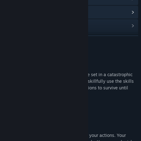
관련 뉴스 보기
토론장 보기
커뮤니티 그룹 찾기
더 보기
제목:
Marscape
게임 정보
장르:
시뮬레이션
,
전략
출시일:
발표 예정
Marscape is narrative 2D action adventure set in a catastrophic
space scenario on Mars. The player must skillfully use the skills
of his charges & the environmental conditions to survive until
rescue.
Marscape offers the following features:
Action points
You must invest action points for many of your actions. Your