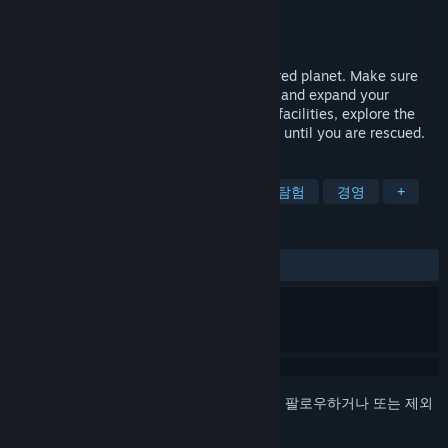
개발자
Rohn Media GmbH
배급사
Rohn Media GmbH
출시일
발표 예정
A survival management simulator on the red planet. Make sure
your astronauts survive on Mars. Manage and expand your
habitat. Produce enough resources, build facilities, explore the
environment and brave the harsh weather until you are rescued.
태그
생존
전략
개척 시뮬레이션
탐험
경영
+
평가
사용자 평가 없음
로그인
하셔서 게임을 찜 목록에 추가하거나, 팔로우하거나 또는 제외
로 지정하세요.