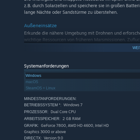
z.B. durch Solarzellen und speichere sie in großen Batte
lange Nächte oder Sandstürme zu überstehen.
Außeneinsätze
Erkunde die nähere Umgebung mit Drohnen und erforsche
wichtige Ressourcen von früheren Marsmissionen, Zufluc
andere Überlebende des Absturzes.
WEI
Die Rettung
Systemanforderungen
Nimm Kontakt mit der Erde auf, überlebe und produziere 
Windows
macOS
SteamOS + Linux
MINDESTANFORDERUNGEN:
Windows 7
BETRIEBSSYSTEM *:
Dual Core CPU
PROZESSOR:
2 GB RAM
ARBEITSSPEICHER:
GeForce 7800, AMD HD 4600, Intel HD
GRAFIK:
Graphics 3000 or above
Version 9.0
DIRECTX: