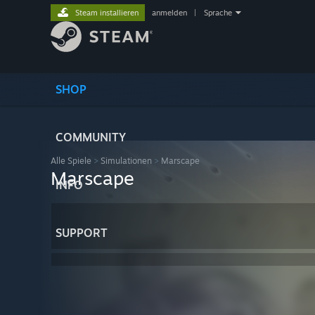
Steam installieren
anmelden
|
Sprache
SHOP
COMMUNITY
Alle Spiele
>
Simulationen
>
Marscape
Marscape
INFO
SUPPORT