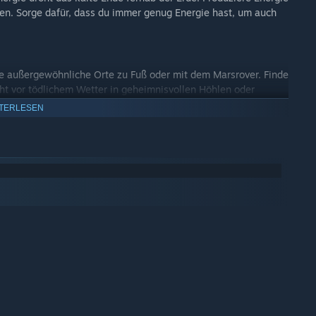
rien. Sorge dafür, dass du immer genug Energie hast, um auch
 außergewöhnliche Orte zu Fuß oder mit dem Marsrover. Finde
ht vor tödlichem Wetter in geheimnisvollen Höhlen oder
TERLESEN
genug Treibstoff bis zum Eintreffen der Rettungsmission.