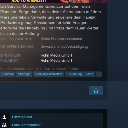
Ein Survival-Managementsimulator auf dem roten
Planeten. Sorge dafür, dass deine Astronauten auf dem
Mars überleben. Verwalte und erweitere dein Habitat.
Produziere genug Ressourcen, errichte Anlagen,
erforsche die Umgebung und trotze dem rauen Wetter
bis zu deiner Rettung.
Keine Nutzerrezensionen
ALLE REZENSIONEN:
Bevorstehende Ankündigung
VERÖFFENTLICHUNG:
Rohn Media GmbH
ENTWICKLER:
Rohn Media GmbH
PUBLISHER:
Beliebte benutzerdefinierte Tags für dieses Produkt:
Survival
Strategie
Siedlungssimulation
Erkundung
Mars
+
Einzelspieler
Familienbibliothek