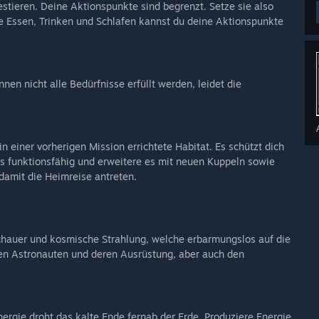
stieren. Deine Aktionspunkte sind begrenzt. Setze sie also
ie Essen, Trinken und Schlafen kannst du deine Aktionspunkte
en nicht alle Bedürfnisse erfüllt werden, leidet die
n einer vorherigen Mission errichtete Habitat. Es schützt dich
es funktionsfähig und erweitere es mit neuen Kuppeln sowie
damit die Heimreise antreten.
hauer und kosmische Strahlung, welche erbarmungslos auf die
nen Astronauten und deren Ausrüstung, aber auch den
ergie droht das kalte Ende fernab der Erde. Produziere Energie