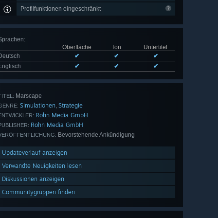
Profilfunktionen eingeschränkt
Sprachen
:
Oberfläche
Ton
Untertitel
Deutsch
✔
✔
✔
Englisch
✔
✔
✔
Marscape
TITEL:
Simulationen
Strategie
,
GENRE:
Rohn Media GmbH
ENTWICKLER:
Rohn Media GmbH
PUBLISHER:
Bevorstehende Ankündigung
VERÖFFENTLICHUNG:
Updateverlauf anzeigen
Verwandte Neuigkeiten lesen
Diskussionen anzeigen
Communitygruppen finden