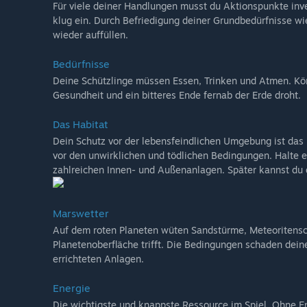
Für viele deiner Handlungen musst du Aktionspunkte inve
klug ein. Durch Befriedigung deiner Grundbedürfnisse w
wieder auffüllen.
Bedürfnisse
Deine Schützlinge müssen Essen, Trinken und Atmen. Könn
Gesundheit und ein bitteres Ende fernab der Erde droht.
Das Habitat
Dein Schutz vor der lebensfeindlichen Umgebung ist das i
vor den unwirklichen und tödlichen Bedingungen. Halte 
zahlreichen Innen- und Außenanlagen. Später kannst du 
Marswetter
Auf dem roten Planeten wüten Sandstürme, Meteoritensc
Planetenoberfläche trifft. Die Bedingungen schaden dei
errichteten Anlagen.
Energie
Die wichtigste und knappste Ressource im Spiel. Ohne En